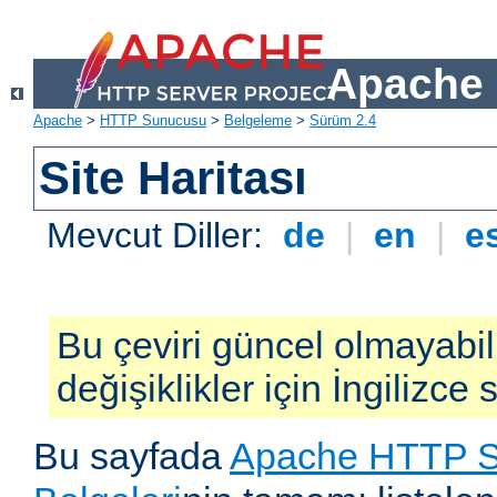
Apache 
Apache
>
HTTP Sunucusu
>
Belgeleme
>
Sürüm 2.4
Site Haritası
Mevcut Diller:
de
|
en
|
e
Bu çeviri güncel olmayabil
değişiklikler için İngilizce
Bu sayfada
Apache HTTP S