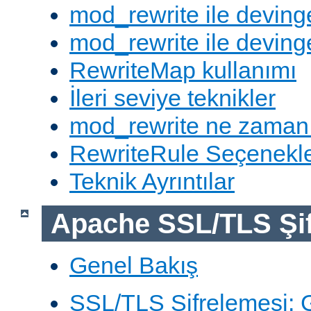
mod_rewrite ile deving
mod_rewrite ile devinge
RewriteMap kullanımı
İleri seviye teknikler
mod_rewrite ne zaman
RewriteRule Seçenekle
Teknik Ayrıntılar
Apache SSL/TLS Şif
Genel Bakış
SSL/TLS Şifrelemesi: G