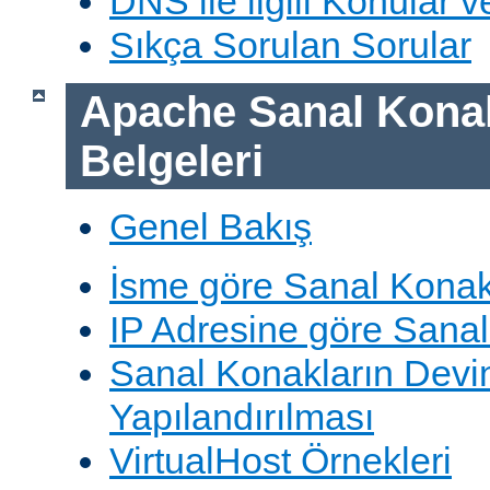
DNS ile ilgili Konular 
Sıkça Sorulan Sorular
Apache Sanal Konak
Belgeleri
Genel Bakış
İsme göre Sanal Konak
IP Adresine göre Sana
Sanal Konakların Devi
Yapılandırılması
VirtualHost Örnekleri