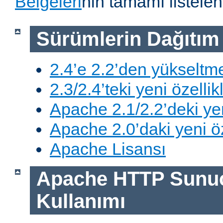
Belgeleri
nin tamamı listelen
Sürümlerin Dağıtım B
2.4’e 2.2’den yükseltm
2.3/2.4’teki yeni özellik
Apache 2.1/2.2’deki yen
Apache 2.0’daki yeni öz
Apache Lisansı
Apache HTTP Sunu
Kullanımı