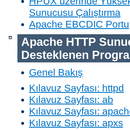
HPUX üzerinde Yüksek
Sunucusu Çalıştırma
Apache EBCDIC Portu
Apache HTTP Sunu
Desteklenen Progra
Genel Bakış
Kılavuz Sayfası: httpd
Kılavuz Sayfası: ab
Kılavuz Sayfası: apach
Kılavuz Sayfası: apxs