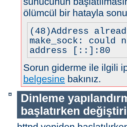
sunucunun başlatılması
ölümcül bir hatayla sonu
(48)Address alread
make_sock: could n
address [::]:80
Sorun giderme ile ilgili i
belgesine
bakınız.
Dinleme yapılandır
başlatırken değiştir
httpd yeniden başlatılırke