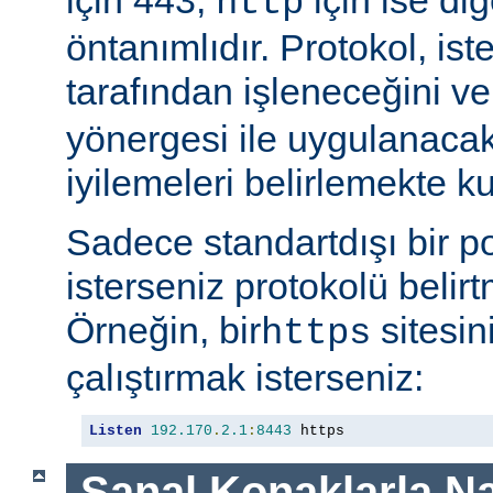
http
öntanımlıdır. Protokol, is
tarafından işleneceğini v
yönergesi ile uygulanaca
iyilemeleri belirlemekte kul
Sadece standartdışı bir p
isterseniz protokolü belirt
Örneğin, bir
sitesin
https
çalıştırmak isterseniz:
Listen
192.170
.
2.1
:
8443
 https
Sanal Konaklarla Na