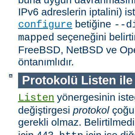
IPv6 adreslerin iptalini) is
betiğine
configure
--d
seçeneğini belirt
mapped
FreeBSD, NetBSD ve O
öntanımlıdır.
Protokolü Listen ile
yönergesinin isteğ
Listen
değiştirgesi
protokol
çoğu
gerekli olmaz. Belirtilmed
için 443,
için ise diğ