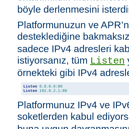
böyle derlenmesini isterdi
Platformunuzun ve APR’n
desteklediğine bakmaksı
sadece IPv4 adresleri kab
istiyorsanız, tüm
Listen
örnekteki gibi IPv4 adresler
Listen
0.0
.
0.0
:
80
Listen
192.0
.
2.1
:
80
Platformunuz IPv4 ve IPv6
soketlerden kabul ediyor
buna uygun davranmasını 