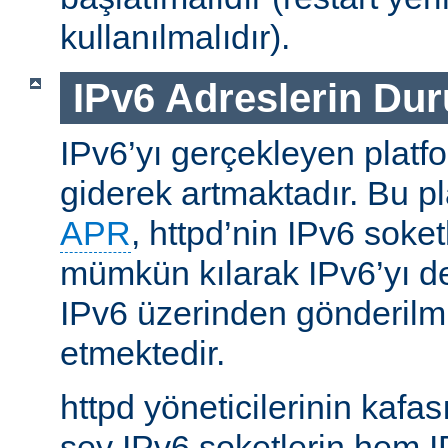
kullanılmalıdır).
IPv6 Adreslerin Du
IPv6’yı gerçekleyen platfo
giderek artmaktadır. Bu p
APR
, httpd’nin IPv6 soket
mümkün kılarak IPv6’yı d
IPv6 üzerinden gönderilmiş
etmektedir.
httpd yöneticilerinin kafası
şey IPv6 soketlerin hem 