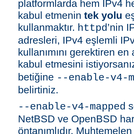
platformlarda hem IPv4 h
kabul etmenin
tek yolu
eş
kullanmaktır.
’nin 
httpd
adresleri, IPv4 eşlemli IP
kullanımını gerektiren en
kabul etmesini istiyorsanı
betiğine
--enable-v4-
belirtiniz.
s
--enable-v4-mapped
NetBSD ve OpenBSD hariç
öntanımlıdır. Muhtemelen