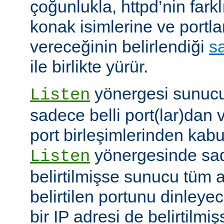
çoğunlukla, httpd’nin farkl
konak isimlerine ve portla
vereceğinin belirlendiği
s
ile birlikte yürür.
yönergesi sunucuy
Listen
sadece belli port(lar)dan 
port birleşimlerinden kabu
yönergesinde sad
Listen
belirtilmişse sunucu tüm a
belirtilen portunu dinleyece
bir IP adresi de belirtilmi