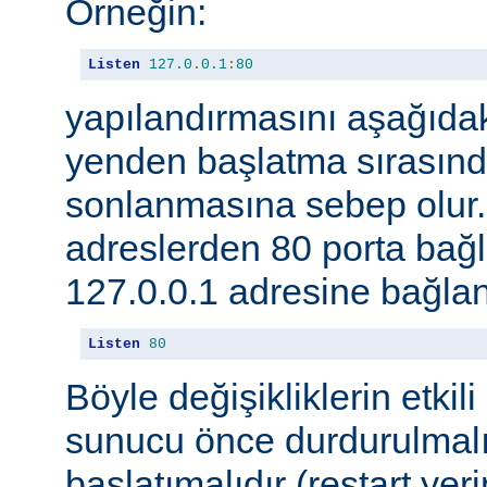
Örneğin:
Listen
127.0
.
0.1
:
80
yapılandırmasını aşağıdak
yenden başlatma sırasınd
sonlanmasına sebep olur
adreslerden 80 porta ba
127.0.0.1 adresine bağlan
Listen
80
Böyle değişikliklerin etkili
sunucu önce durdurulmalı
başlatımalıdır (restart yer