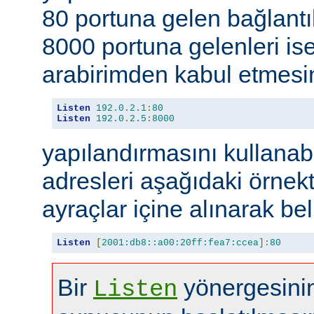
80 portuna gelen bağlantıl
8000 portuna gelenleri is
arabirimden kabul etmesin
Listen
192.0
.
2.1
:
80
Listen
192.0
.
2.5
:
8000
yapılandırmasını kullanabi
adresleri aşağıdaki örnekt
ayraçlar içine alınarak beli
Listen
[
2001:db8::a00:20ff:fea7:ccea
]:
80
Bir
yönergesinin
Listen