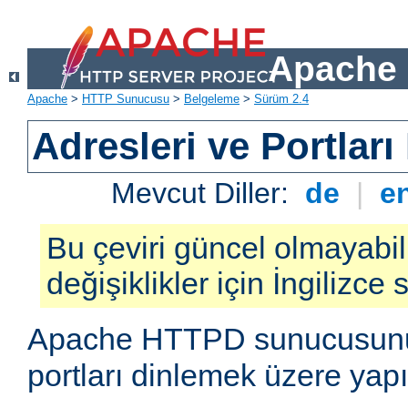
Apache 
Apache
>
HTTP Sunucusu
>
Belgeleme
>
Sürüm 2.4
Adresleri ve Portlar
Mevcut Diller:
de
|
e
Bu çeviri güncel olmayabil
değişiklikler için İngilizce
Apache HTTPD sunucusunun 
portları dinlemek üzere yapı