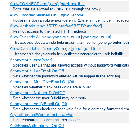
AllowCONNECT
port
[-
port
] [
port
[-
port
]] ...
Ports that are allowed to
through the proxy
CONNECT
AllowEncodedSlashes On|Off|NoDecode
Kodlanmış dosya yolu ayracı içeren URL’lere izin verilip verilmeyeceğin
AllowMethods reset|
HTTP-method
[
HTTP-method
]...
Restrict access to the listed HTTP methods
AllowOverride All|None|
[
] ...
yönerge-türü
yönerge-türü
dosyalarında bulunmasına izin verilen yönerge türleri belirt
.htaccess
AllowOverrideList None|
[
] ...
yönerge
yönerge-türü
dosyalarında izin verilecek yönergeler tek tek belirtilir
.htaccess
Anonymous
user
[
user
] ...
Specifies userIDs that are allowed access without password verificati
Anonymous_LogEmail On|Off
Sets whether the password entered will be logged in the error log
Anonymous_MustGiveEmail On|Off
Specifies whether blank passwords are allowed
Anonymous_NoUserID On|Off
Sets whether the userID field may be empty
Anonymous_VerifyEmail On|Off
Sets whether to check the password field for a correctly formatted em
AsyncRequestWorkerFactor
factor
Limit concurrent connections per process
AuthBasicAuthoritative On|Off