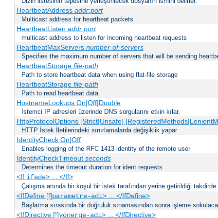
Dizin listesinin tepesine yerleştirilecek dosyanın ismini belirler.
HeartbeatAddress
addr:port
Multicast address for heartbeat packets
HeartbeatListen
addr:port
multicast address to listen for incoming heartbeat requests
HeartbeatMaxServers
number-of-servers
Specifies the maximum number of servers that will be sending heartbe
HeartbeatStorage
file-path
Path to store heartbeat data when using flat-file storage
HeartbeatStorage
file-path
Path to read heartbeat data
HostnameLookups On|Off|Double
İstemci IP adresleri üzerinde DNS sorgularını etkin kılar.
HttpProtocolOptions [Strict|Unsafe] [RegisteredMethods|LenientM
HTTP İstek İletilerindeki sınırlamalarda değişiklik yapar
IdentityCheck On|Off
Enables logging of the RFC 1413 identity of the remote user
IdentityCheckTimeout
seconds
Determines the timeout duration for ident requests
<If
> ... </If>
ifade
Çalışma anında bir koşul bir istek tarafından yerine getirildiği takdirde
<IfDefine [!]
> ... </IfDefine>
parametre-adı
Başlatma sırasında bir doğruluk sınamasından sonra işleme sokulacak
<IfDirective [!]
> ... </IfDirective>
yönerge-adı