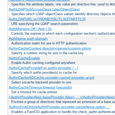
Specifies the attribute labels, one value per directive line, used to d
AuthLDAPSubGroupClass
LdapObjectClass
Specifies which LDAP objectClass values identify directory objects t
AuthLDAPURL
url
[NONE|SSL|TLS|STARTTLS]
URL specifying the LDAP search parameters
AuthMerging Off | And | Or
Controls the manner in which each configuration section's authorizatio
AuthName
auth-domain
Authorization realm for use in HTTP authentication
AuthnCacheContext directory|server|
custom-string
Specify a context string for use in the cache key
AuthnCacheEnable
Enable Authn caching configured anywhere
AuthnCacheProvideFor
authn-provider
[...]
Specify which authn provider(s) to cache for
AuthnCacheSOCache
provider-name[:provider-args]
Select socache backend provider to use
AuthnCacheTimeout
timeout
(seconds)
Set a timeout for cache entries
<AuthnProviderAlias
baseProvider Alias
> ... </AuthnProviderAlias
Enclose a group of directives that represent an extension of a base au
AuthnzFcgiCheckAuthnProvider
provider-name
|
option
...
None
Enables a FastCGI application to handle the check_authn authenticat