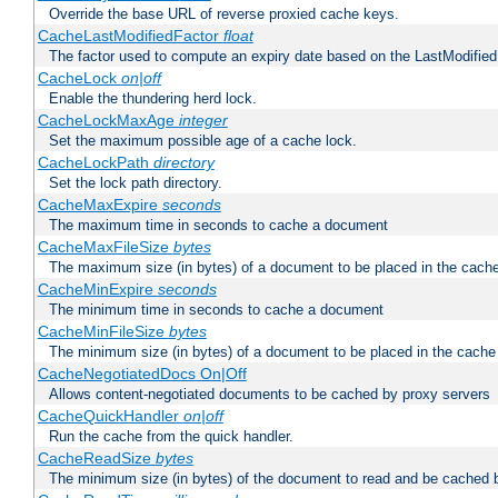
Override the base URL of reverse proxied cache keys.
CacheLastModifiedFactor
float
The factor used to compute an expiry date based on the LastModified
CacheLock
on|off
Enable the thundering herd lock.
CacheLockMaxAge
integer
Set the maximum possible age of a cache lock.
CacheLockPath
directory
Set the lock path directory.
CacheMaxExpire
seconds
The maximum time in seconds to cache a document
CacheMaxFileSize
bytes
The maximum size (in bytes) of a document to be placed in the cach
CacheMinExpire
seconds
The minimum time in seconds to cache a document
CacheMinFileSize
bytes
The minimum size (in bytes) of a document to be placed in the cache
CacheNegotiatedDocs On|Off
Allows content-negotiated documents to be cached by proxy servers
CacheQuickHandler
on|off
Run the cache from the quick handler.
CacheReadSize
bytes
The minimum size (in bytes) of the document to read and be cached 