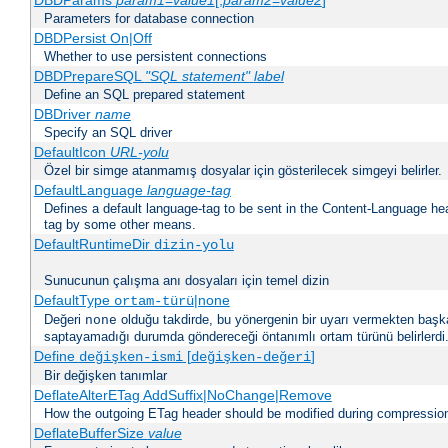
DBDParams
param1
=
value1
[,
param2
=
value2
]
Parameters for database connection
DBDPersist On|Off
Whether to use persistent connections
DBDPrepareSQL
"SQL statement"
label
Define an SQL prepared statement
DBDriver
name
Specify an SQL driver
DefaultIcon
URL-yolu
Özel bir simge atanmamış dosyalar için gösterilecek simgeyi belirler.
DefaultLanguage
language-tag
Defines a default language-tag to be sent in the Content-Language head
tag by some other means.
DefaultRuntimeDir
dizin-yolu
Sunucunun çalışma anı dosyaları için temel dizin
DefaultType
|none
ortam-türü
Değeri
olduğu takdirde, bu yönergenin bir uyarı vermekten başk
none
saptayamadığı durumda göndereceği öntanımlı ortam türünü belirlerdi
Define
[
]
değişken-ismi
değişken-değeri
Bir değişken tanımlar
DeflateAlterETag AddSuffix|NoChange|Remove
How the outgoing ETag header should be modified during compressio
DeflateBufferSize
value