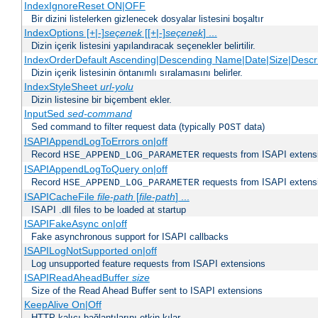
IndexIgnoreReset ON|OFF
Bir dizini listelerken gizlenecek dosyalar listesini boşaltır
IndexOptions [+|-]
seçenek
[[+|-]
seçenek
] ...
Dizin içerik listesini yapılandıracak seçenekler belirtilir.
IndexOrderDefault Ascending|Descending Name|Date|Size|Descri
Dizin içerik listesinin öntanımlı sıralamasını belirler.
IndexStyleSheet
url-yolu
Dizin listesine bir biçembent ekler.
InputSed
sed-command
Sed command to filter request data (typically
data)
POST
ISAPIAppendLogToErrors on|off
Record
requests from ISAPI extensio
HSE_APPEND_LOG_PARAMETER
ISAPIAppendLogToQuery on|off
Record
requests from ISAPI extensio
HSE_APPEND_LOG_PARAMETER
ISAPICacheFile
file-path
[
file-path
] ...
ISAPI .dll files to be loaded at startup
ISAPIFakeAsync on|off
Fake asynchronous support for ISAPI callbacks
ISAPILogNotSupported on|off
Log unsupported feature requests from ISAPI extensions
ISAPIReadAheadBuffer
size
Size of the Read Ahead Buffer sent to ISAPI extensions
KeepAlive On|Off
HTTP kalıcı bağlantılarını etkin kılar