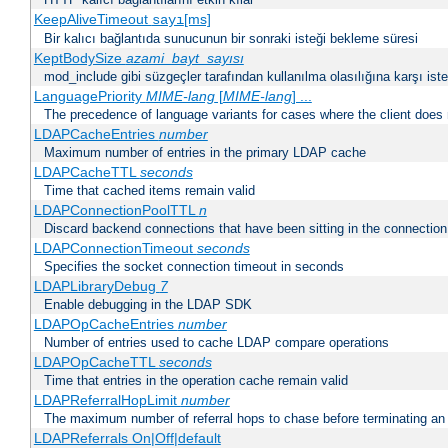
KeepAliveTimeout
[ms]
sayı
Bir kalıcı bağlantıda sunucunun bir sonraki isteği bekleme süresi
KeptBodySize
azami_bayt_sayısı
mod_include gibi süzgeçler tarafından kullanılma olasılığına karşı istek
LanguagePriority
MIME-lang
[
MIME-lang
] ...
The precedence of language variants for cases where the client does
LDAPCacheEntries
number
Maximum number of entries in the primary LDAP cache
LDAPCacheTTL
seconds
Time that cached items remain valid
LDAPConnectionPoolTTL
n
Discard backend connections that have been sitting in the connection
LDAPConnectionTimeout
seconds
Specifies the socket connection timeout in seconds
LDAPLibraryDebug
7
Enable debugging in the LDAP SDK
LDAPOpCacheEntries
number
Number of entries used to cache LDAP compare operations
LDAPOpCacheTTL
seconds
Time that entries in the operation cache remain valid
LDAPReferralHopLimit
number
The maximum number of referral hops to chase before terminating a
LDAPReferrals On|Off|default