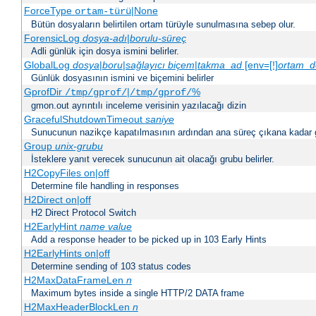
ForceType
|None
ortam-türü
Bütün dosyaların belirtilen ortam türüyle sunulmasına sebep olur.
ForensicLog
dosya-adı
|
borulu-süreç
Adli günlük için dosya ismini belirler.
GlobalLog
dosya
|
boru
|
sağlayıcı
biçem
|
takma_ad
[env=[!]
ortam_d
Günlük dosyasının ismini ve biçemini belirler
GprofDir
|
%
/tmp/gprof/
/tmp/gprof/
gmon.out ayrıntılı inceleme verisinin yazılacağı dizin
GracefulShutdownTimeout
saniye
Sunucunun nazikçe kapatılmasının ardından ana süreç çıkana kadar ge
Group
unix-grubu
İsteklere yanıt verecek sunucunun ait olacağı grubu belirler.
H2CopyFiles on|off
Determine file handling in responses
H2Direct on|off
H2 Direct Protocol Switch
H2EarlyHint
name
value
Add a response header to be picked up in 103 Early Hints
H2EarlyHints on|off
Determine sending of 103 status codes
H2MaxDataFrameLen
n
Maximum bytes inside a single HTTP/2 DATA frame
H2MaxHeaderBlockLen
n