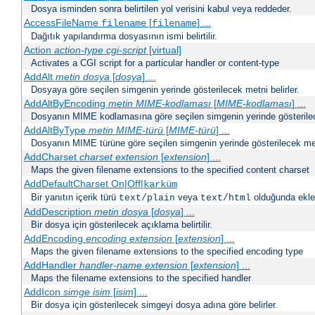
Dosya isminden sonra belirtilen yol verisini kabul veya reddeder.
AccessFileName
[
] ...
filename
filename
Dağıtık yapılandırma dosyasının ismi belirtilir.
Action
action-type
cgi-script
[virtual]
Activates a CGI script for a particular handler or content-type
AddAlt
metin
dosya
[
dosya
] ...
Dosyaya göre seçilen simgenin yerinde gösterilecek metni belirler.
AddAltByEncoding
metin
MIME-kodlaması
[
MIME-kodlaması
] ...
Dosyanın MIME kodlamasına göre seçilen simgenin yerinde gösterilece
AddAltByType
metin
MIME-türü
[
MIME-türü
] ...
Dosyanın MIME türüne göre seçilen simgenin yerinde gösterilecek metn
AddCharset
charset
extension
[
extension
] ...
Maps the given filename extensions to the specified content charset
AddDefaultCharset On|Off|
karküm
Bir yanıtın içerik türü
veya
olduğunda eklen
text/plain
text/html
AddDescription
metin dosya
[
dosya
] ...
Bir dosya için gösterilecek açıklama belirtilir.
AddEncoding
encoding
extension
[
extension
] ...
Maps the given filename extensions to the specified encoding type
AddHandler
handler-name
extension
[
extension
] ...
Maps the filename extensions to the specified handler
AddIcon
simge
isim
[
isim
] ...
Bir dosya için gösterilecek simgeyi dosya adına göre belirler.