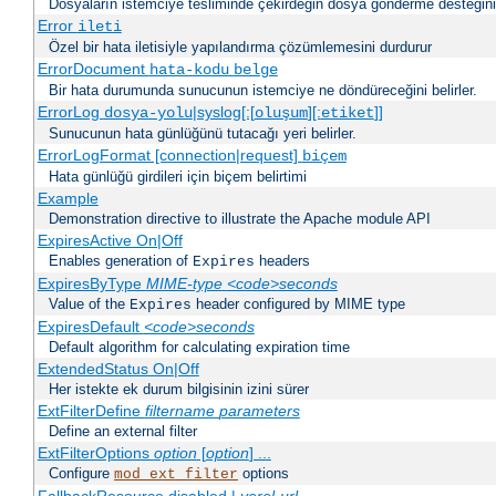
Dosyaların istemciye tesliminde çekirdeğin dosya gönderme desteğinin 
Error
ileti
Özel bir hata iletisiyle yapılandırma çözümlemesini durdurur
ErrorDocument
hata-kodu
belge
Bir hata durumunda sunucunun istemciye ne döndüreceğini belirler.
ErrorLog
|syslog[:[
][:
]]
dosya-yolu
oluşum
etiket
Sunucunun hata günlüğünü tutacağı yeri belirler.
ErrorLogFormat [connection|request]
biçem
Hata günlüğü girdileri için biçem belirtimi
Example
Demonstration directive to illustrate the Apache module API
ExpiresActive On|Off
Enables generation of
headers
Expires
ExpiresByType
MIME-type
<code>seconds
Value of the
header configured by MIME type
Expires
ExpiresDefault
<code>seconds
Default algorithm for calculating expiration time
ExtendedStatus On|Off
Her istekte ek durum bilgisinin izini sürer
ExtFilterDefine
filtername
parameters
Define an external filter
ExtFilterOptions
option
[
option
] ...
Configure
options
mod_ext_filter