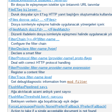
FallbackResource disabled |
yerel-url
Bir dosya ile eşleşmeyen istekler için öntanımlı URL tanımlar
FileETag
...
bileşen
Duruk dosyalar için
HTTP yanıt başlığını oluşturmakta kullanılaca
ETag
<Files
> ... </Files>
dosya-adı
Dosya isimleriyle eşleşme halinde uygulanacak yönergeleri içerir.
<FilesMatch
> ... </FilesMatch>
düzifd
Düzenli ifadelerin dosya isimleriyle eşleşmesi halinde uygulanacak yöne
FilterChain [+=-@!]
filter-name
...
Configure the filter chain
FilterDeclare
filter-name
[type]
Declare a smart filter
FilterProtocol
filter-name
[
provider-name
]
proto-flags
Deal with correct HTTP protocol handling
FilterProvider
filter-name
provider-name
expression
Register a content filter
FilterTrace
filter-name
level
Get debug/diagnostic information from
mod_filter
FlushMaxPipelined
sayı
Ağa akıtılacak azami ardışık yanıt sayısı
FlushMaxThreshold
bayt-sayısı
Bekleyen verilerin ağa boşaltılacağı eşik değer
ForceLanguagePriority None|Prefer|Fallback [Prefer|Fallback]
Action to take if a single acceptable document is not found