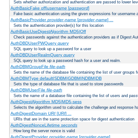
Sets whether authorization and authentication are passed to lower le
AuthBasicFake off|
username
[
password
]
Fake basic authentication using the given expressions for username
AuthBasicProvider
provider-name
[
provider-name
] ...
Sets the authentication provider(s) for this location
AuthBasicUseDigestAlgorithm MD5|Off
Check passwords against the authentication providers as if Digest Aut
AuthDBDUserPWQuery
query
SQL query to look up a password for a user
AuthDBDUserRealmQuery
query
SQL query to look up a password hash for a user and realm.
AuthDBMGroupFile
file-path
Sets the name of the database file containing the list of user groups f
AuthDBMType default|SDBM|GDBM|NDBM|DB
Sets the type of database file that is used to store passwords
AuthDBMUserFile
file-path
Sets the name of a database file containing the list of users and pass
AuthDigestAlgorithm MD5|MD5-sess
Selects the algorithm used to calculate the challenge and response ha
AuthDigestDomain
URI
[
URI
] ...
URIs that are in the same protection space for digest authentication
AuthDigestNonceLifetime
seconds
How long the server nonce is valid
AuthDigestProvider
provider-name
[
provider-name
] ...