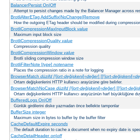
BalancerPersist On|Off
Attempt to persist changes made by the Balancer Manager across res
BrotliAlterETag AddSuffix|NoChange|Remove
How the outgoing ETag header should be modified during compressio
BrotliCompressionMaxInputBlock
value
Maximum input block size
BrotliCompressionQuality
value
Compression quality
BrotliCompressionWindow
value
Brotli sliding compression window size
BrotliFilterNote [
type
]
notename
Places the compression ratio in a note for logging
BrowserMatch
düzifd [!]ort-değişkeni
[=
değer
] [[!]
ort-değişkeni
[=
de
Ortam değişkenlerini HTTP kullanıcı arayüzüne göre belirler.
BrowserMatchNoCase
düzifd [!]ort-değişkeni
[=
değer
] [[!]
ort-değiş
Ortam değişkenlerini HTTP kullanıcı arayüzünün harf büyüklüğüne duyar
BufferedLogs On|Off
Günlük girdilerini diske yazmadan önce bellekte tamponlar
BufferSize integer
Maximum size in bytes to buffer by the buffer filter
CacheDefaultExpire
seconds
The default duration to cache a document when no expiry date is spec
CacheDetailHeader
on|off