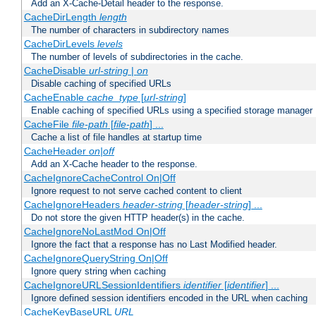
Add an X-Cache-Detail header to the response.
CacheDirLength
length
The number of characters in subdirectory names
CacheDirLevels
levels
The number of levels of subdirectories in the cache.
CacheDisable
url-string
|
on
Disable caching of specified URLs
CacheEnable
cache_type
[
url-string
]
Enable caching of specified URLs using a specified storage manager
CacheFile
file-path
[
file-path
] ...
Cache a list of file handles at startup time
CacheHeader
on|off
Add an X-Cache header to the response.
CacheIgnoreCacheControl On|Off
Ignore request to not serve cached content to client
CacheIgnoreHeaders
header-string
[
header-string
] ...
Do not store the given HTTP header(s) in the cache.
CacheIgnoreNoLastMod On|Off
Ignore the fact that a response has no Last Modified header.
CacheIgnoreQueryString On|Off
Ignore query string when caching
CacheIgnoreURLSessionIdentifiers
identifier
[
identifier
] ...
Ignore defined session identifiers encoded in the URL when caching
CacheKeyBaseURL
URL