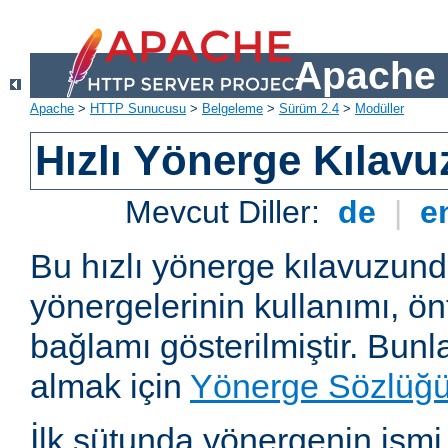
Apache 
Apache
>
HTTP Sunucusu
>
Belgeleme
>
Sürüm 2.4
>
Modüller
Hızlı Yönerge Kılavu
Mevcut Diller:
de
|
e
Bu hızlı yönerge kılavuzun
yönergelerinin kullanımı, ö
bağlamı gösterilmiştir. Bunlar
almak için
Yönerge Sözlüğ
İlk sütunda yönergenin ismi ve