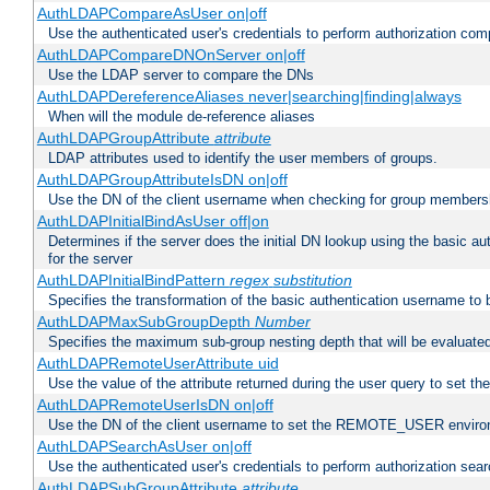
AuthLDAPCompareAsUser on|off
Use the authenticated user's credentials to perform authorization co
AuthLDAPCompareDNOnServer on|off
Use the LDAP server to compare the DNs
AuthLDAPDereferenceAliases never|searching|finding|always
When will the module de-reference aliases
AuthLDAPGroupAttribute
attribute
LDAP attributes used to identify the user members of groups.
AuthLDAPGroupAttributeIsDN on|off
Use the DN of the client username when checking for group members
AuthLDAPInitialBindAsUser off|on
Determines if the server does the initial DN lookup using the basic a
for the server
AuthLDAPInitialBindPattern
regex
substitution
Specifies the transformation of the basic authentication username to
AuthLDAPMaxSubGroupDepth
Number
Specifies the maximum sub-group nesting depth that will be evaluated
AuthLDAPRemoteUserAttribute uid
Use the value of the attribute returned during the user query to se
AuthLDAPRemoteUserIsDN on|off
Use the DN of the client username to set the REMOTE_USER environ
AuthLDAPSearchAsUser on|off
Use the authenticated user's credentials to perform authorization sea
AuthLDAPSubGroupAttribute
attribute