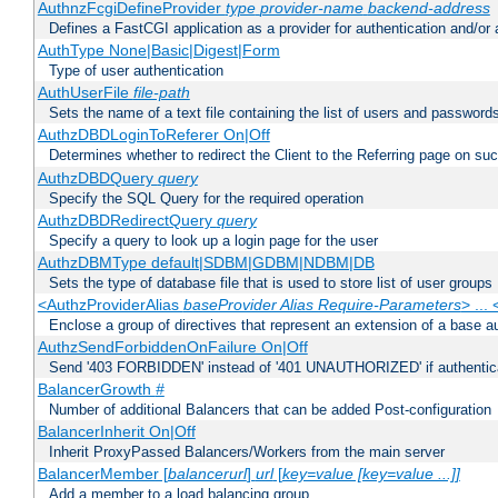
AuthnzFcgiDefineProvider
type
provider-name
backend-address
Defines a FastCGI application as a provider for authentication and/or 
AuthType None|Basic|Digest|Form
Type of user authentication
AuthUserFile
file-path
Sets the name of a text file containing the list of users and passwords
AuthzDBDLoginToReferer On|Off
Determines whether to redirect the Client to the Referring page on succ
AuthzDBDQuery
query
Specify the SQL Query for the required operation
AuthzDBDRedirectQuery
query
Specify a query to look up a login page for the user
AuthzDBMType default|SDBM|GDBM|NDBM|DB
Sets the type of database file that is used to store list of user groups
<AuthzProviderAlias
baseProvider Alias Require-Parameters
> ...
Enclose a group of directives that represent an extension of a base au
AuthzSendForbiddenOnFailure On|Off
Send '403 FORBIDDEN' instead of '401 UNAUTHORIZED' if authenticat
BalancerGrowth
#
Number of additional Balancers that can be added Post-configuration
BalancerInherit On|Off
Inherit ProxyPassed Balancers/Workers from the main server
BalancerMember [
balancerurl
]
url
[
key=value [key=value ...]]
Add a member to a load balancing group