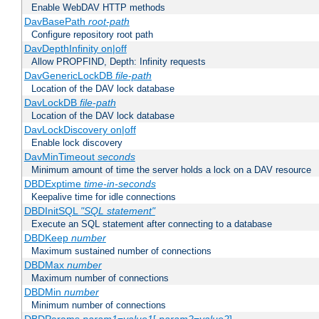
Enable WebDAV HTTP methods
DavBasePath
root-path
Configure repository root path
DavDepthInfinity on|off
Allow PROPFIND, Depth: Infinity requests
DavGenericLockDB
file-path
Location of the DAV lock database
DavLockDB
file-path
Location of the DAV lock database
DavLockDiscovery on|off
Enable lock discovery
DavMinTimeout
seconds
Minimum amount of time the server holds a lock on a DAV resource
DBDExptime
time-in-seconds
Keepalive time for idle connections
DBDInitSQL
"SQL statement"
Execute an SQL statement after connecting to a database
DBDKeep
number
Maximum sustained number of connections
DBDMax
number
Maximum number of connections
DBDMin
number
Minimum number of connections