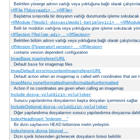
Belirtilen yönerge adının varlığı veya yokluğuna bağlı olarak çalıştırıl
<IfFile [!]
> ... </IfFile>
dosyaadı
Başlatma sırasında bir dosyanın varlığı durumunda işleme sokulacak 
<IfModule [!]
|
> ... </IfModul
modül-dosyası
modül-betimleyici
Belli bir modülün varlığına veya yokluğuna göre işleme sokulacak yöne
<IfSection [!]
> ... </IfSection>
bölüm-adı
Belirtilen bölüm adının varlığı veya yokluğuna bağlı olarak çalıştırılac
<IfVersion [[!]
operator
]
version
> ... </IfVersion>
contains version dependent configuration
ImapBase map|referer|
URL
Default
for imagemap files
base
ImapDefault error|nocontent|map|referer|
URL
Default action when an imagemap is called with coordinates that are n
ImapMenu none|formatted|semiformatted|unformatted
Action if no coordinates are given when calling an imagemap
Include
|
|
dosya-yolu
dizin-yolu
joker
Sunucu yapılandırma dosyalarının başka dosyaları içermesini sağlar.
IncludeOptional
|
|
dosya-yolu
dizin-yolu
joker
Diğer yapılandırma dosyalarının sunucu yapılandırma dosyasına dahil 
IndexHeadInsert
"imlenim ..."
Bir dizin sayfasının HEAD bölümüne metin yerleştirir.
IndexIgnore
dosya
[
dosya
] ...
Dizin içerik listesinden gizlenecek dosyaların listesi belirtilir.