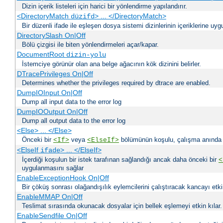
Dizin içerik listeleri için harici bir yönlendirme yapılandırır.
<DirectoryMatch
> ... </DirectoryMatch>
düzifd
Bir düzenli ifade ile eşleşen dosya sistemi dizinlerinin içeriklerine u
DirectorySlash On|Off
Bölü çizgisi ile biten yönlendirmeleri açar/kapar.
DocumentRoot
dizin-yolu
İstemciye görünür olan ana belge ağacının kök dizinini belirler.
DTracePrivileges On|Off
Determines whether the privileges required by dtrace are enabled.
DumpIOInput On|Off
Dump all input data to the error log
DumpIOOutput On|Off
Dump all output data to the error log
<Else> ... </Else>
Önceki bir
veya
bölümünün koşulu, çalışma anında bir
<If>
<ElseIf>
<ElseIf
> ... </ElseIf>
ifade
İçerdiği koşulun bir istek tarafınan sağlandığı ancak daha önceki bir
<
uygulanmasını sağlar
EnableExceptionHook On|Off
Bir çöküş sonrası olağandışılık eylemcilerini çalıştıracak kancayı etkin
EnableMMAP On|Off
Teslimat sırasında okunacak dosyalar için bellek eşlemeyi etkin kılar.
EnableSendfile On|Off