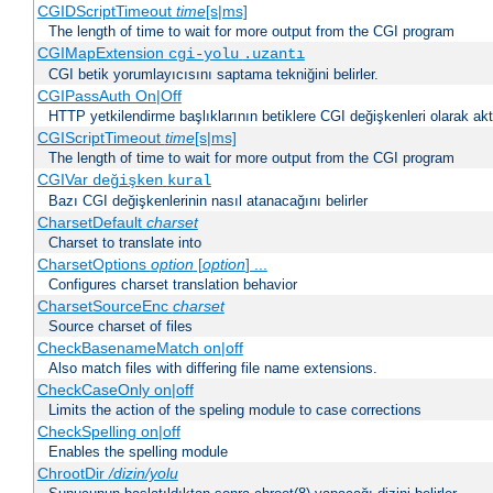
CGIDScriptTimeout
time
[s|ms]
The length of time to wait for more output from the CGI program
CGIMapExtension
cgi-yolu
.uzantı
CGI betik yorumlayıcısını saptama tekniğini belirler.
CGIPassAuth On|Off
HTTP yetkilendirme başlıklarının betiklere CGI değişkenleri olarak akta
CGIScriptTimeout
time
[s|ms]
The length of time to wait for more output from the CGI program
CGIVar
değişken
kural
Bazı CGI değişkenlerinin nasıl atanacağını belirler
CharsetDefault
charset
Charset to translate into
CharsetOptions
option
[
option
] ...
Configures charset translation behavior
CharsetSourceEnc
charset
Source charset of files
CheckBasenameMatch on|off
Also match files with differing file name extensions.
CheckCaseOnly on|off
Limits the action of the speling module to case corrections
CheckSpelling on|off
Enables the spelling module
ChrootDir
/dizin/yolu