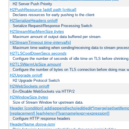
H2 Server Push Priority
H2PushResource [add]
path
[critical]
Declares resources for early pushing to the client
H2SerializeHeaders on|off
Serialize Request/Response Processing Switch
H2StreamMaxMemSize
bytes
Maximum amount of output data buffered per stream.
H2StreamTimeout
time-interval
[s]
Maximum time waiting when sending/receiving data to stream proces
H2TLSCoolDownSecs
seconds
Configure the number of seconds of idle time on TLS before shrinking
H2TLSWarmUpSize
amount
Configure the number of bytes on TLS connection before doing max w
H2Upgrade on|off
H2 Upgrade Protocol Switch
H2WebSockets on|off
En-/Disable WebSockets via HTTP/2
H2WindowSize
bytes
Size of Stream Window for upstream data.
Header [
condition
] add|append|echo|edit|edit*|merge|set|setifem
[
replacement
] [early|env=[!]
varname
|expr=
expression
]]
Configure HTTP response headers
HeaderName
dosya-ismi