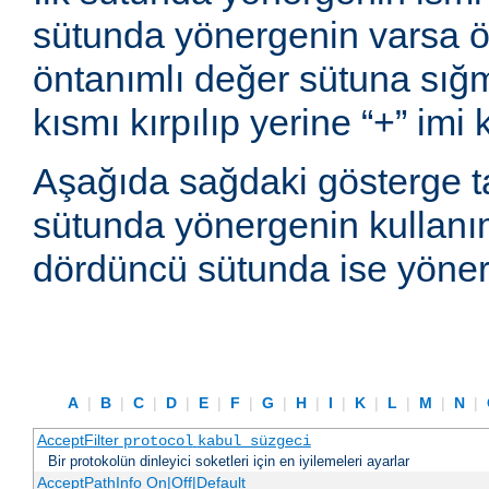
sütunda yönergenin varsa ön
öntanımlı değer sütuna sı
kısmı kırpılıp yerine “+” imi
Aşağıda sağdaki gösterge t
sütunda yönergenin kullanım
dördüncü sütunda ise yönerg
A
|
B
|
C
|
D
|
E
|
F
|
G
|
H
|
I
|
K
|
L
|
M
|
N
|
AcceptFilter
protocol
kabul_süzgeci
Bir protokolün dinleyici soketleri için en iyilemeleri ayarlar
AcceptPathInfo On|Off|Default