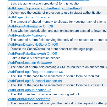
Sets the authentication provider(s) for this location
AuthDigestQop none|auth|auth-int [auth|auth-int]
Determines the quality-of-protection to use in digest authentication
AuthDigestShmemSize
size
The amount of shared memory to allocate for keeping track of clients
AuthFormAuthoritative On|Off
Sets whether authorization and authentication are passed to lower le
AuthFormBody
fieldname
The name of a form field carrying the body of the request to attempt 
AuthFormDisableNoStore On|Off
Disable the CacheControl no-store header on the login page
AuthFormFakeBasicAuth On|Off
Fake a Basic Authentication header
AuthFormLocation
fieldname
The name of a form field carrying a URL to redirect to on successful l
AuthFormLoginRequiredLocation
url
The URL of the page to be redirected to should login be required
AuthFormLoginSuccessLocation
url
The URL of the page to be redirected to should login be successful
AuthFormLogoutLocation
uri
The URL to redirect to after a user has logged out
AuthFormMethod
fieldname
The name of a form field carrying the method of the request to attemp