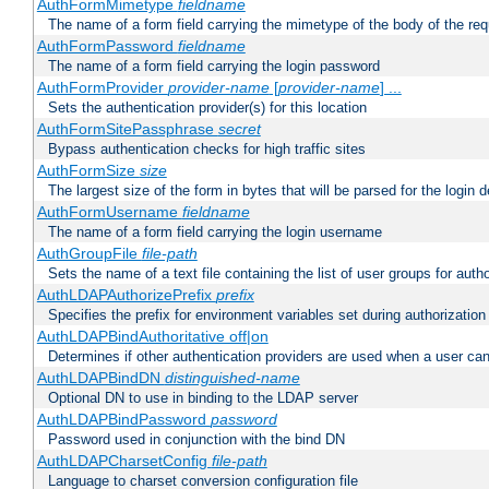
AuthFormMimetype
fieldname
The name of a form field carrying the mimetype of the body of the req
AuthFormPassword
fieldname
The name of a form field carrying the login password
AuthFormProvider
provider-name
[
provider-name
] ...
Sets the authentication provider(s) for this location
AuthFormSitePassphrase
secret
Bypass authentication checks for high traffic sites
AuthFormSize
size
The largest size of the form in bytes that will be parsed for the login d
AuthFormUsername
fieldname
The name of a form field carrying the login username
AuthGroupFile
file-path
Sets the name of a text file containing the list of user groups for autho
AuthLDAPAuthorizePrefix
prefix
Specifies the prefix for environment variables set during authorization
AuthLDAPBindAuthoritative off|on
Determines if other authentication providers are used when a user can
AuthLDAPBindDN
distinguished-name
Optional DN to use in binding to the LDAP server
AuthLDAPBindPassword
password
Password used in conjunction with the bind DN
AuthLDAPCharsetConfig
file-path
Language to charset conversion configuration file