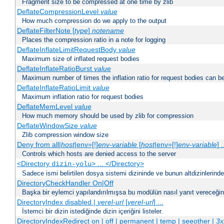
Fragment size to be compressed at one time by zlib
DeflateCompressionLevel
value
How much compression do we apply to the output
DeflateFilterNote [
type
]
notename
Places the compression ratio in a note for logging
DeflateInflateLimitRequestBody
value
Maximum size of inflated request bodies
DeflateInflateRatioBurst
value
Maximum number of times the inflation ratio for request bodies can b
DeflateInflateRatioLimit
value
Maximum inflation ratio for request bodies
DeflateMemLevel
value
How much memory should be used by zlib for compression
DeflateWindowSize
value
Zlib compression window size
Deny from all|
host
|env=[!]
env-variable
[
host
|env=[!]
env-variable
] .
Controls which hosts are denied access to the server
<Directory
> ... </Directory>
dizin-yolu
Sadece ismi belirtilen dosya sistemi dizininde ve bunun altdizinlerind
DirectoryCheckHandler On|Off
Başka bir eylemci yapılandırılmışsa bu modülün nasıl yanıt vereceğini 
DirectoryIndex disabled |
yerel-url
[
yerel-url
] ...
İstemci bir dizin istediğinde dizin içeriğini listeler.
DirectoryIndexRedirect on | off | permanent | temp | seeother |
3x