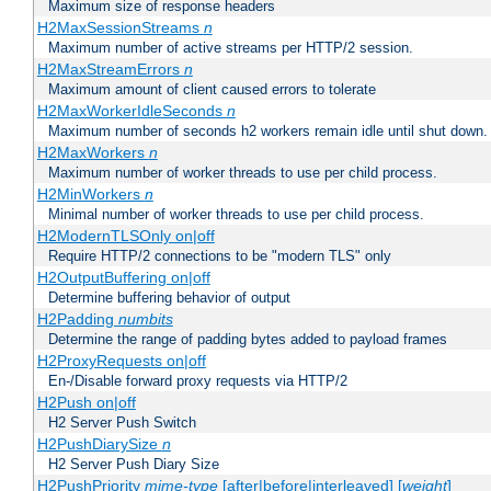
Maximum size of response headers
H2MaxSessionStreams
n
Maximum number of active streams per HTTP/2 session.
H2MaxStreamErrors
n
Maximum amount of client caused errors to tolerate
H2MaxWorkerIdleSeconds
n
Maximum number of seconds h2 workers remain idle until shut down.
H2MaxWorkers
n
Maximum number of worker threads to use per child process.
H2MinWorkers
n
Minimal number of worker threads to use per child process.
H2ModernTLSOnly on|off
Require HTTP/2 connections to be "modern TLS" only
H2OutputBuffering on|off
Determine buffering behavior of output
H2Padding
numbits
Determine the range of padding bytes added to payload frames
H2ProxyRequests on|off
En-/Disable forward proxy requests via HTTP/2
H2Push on|off
H2 Server Push Switch
H2PushDiarySize
n
H2 Server Push Diary Size
H2PushPriority
mime-type
[after|before|interleaved] [
weight
]