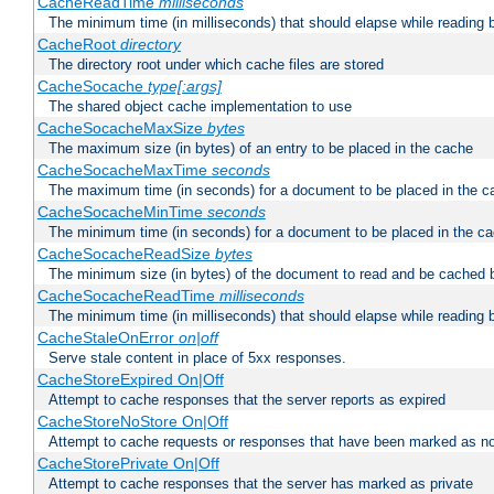
CacheReadTime
milliseconds
The minimum time (in milliseconds) that should elapse while reading 
CacheRoot
directory
The directory root under which cache files are stored
CacheSocache
type[:args]
The shared object cache implementation to use
CacheSocacheMaxSize
bytes
The maximum size (in bytes) of an entry to be placed in the cache
CacheSocacheMaxTime
seconds
The maximum time (in seconds) for a document to be placed in the c
CacheSocacheMinTime
seconds
The minimum time (in seconds) for a document to be placed in the c
CacheSocacheReadSize
bytes
The minimum size (in bytes) of the document to read and be cached 
CacheSocacheReadTime
milliseconds
The minimum time (in milliseconds) that should elapse while reading 
CacheStaleOnError
on|off
Serve stale content in place of 5xx responses.
CacheStoreExpired On|Off
Attempt to cache responses that the server reports as expired
CacheStoreNoStore On|Off
Attempt to cache requests or responses that have been marked as no
CacheStorePrivate On|Off
Attempt to cache responses that the server has marked as private