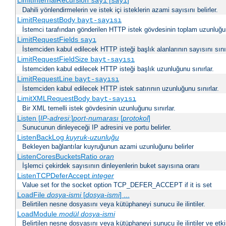
LimitInternalRecursion
[
]
sayı
sayı
Dahili yönlendirmelerin ve istek içi isteklerin azami sayısını belirler.
LimitRequestBody
bayt-sayısı
İstemci tarafından gönderilen HTTP istek gövdesinin toplam uzunluğun
LimitRequestFields
sayı
İstemciden kabul edilecek HTTP isteği başlık alanlarının sayısını sınır
LimitRequestFieldSize
bayt-sayısı
İstemciden kabul edilecek HTTP isteği başlık uzunluğunu sınırlar.
LimitRequestLine
bayt-sayısı
İstemciden kabul edilecek HTTP istek satırının uzunluğunu sınırlar.
LimitXMLRequestBody
bayt-sayısı
Bir XML temelli istek gövdesinin uzunluğunu sınırlar.
Listen [
IP-adresi
:]
port-numarası
[
protokol
]
Sunucunun dinleyeceği IP adresini ve portu belirler.
ListenBackLog
kuyruk-uzunluğu
Bekleyen bağlantılar kuyruğunun azami uzunluğunu belirler
ListenCoresBucketsRatio
oran
İşlemci çekirdek sayısının dinleyenlerin buket sayısına oranı
ListenTCPDeferAccept
integer
Value set for the socket option TCP_DEFER_ACCEPT if it is set
LoadFile
dosya-ismi
[
dosya-ismi
] ...
Belirtilen nesne dosyasını veya kütüphaneyi sunucu ile ilintiler.
LoadModule
modül dosya-ismi
Belirtilen nesne dosyasını veya kütüphaneyi sunucu ile ilintiler ve etki