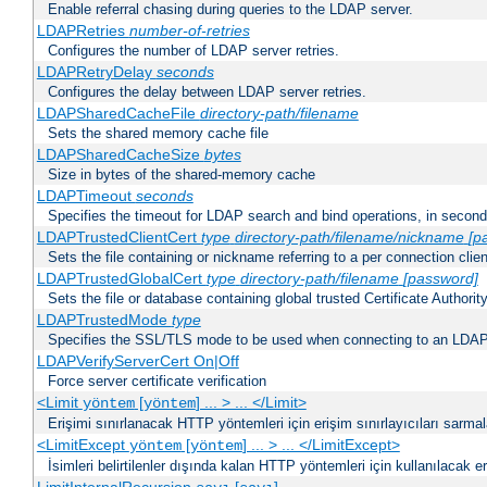
Enable referral chasing during queries to the LDAP server.
LDAPRetries
number-of-retries
Configures the number of LDAP server retries.
LDAPRetryDelay
seconds
Configures the delay between LDAP server retries.
LDAPSharedCacheFile
directory-path/filename
Sets the shared memory cache file
LDAPSharedCacheSize
bytes
Size in bytes of the shared-memory cache
LDAPTimeout
seconds
Specifies the timeout for LDAP search and bind operations, in secon
LDAPTrustedClientCert
type
directory-path/filename/nickname
[p
Sets the file containing or nickname referring to a per connection clien
LDAPTrustedGlobalCert
type
directory-path/filename
[password]
Sets the file or database containing global trusted Certificate Authority 
LDAPTrustedMode
type
Specifies the SSL/TLS mode to be used when connecting to an LDAP
LDAPVerifyServerCert On|Off
Force server certificate verification
<Limit
[
] ... > ... </Limit>
yöntem
yöntem
Erişimi sınırlanacak HTTP yöntemleri için erişim sınırlayıcıları sarmal
<LimitExcept
[
] ... > ... </LimitExcept>
yöntem
yöntem
İsimleri belirtilenler dışında kalan HTTP yöntemleri için kullanılacak er