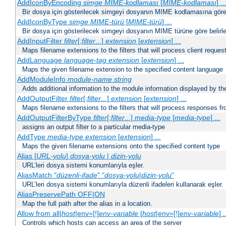
AddIconByEncoding
simge
MIME-kodlaması
[
MIME-kodlaması
] ..
Bir dosya için gösterilecek simgeyi dosyanın MIME kodlamasına göre b
AddIconByType
simge
MIME-türü
[
MIME-türü
] ...
Bir dosya için gösterilecek simgeyi dosyanın MIME türüne göre belirle
AddInputFilter
filter
[;
filter
...]
extension
[
extension
] ...
Maps filename extensions to the filters that will process client reques
AddLanguage
language-tag
extension
[
extension
] ...
Maps the given filename extension to the specified content language
AddModuleInfo
module-name
string
Adds additional information to the module information displayed by the
AddOutputFilter
filter
[;
filter
...]
extension
[
extension
] ...
Maps filename extensions to the filters that will process responses fr
AddOutputFilterByType
filter
[;
filter
...]
media-type
[
media-type
] ...
assigns an output filter to a particular media-type
AddType
media-type
extension
[
extension
] ...
Maps the given filename extensions onto the specified content type
Alias [
URL-yolu
]
dosya-yolu
|
dizin-yolu
URL’leri dosya sistemi konumlarıyla eşler.
AliasMatch "
düzenli-ifade
" "
dosya-yolu
|
dizin-yolu
"
URL’leri dosya sistemi konumlarıyla düzenli ifadeleri kullanarak eşler.
AliasPreservePath OFF|ON
Map the full path after the alias in a location.
Allow from all|
host
|env=[!]
env-variable
[
host
|env=[!]
env-variable
] .
Controls which hosts can access an area of the server