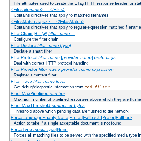
File attributes used to create the ETag HTTP response header for stati
<Files
filename
> ... </Files>
Contains directives that apply to matched filenames
<FilesMatch
regex
> ... </FilesMatch>
Contains directives that apply to regular-expression matched filenam
FilterChain [+=-@!]
filter-name
...
Configure the filter chain
FilterDeclare
filter-name
[type]
Declare a smart filter
FilterProtocol
filter-name
[
provider-name
]
proto-flags
Deal with correct HTTP protocol handling
FilterProvider
filter-name
provider-name
expression
Register a content filter
FilterTrace
filter-name
level
Get debug/diagnostic information from
mod_filter
FlushMaxPipelined
number
Maximum number of pipelined responses above which they are flushe
FlushMaxThreshold
number-of-bytes
Threshold above which pending data are flushed to the network
ForceLanguagePriority None|Prefer|Fallback [Prefer|Fallback]
Action to take if a single acceptable document is not found
ForceType
media-type
|None
Forces all matching files to be served with the specified media type 