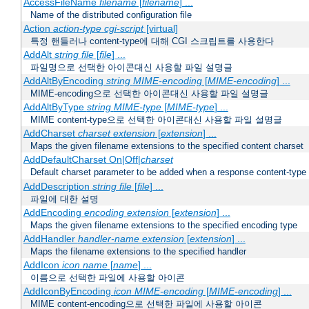
AccessFileName
filename
[
filename
] ...
Name of the distributed configuration file
Action
action-type
cgi-script
[virtual]
특정 핸들러나 content-type에 대해 CGI 스크립트를 사용한다
AddAlt
string
file
[
file
] ...
파일명으로 선택한 아이콘대신 사용할 파일 설명글
AddAltByEncoding
string
MIME-encoding
[
MIME-encoding
] ...
MIME-encoding으로 선택한 아이콘대신 사용할 파일 설명글
AddAltByType
string
MIME-type
[
MIME-type
] ...
MIME content-type으로 선택한 아이콘대신 사용할 파일 설명글
AddCharset
charset
extension
[
extension
] ...
Maps the given filename extensions to the specified content charset
AddDefaultCharset On|Off|
charset
Default charset parameter to be added when a response content-type
AddDescription
string file
[
file
] ...
파일에 대한 설명
AddEncoding
encoding
extension
[
extension
] ...
Maps the given filename extensions to the specified encoding type
AddHandler
handler-name
extension
[
extension
] ...
Maps the filename extensions to the specified handler
AddIcon
icon
name
[
name
] ...
이름으로 선택한 파일에 사용할 아이콘
AddIconByEncoding
icon
MIME-encoding
[
MIME-encoding
] ...
MIME content-encoding으로 선택한 파일에 사용할 아이콘