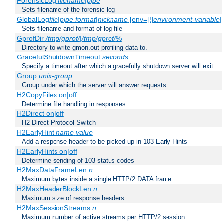
ForensicLog
filename
|
pipe
Sets filename of the forensic log
GlobalLog
file
|
pipe
format
|
nickname
[env=[!]
environment-variable
Sets filename and format of log file
GprofDir
/tmp/gprof/
|
/tmp/gprof/
%
Directory to write gmon.out profiling data to.
GracefulShutdownTimeout
seconds
Specify a timeout after which a gracefully shutdown server will exit.
Group
unix-group
Group under which the server will answer requests
H2CopyFiles on|off
Determine file handling in responses
H2Direct on|off
H2 Direct Protocol Switch
H2EarlyHint
name
value
Add a response header to be picked up in 103 Early Hints
H2EarlyHints on|off
Determine sending of 103 status codes
H2MaxDataFrameLen
n
Maximum bytes inside a single HTTP/2 DATA frame
H2MaxHeaderBlockLen
n
Maximum size of response headers
H2MaxSessionStreams
n
Maximum number of active streams per HTTP/2 session.