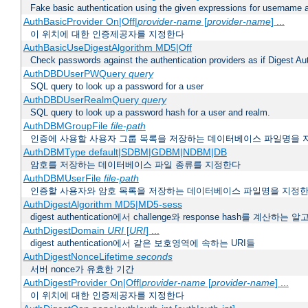
Fake basic authentication using the given expressions for username
AuthBasicProvider On|Off|
provider-name
[
provider-name
] ...
이 위치에 대한 인증제공자를 지정한다
AuthBasicUseDigestAlgorithm MD5|Off
Check passwords against the authentication providers as if Digest Aut
AuthDBDUserPWQuery
query
SQL query to look up a password for a user
AuthDBDUserRealmQuery
query
SQL query to look up a password hash for a user and realm.
AuthDBMGroupFile
file-path
인증에 사용할 사용자 그룹 목록을 저장하는 데이터베이스 파일명을 
AuthDBMType default|SDBM|GDBM|NDBM|DB
암호를 저장하는 데이터베이스 파일 종류를 지정한다
AuthDBMUserFile
file-path
인증할 사용자와 암호 목록을 저장하는 데이터베이스 파일명을 지정
AuthDigestAlgorithm MD5|MD5-sess
digest authentication에서 challenge와 response hash를 계산
AuthDigestDomain
URI
[
URI
] ...
digest authentication에서 같은 보호영역에 속하는 URI들
AuthDigestNonceLifetime
seconds
서버 nonce가 유효한 기간
AuthDigestProvider On|Off|
provider-name
[
provider-name
] ...
이 위치에 대한 인증제공자를 지정한다