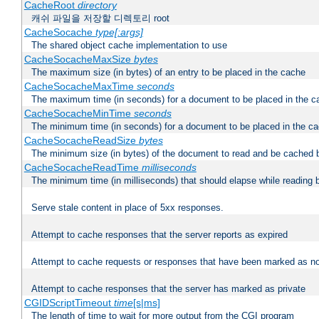
CacheRoot
directory
캐쉬 파일을 저장할 디렉토리 root
CacheSocache
type[:args]
The shared object cache implementation to use
CacheSocacheMaxSize
bytes
The maximum size (in bytes) of an entry to be placed in the cache
CacheSocacheMaxTime
seconds
The maximum time (in seconds) for a document to be placed in the c
CacheSocacheMinTime
seconds
The minimum time (in seconds) for a document to be placed in the c
CacheSocacheReadSize
bytes
The minimum size (in bytes) of the document to read and be cached 
CacheSocacheReadTime
milliseconds
The minimum time (in milliseconds) that should elapse while reading 
Serve stale content in place of 5xx responses.
Attempt to cache responses that the server reports as expired
Attempt to cache requests or responses that have been marked as no
Attempt to cache responses that the server has marked as private
CGIDScriptTimeout
time
[s|ms]
The length of time to wait for more output from the CGI program