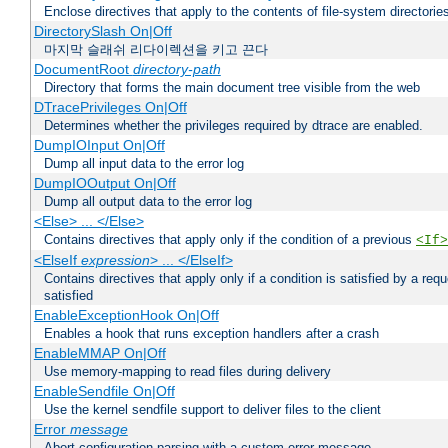
Enclose directives that apply to the contents of file-system directori
DirectorySlash On|Off
마지막 슬래쉬 리다이렉션을 키고 끈다
DocumentRoot
directory-path
Directory that forms the main document tree visible from the web
DTracePrivileges On|Off
Determines whether the privileges required by dtrace are enabled.
DumpIOInput On|Off
Dump all input data to the error log
DumpIOOutput On|Off
Dump all output data to the error log
<Else> ... </Else>
Contains directives that apply only if the condition of a previous
<If>
<ElseIf
expression
> ... </ElseIf>
Contains directives that apply only if a condition is satisfied by a req
satisfied
EnableExceptionHook On|Off
Enables a hook that runs exception handlers after a crash
EnableMMAP On|Off
Use memory-mapping to read files during delivery
EnableSendfile On|Off
Use the kernel sendfile support to deliver files to the client
Error
message
Abort configuration parsing with a custom error message