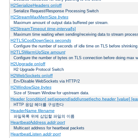
H2SerializeHeaders on|off
Serialize Request/Response Processing Switch
H2StreamMaxMemSize
bytes
Maximum amount of output data buffered per stream.
H2StreamTimeout
time-interval
[s]
Maximum time waiting when sending/receiving data to stream proces
H2TLSCoolDownSecs
seconds
Configure the number of seconds of idle time on TLS before shrinking
H2TLSWarmUpSize
amount
Configure the number of bytes on TLS connection before doing max w
H2Upgrade on|off
H2 Upgrade Protocol Switch
H2WebSockets on|off
En-/Disable WebSockets via HTTP/2
H2WindowSize
bytes
Size of Stream Window for upstream data.
Header [
condition
] set|append|add|unset|echo
header
[
value
] [ea
HTTP 응답 헤더를 구성한다
HeaderName
filename
파일목록 위에 삽입할 파일의 이름
HeartbeatAddress
addr:port
Multicast address for heartbeat packets
HeartbeatListen
addr:port