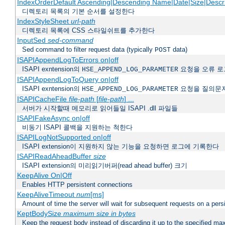
IndexOrderDefault Ascending|Descending Name|Date|Size|Descri
디렉토리 목록의 기본 순서를 설정한다
IndexStyleSheet
url-path
디렉토리 목록에 CSS 스타일쉬트를 추가한다
InputSed
sed-command
Sed command to filter request data (typically
data)
POST
ISAPIAppendLogToErrors on|off
ISAPI exntension의
요청을 오류 로
HSE_APPEND_LOG_PARAMETER
ISAPIAppendLogToQuery on|off
ISAPI exntension의
요청을 질의문
HSE_APPEND_LOG_PARAMETER
ISAPICacheFile
file-path
[
file-path
] ...
서버가 시작할때 메모리로 읽어들일 ISAPI .dll 파일들
ISAPIFakeAsync on|off
비동기 ISAPI 콜백을 지원하는 척한다
ISAPILogNotSupported on|off
ISAPI extension이 지원하지 않는 기능을 요청하면 로그에 기록한다
ISAPIReadAheadBuffer
size
ISAPI extension의 미리읽기버퍼(read ahead buffer) 크기
KeepAlive On|Off
Enables HTTP persistent connections
KeepAliveTimeout
num
[ms]
Amount of time the server will wait for subsequent requests on a pers
KeptBodySize
maximum size in bytes
Keep the request body instead of discarding it up to the specified ma