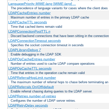
LanguagePriority
MIME-lang
[
MIME-lang
] ...
The precedence of language variants for cases where the client does
LDAPCacheEntries
number
Maximum number of entries in the primary LDAP cache
LDAPCacheTTL
seconds
Time that cached items remain valid
LDAPConnectionPoolTTL
n
Discard backend connections that have been sitting in the connection
LDAPConnectionTimeout
seconds
Specifies the socket connection timeout in seconds
LDAPLibraryDebug
7
Enable debugging in the LDAP SDK
LDAPOpCacheEntries
number
Number of entries used to cache LDAP compare operations
LDAPOpCacheTTL
seconds
Time that entries in the operation cache remain valid
LDAPReferralHopLimit
number
The maximum number of referral hops to chase before terminating a
LDAPReferrals On|Off|default
Enable referral chasing during queries to the LDAP server.
LDAPRetries
number-of-retries
Configures the number of LDAP server retries.
LDAPRetryDelay
seconds