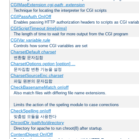
CGIMapExtension
cgi-path
.extension
Technique for locating the interpreter for CGI scripts
CGIPassAuth On|Off
Enables passing HTTP authorization headers to scripts as CGI variab
CGIScriptTimeout
time
[s|ms]
The length of time to wait for more output from the CGI program
CGIVar
variable
rule
Controls how some CGI variables are set
CharsetDefault
charset
변환할 문자집합
CharsetOptions
option
[
option
] ...
문자집합 변환 기능을 설정
CharsetSourceEnc
charset
파일 원본의 문자집합
CheckBasenameMatch on|off
Also match files with differing file name extensions.
Limits the action of the speling module to case corrections
CheckSpelling on|off
맞춤법 모듈을 사용한다
ChrootDir
/path/to/directory
Directory for apache to run chroot(8) after startup.
ContentDigest On|Off