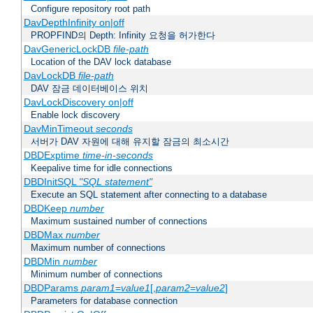
Configure repository root path
DavDepthInfinity on|off
PROPFIND의 Depth: Infinity 요청을 허가한다
DavGenericLockDB
file-path
Location of the DAV lock database
DavLockDB
file-path
DAV 잠금 데이터베이스 위치
DavLockDiscovery on|off
Enable lock discovery
DavMinTimeout
seconds
서버가 DAV 자원에 대해 유지할 잠금의 최소시간
DBDExptime
time-in-seconds
Keepalive time for idle connections
DBDInitSQL
"SQL statement"
Execute an SQL statement after connecting to a database
DBDKeep
number
Maximum sustained number of connections
DBDMax
number
Maximum number of connections
DBDMin
number
Minimum number of connections
DBDParams
param1
=
value1
[,
param2
=
value2
]
Parameters for database connection