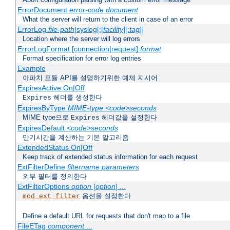
ErrorDocument
error-code
document
What the server will return to the client in case of an error
ErrorLog
file-path
|syslog[:[
facility
][:
tag
]]
Location where the server will log errors
ErrorLogFormat [connection|request]
format
Format specification for error log entries
Example
아파치 모듈 API를 설명하기위한 예제 지시어
ExpiresActive On|Off
헤더를 생성한다
Expires
ExpiresByType
MIME-type
<code>seconds
MIME type으로
헤더값을 설정한다
Expires
ExpiresDefault
<code>seconds
만기시간을 계산하는 기본 알고리즘
ExtendedStatus On|Off
Keep track of extended status information for each request
ExtFilterDefine
filtername
parameters
외부 필터를 정의한다
ExtFilterOptions
option
[
option
] ...
옵션을 설정한다
mod_ext_filter
Define a default URL for requests that don't map to a file
FileETag
component
...