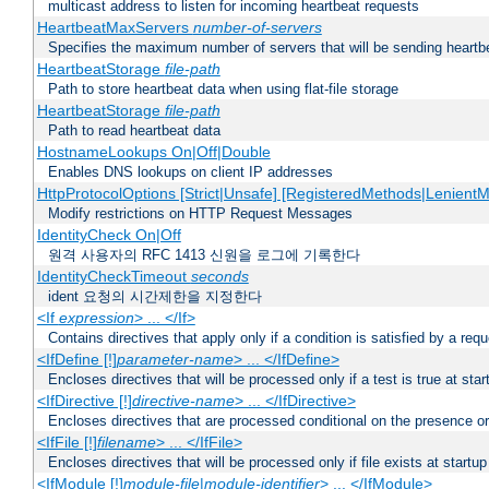
multicast address to listen for incoming heartbeat requests
HeartbeatMaxServers
number-of-servers
Specifies the maximum number of servers that will be sending heartbe
HeartbeatStorage
file-path
Path to store heartbeat data when using flat-file storage
HeartbeatStorage
file-path
Path to read heartbeat data
HostnameLookups On|Off|Double
Enables DNS lookups on client IP addresses
HttpProtocolOptions [Strict|Unsafe] [RegisteredMethods|LenientM
Modify restrictions on HTTP Request Messages
IdentityCheck On|Off
원격 사용자의 RFC 1413 신원을 로그에 기록한다
IdentityCheckTimeout
seconds
ident 요청의 시간제한을 지정한다
<If
expression
> ... </If>
Contains directives that apply only if a condition is satisfied by a req
<IfDefine [!]
parameter-name
> ... </IfDefine>
Encloses directives that will be processed only if a test is true at star
<IfDirective [!]
directive-name
> ... </IfDirective>
Encloses directives that are processed conditional on the presence or
<IfFile [!]
filename
> ... </IfFile>
Encloses directives that will be processed only if file exists at startup
<IfModule [!]
module-file
|
module-identifier
> ... </IfModule>