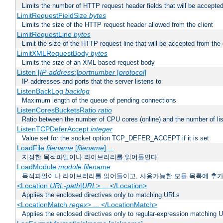
Limits the number of HTTP request header fields that will be accepted
LimitRequestFieldSize
bytes
Limits the size of the HTTP request header allowed from the client
LimitRequestLine
bytes
Limit the size of the HTTP request line that will be accepted from the 
LimitXMLRequestBody
bytes
Limits the size of an XML-based request body
Listen [
IP-address
:]
portnumber
[
protocol
]
IP addresses and ports that the server listens to
ListenBackLog
backlog
Maximum length of the queue of pending connections
ListenCoresBucketsRatio
ratio
Ratio between the number of CPU cores (online) and the number of lis
ListenTCPDeferAccept
integer
Value set for the socket option TCP_DEFER_ACCEPT if it is set
LoadFile
filename
[
filename
] ...
지정한 목적파일이나 라이브러리를 읽어들인다
LoadModule
module filename
목적파일이나 라이브러리를 읽어들이고, 사용가능한 모듈 목록에 추
<Location
URL-path
|
URL
> ... </Location>
Applies the enclosed directives only to matching URLs
<LocationMatch
regex
> ... </LocationMatch>
Applies the enclosed directives only to regular-expression matching 