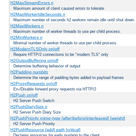
H2MaxStreamErrors
n
Maximum amount of client caused errors to tolerate
H2MaxWorkerIdleSeconds
n
Maximum number of seconds h2 workers remain idle until shut down.
H2MaxWorkers
n
Maximum number of worker threads to use per child process.
H2MinWorkers
n
Minimal number of worker threads to use per child process.
H2ModernTLSOnly on|off
Require HTTP/2 connections to be "modern TLS" only
H2OutputBuffering on|off
Determine buffering behavior of output
H2Padding
numbits
Determine the range of padding bytes added to payload frames
H2ProxyRequests on|off
En-/Disable forward proxy requests via HTTP/2
H2Push on|off
H2 Server Push Switch
H2PushDiarySize
n
H2 Server Push Diary Size
H2PushPriority
mime-type
[after|before|interleaved] [
weight
]
H2 Server Push Priority
H2PushResource [add]
path
[critical]
Declares resources for early pushing to the client