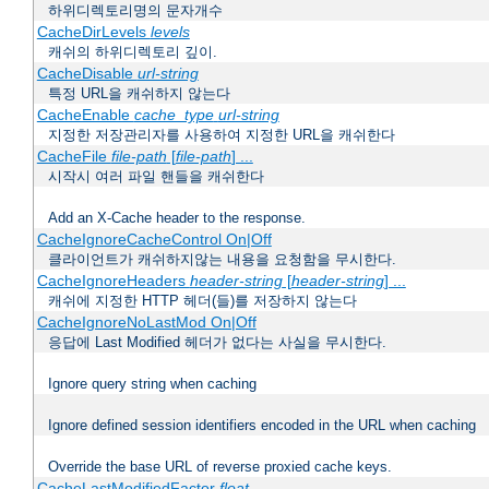
하위디렉토리명의 문자개수
CacheDirLevels
levels
캐쉬의 하위디렉토리 깊이.
CacheDisable
url-string
특정 URL을 캐쉬하지 않는다
CacheEnable
cache_type
url-string
지정한 저장관리자를 사용하여 지정한 URL을 캐쉬한다
CacheFile
file-path
[
file-path
] ...
시작시 여러 파일 핸들을 캐쉬한다
Add an X-Cache header to the response.
CacheIgnoreCacheControl On|Off
클라이언트가 캐쉬하지않는 내용을 요청함을 무시한다.
CacheIgnoreHeaders
header-string
[
header-string
] ...
캐쉬에 지정한 HTTP 헤더(들)를 저장하지 않는다
CacheIgnoreNoLastMod On|Off
응답에 Last Modified 헤더가 없다는 사실을 무시한다.
Ignore query string when caching
Ignore defined session identifiers encoded in the URL when caching
Override the base URL of reverse proxied cache keys.
CacheLastModifiedFactor
float