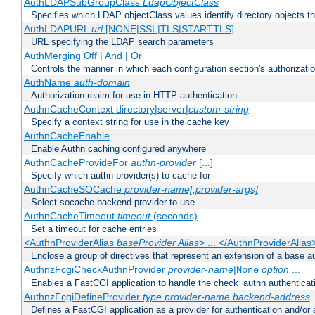
AuthLDAPSubGroupClass
LdapObjectClass
Specifies which LDAP objectClass values identify directory objects t
AuthLDAPURL
url
[NONE|SSL|TLS|STARTTLS]
URL specifying the LDAP search parameters
AuthMerging Off | And | Or
Controls the manner in which each configuration section's authorizatio
AuthName
auth-domain
Authorization realm for use in HTTP authentication
AuthnCacheContext directory|server|
custom-string
Specify a context string for use in the cache key
AuthnCacheEnable
Enable Authn caching configured anywhere
AuthnCacheProvideFor
authn-provider
[...]
Specify which authn provider(s) to cache for
AuthnCacheSOCache
provider-name[:provider-args]
Select socache backend provider to use
AuthnCacheTimeout
timeout
(seconds)
Set a timeout for cache entries
<AuthnProviderAlias
baseProvider Alias
> ... </AuthnProviderAlias
Enclose a group of directives that represent an extension of a base au
AuthnzFcgiCheckAuthnProvider
provider-name
|
option
...
None
Enables a FastCGI application to handle the check_authn authenticat
AuthnzFcgiDefineProvider
type
provider-name
backend-address
Defines a FastCGI application as a provider for authentication and/or 