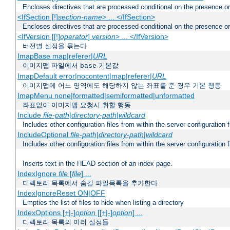
Encloses directives that are processed conditional on the presence o
<IfSection [!]
section-name
> ... </IfSection>
Encloses directives that are processed conditional on the presence or
<IfVersion [[!]
operator
]
version
> ... </IfVersion>
버전별 설정을 묶는다
ImapBase map|referer|
URL
이미지맵 파일에서
기본값
base
ImapDefault error|nocontent|map|referer|
URL
이미지맵에 어느 영역에도 해당하지 않는 좌표를 준 경우 기본 행동
ImapMenu none|formatted|semiformatted|unformatted
좌표없이 이미지맵 요청시 취할 행동
Include
file-path
|
directory-path
|
wildcard
Includes other configuration files from within the server configuration f
IncludeOptional
file-path
|
directory-path
|
wildcard
Includes other configuration files from within the server configuration f
Inserts text in the HEAD section of an index page.
IndexIgnore
file
[
file
] ...
디렉토리 목록에서 숨길 파일목록을 추가한다
IndexIgnoreReset ON|OFF
Empties the list of files to hide when listing a directory
IndexOptions [+|-]
option
[[+|-]
option
] ...
디렉토리 목록의 여러 설정들