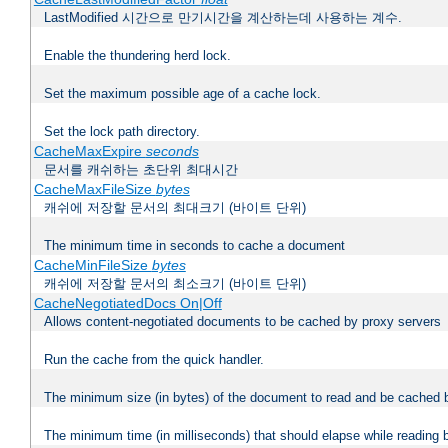
LastModified 시간으로 만기시간을 계산하는데 사용하는 계수.
Enable the thundering herd lock.
Set the maximum possible age of a cache lock.
Set the lock path directory.
CacheMaxExpire
seconds
문서를 캐쉬하는 초단위 최대시간
CacheMaxFileSize
bytes
캐쉬에 저장할 문서의 최대크기 (바이트 단위)
The minimum time in seconds to cache a document
CacheMinFileSize
bytes
캐쉬에 저장할 문서의 최소크기 (바이트 단위)
CacheNegotiatedDocs On|Off
Allows content-negotiated documents to be cached by proxy servers
Run the cache from the quick handler.
The minimum size (in bytes) of the document to read and be cached 
The minimum time (in milliseconds) that should elapse while reading 