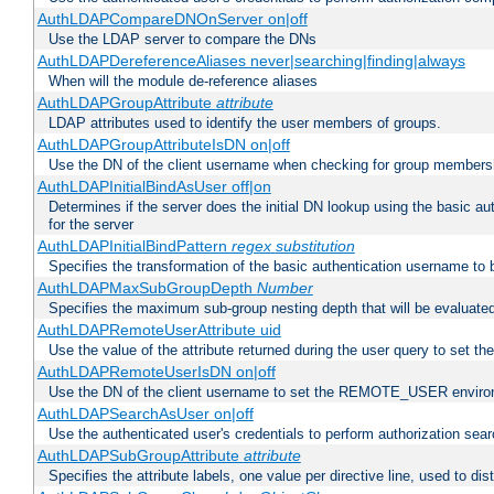
AuthLDAPCompareDNOnServer on|off
Use the LDAP server to compare the DNs
AuthLDAPDereferenceAliases never|searching|finding|always
When will the module de-reference aliases
AuthLDAPGroupAttribute
attribute
LDAP attributes used to identify the user members of groups.
AuthLDAPGroupAttributeIsDN on|off
Use the DN of the client username when checking for group members
AuthLDAPInitialBindAsUser off|on
Determines if the server does the initial DN lookup using the basic a
for the server
AuthLDAPInitialBindPattern
regex
substitution
Specifies the transformation of the basic authentication username to
AuthLDAPMaxSubGroupDepth
Number
Specifies the maximum sub-group nesting depth that will be evaluated
AuthLDAPRemoteUserAttribute uid
Use the value of the attribute returned during the user query to se
AuthLDAPRemoteUserIsDN on|off
Use the DN of the client username to set the REMOTE_USER environ
AuthLDAPSearchAsUser on|off
Use the authenticated user's credentials to perform authorization sea
AuthLDAPSubGroupAttribute
attribute
Specifies the attribute labels, one value per directive line, used to d