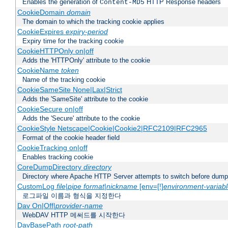
Enables the generation of
HTTP Response headers
Content-MD5
CookieDomain
domain
The domain to which the tracking cookie applies
CookieExpires
expiry-period
Expiry time for the tracking cookie
CookieHTTPOnly on|off
Adds the 'HTTPOnly' attribute to the cookie
CookieName
token
Name of the tracking cookie
CookieSameSite None|Lax|Strict
Adds the 'SameSite' attribute to the cookie
CookieSecure on|off
Adds the 'Secure' attribute to the cookie
CookieStyle Netscape|Cookie|Cookie2|RFC2109|RFC2965
Format of the cookie header field
CookieTracking on|off
Enables tracking cookie
CoreDumpDirectory
directory
Directory where Apache HTTP Server attempts to switch before dump
CustomLog
file
|
pipe
format
|
nickname
[env=[!]
environment-variab
로그파일 이름과 형식을 지정한다
Dav On|Off|
provider-name
WebDAV HTTP 메써드를 시작한다
DavBasePath
root-path