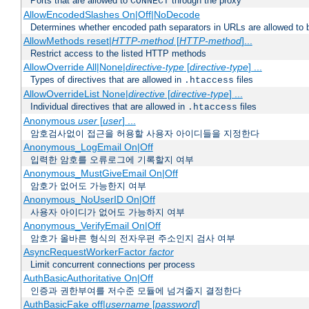
Ports that are allowed to
through the proxy
CONNECT
AllowEncodedSlashes On|Off|NoDecode
Determines whether encoded path separators in URLs are allowed to 
AllowMethods reset|
HTTP-method
[
HTTP-method
]...
Restrict access to the listed HTTP methods
AllowOverride All|None|
directive-type
[
directive-type
] ...
Types of directives that are allowed in
files
.htaccess
AllowOverrideList None|
directive
[
directive-type
] ...
Individual directives that are allowed in
files
.htaccess
Anonymous
user
[
user
] ...
암호검사없이 접근을 허용할 사용자 아이디들을 지정한다
Anonymous_LogEmail On|Off
입력한 암호를 오류로그에 기록할지 여부
Anonymous_MustGiveEmail On|Off
암호가 없어도 가능한지 여부
Anonymous_NoUserID On|Off
사용자 아이디가 없어도 가능하지 여부
Anonymous_VerifyEmail On|Off
암호가 올바른 형식의 전자우편 주소인지 검사 여부
AsyncRequestWorkerFactor
factor
Limit concurrent connections per process
AuthBasicAuthoritative On|Off
인증과 권한부여를 저수준 모듈에 넘겨줄지 결정한다
AuthBasicFake off|
username
[
password
]