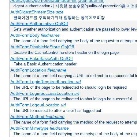
AuthDigestQop none|auth|auth-int [auth|auth-int]
digest authentication가 사용할 보호수준(quality-of-protection)을 지
AuthDigestShmemSize
size
클라이언트를 추적하기위해 할당하는 공유메모리량
AuthFormAuthoritative On|Off
Sets whether authorization and authentication are passed to lower le
AuthFormBody
fieldname
The name of a form field carrying the body of the request to attempt 
AuthFormDisableNoStore On|Off
Disable the CacheControl no-store header on the login page
AuthFormFakeBasicAuth On|Off
Fake a Basic Authentication header
AuthFormLocation
fieldname
The name of a form field carrying a URL to redirect to on successful l
AuthFormLoginRequiredLocation
url
The URL of the page to be redirected to should login be required
AuthFormLoginSuccessLocation
url
The URL of the page to be redirected to should login be successful
AuthFormLogoutLocation
uri
The URL to redirect to after a user has logged out
AuthFormMethod
fieldname
The name of a form field carrying the method of the request to attemp
AuthFormMimetype
fieldname
The name of a form field carrying the mimetype of the body of the req