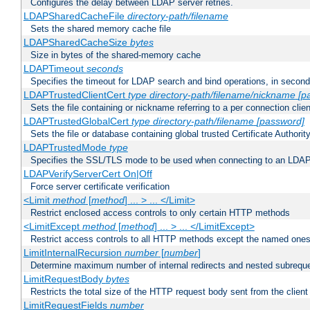
Configures the delay between LDAP server retries.
LDAPSharedCacheFile
directory-path/filename
Sets the shared memory cache file
LDAPSharedCacheSize
bytes
Size in bytes of the shared-memory cache
LDAPTimeout
seconds
Specifies the timeout for LDAP search and bind operations, in secon
LDAPTrustedClientCert
type
directory-path/filename/nickname
[p
Sets the file containing or nickname referring to a per connection clien
LDAPTrustedGlobalCert
type
directory-path/filename
[password]
Sets the file or database containing global trusted Certificate Authority 
LDAPTrustedMode
type
Specifies the SSL/TLS mode to be used when connecting to an LDAP
LDAPVerifyServerCert On|Off
Force server certificate verification
<Limit
method
[
method
] ... > ... </Limit>
Restrict enclosed access controls to only certain HTTP methods
<LimitExcept
method
[
method
] ... > ... </LimitExcept>
Restrict access controls to all HTTP methods except the named one
LimitInternalRecursion
number
[
number
]
Determine maximum number of internal redirects and nested subrequ
LimitRequestBody
bytes
Restricts the total size of the HTTP request body sent from the client
LimitRequestFields
number