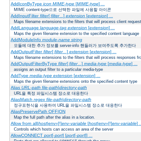
AddIconByType
icon
MIME-type
[
MIME-type
] ...
MIME content-type으로 선택한 파일에 사용할 아이콘
AddInputFilter
filter
[;
filter
...]
extension
[
extension
] ...
Maps filename extensions to the filters that will process client reques
AddLanguage
language-tag
extension
[
extension
] ...
Maps the given filename extension to the specified content language
AddModuleInfo
module-name
string
모듈에 대한 추가 정보를 server-info 핸들러가 보여주도록 추가한다
AddOutputFilter
filter
[;
filter
...]
extension
[
extension
] ...
Maps filename extensions to the filters that will process responses fr
AddOutputFilterByType
filter
[;
filter
...]
media-type
[
media-type
] ...
assigns an output filter to a particular media-type
AddType
media-type
extension
[
extension
] ...
Maps the given filename extensions onto the specified content type
Alias
URL-path
file-path
|
directory-path
URL을 특정 파일시스템 장소로 대응한다
AliasMatch
regex
file-path
|
directory-path
정규표현식을 사용하여 URL을 파일시스템 장소로 대응한다
AliasPreservePath OFF|ON
Map the full path after the alias in a location.
Allow from all|
host
|env=[!]
env-variable
[
host
|env=[!]
env-variable
] .
Controls which hosts can access an area of the server
AllowCONNECT
port
[-
port
] [
port
[-
port
]] ...