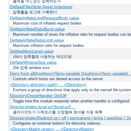
출력을 어느정도 압축하는가
DeflateFilterNote [
type
]
notename
압축률을 로그에 기록한다
DeflateInflateLimitRequestBody
value
Maximum size of inflated request bodies
DeflateInflateRatioBurst
value
Maximum number of times the inflation ratio for request bodies can b
DeflateInflateRatioLimit
value
Maximum inflation ratio for request bodies
DeflateMemLevel
value
zlib이 압축할때 사용하는 메모리량
DeflateWindowSize
value
Zlib 압축 window size
Deny from all|
host
|env=[!]
env-variable
[
host
|env=[!]
env-variable
] .
Controls which hosts are denied access to the server
<Directory
directory-path
> ... </Directory>
Enclose a group of directives that apply only to the named file-system 
DirectoryCheckHandler On|Off
Toggle how this module responds when another handler is configured
DirectoryIndex
local-url
[
local-url
] ...
클라이언트가 디렉토리를 요청할때 찾아볼 자원 목록
DirectoryIndexRedirect on | off | permanent | temp | seeother |
3x
Configures an external redirect for directory indexes.
<DirectoryMatch
regex
> ... </DirectoryMatch>