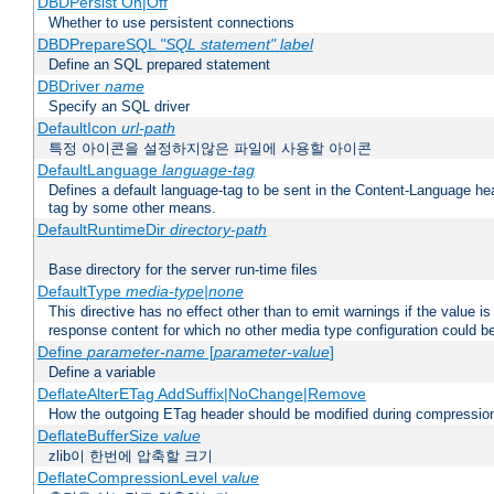
DBDPersist On|Off
Whether to use persistent connections
DBDPrepareSQL
"SQL statement"
label
Define an SQL prepared statement
DBDriver
name
Specify an SQL driver
DefaultIcon
url-path
특정 아이콘을 설정하지않은 파일에 사용할 아이콘
DefaultLanguage
language-tag
Defines a default language-tag to be sent in the Content-Language head
tag by some other means.
DefaultRuntimeDir
directory-path
Base directory for the server run-time files
DefaultType
media-type|none
This directive has no effect other than to emit warnings if the value i
response content for which no other media type configuration could b
Define
parameter-name
[
parameter-value
]
Define a variable
DeflateAlterETag AddSuffix|NoChange|Remove
How the outgoing ETag header should be modified during compressio
DeflateBufferSize
value
zlib이 한번에 압축할 크기
DeflateCompressionLevel
value