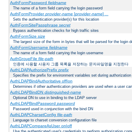
AuthFormPassword
fieldname
The name of a form field carrying the login password
AuthFormProvider
provider-name
[
provider-name
] ...
Sets the authentication provider(s) for this location
AuthFormSitePassphrase
secret
Bypass authentication checks for high traffic sites
AuthFormSize
size
The largest size of the form in bytes that will be parsed for the login d
AuthFormUsername
fieldname
The name of a form field carrying the login username
AuthGroupFile
file-path
인증에 사용할 사용자 그룹 목록을 저장하는 문자파일명을 지정한다
AuthLDAPAuthorizePrefix
prefix
Specifies the prefix for environment variables set during authorization
AuthLDAPBindAuthoritative off|on
Determines if other authentication providers are used when a user can
AuthLDAPBindDN
distinguished-name
Optional DN to use in binding to the LDAP server
AuthLDAPBindPassword
password
Password used in conjunction with the bind DN
AuthLDAPCharsetConfig
file-path
Language to charset conversion configuration file
AuthLDAPCompareAsUser on|off
Use the authenticated user's credentials to perform authorization co