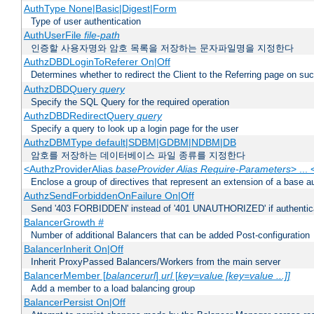
AuthType None|Basic|Digest|Form
Type of user authentication
AuthUserFile
file-path
인증할 사용자명와 암호 목록을 저장하는 문자파일명을 지정한다
AuthzDBDLoginToReferer On|Off
Determines whether to redirect the Client to the Referring page on succ
AuthzDBDQuery
query
Specify the SQL Query for the required operation
AuthzDBDRedirectQuery
query
Specify a query to look up a login page for the user
AuthzDBMType default|SDBM|GDBM|NDBM|DB
암호를 저장하는 데이터베이스 파일 종류를 지정한다
<AuthzProviderAlias
baseProvider Alias Require-Parameters
> ...
Enclose a group of directives that represent an extension of a base au
AuthzSendForbiddenOnFailure On|Off
Send '403 FORBIDDEN' instead of '401 UNAUTHORIZED' if authenticat
BalancerGrowth
#
Number of additional Balancers that can be added Post-configuration
BalancerInherit On|Off
Inherit ProxyPassed Balancers/Workers from the main server
BalancerMember [
balancerurl
]
url
[
key=value [key=value ...]]
Add a member to a load balancing group
BalancerPersist On|Off