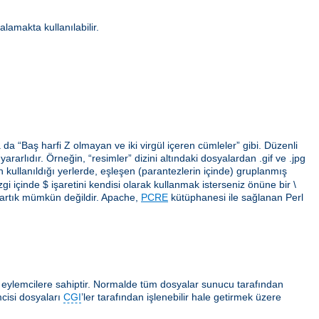
alamakta kullanılabilir.
da “Baş harfi Z olmayan ve iki virgül içeren cümleler” gibi. Düzenli
arlıdır. Örneğin, “resimler” dizini altındaki dosyalardan .gif ve .jpg
erin kullanıldığı yerlerde, eşleşen (parantezlerin içinde) gruplanmış
gi içinde $ işaretini kendisi olarak kullanmak isterseniz önüne bir \
 artık mümkün değildir. Apache,
PCRE
kütüphanesi ile sağlanan Perl
ı eylemcilere sahiptir. Normalde tüm dosyalar sunucu tarafından
cisi dosyaları
CGI
’ler tarafından işlenebilir hale getirmek üzere