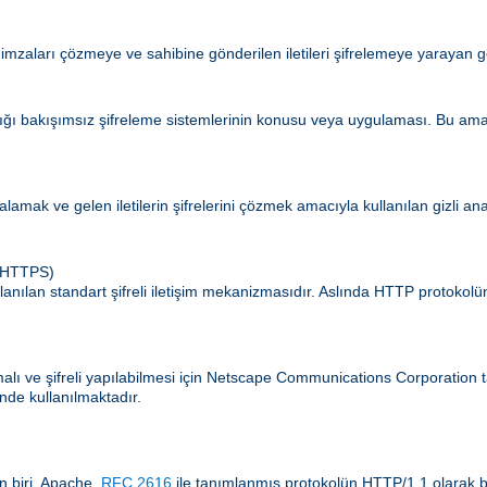
 imzaları çözmeye ve sahibine gönderilen iletileri şifrelemeye yarayan g
ldığı bakışımsız şifreleme sistemlerinin konusu veya uygulaması. Bu amaç
zalamak ve gelen iletilerin şifrelerini çözmek amacıyla kullanılan gizli an
 (HTTPS)
lanılan standart şifreli iletişim mekanizmasıdır. Aslında HTTP protokol
amalı ve şifreli yapılabilmesi için Netscape Communications Corporatio
nde kullanılmaktadır.
n biri. Apache,
RFC 2616
ile tanımlanmış protokolün HTTP/1.1 olarak b