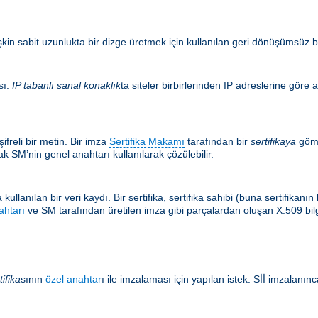
şkin sabit uzunlukta bir dizge üretmek için kullanılan geri dönüşümsüz bir
sı.
IP tabanlı sanal konaklık
ta siteler birbirlerinden IP adreslerine göre a
ifreli bir metin. Bir imza
Sertifika Makamı
tarafından bir
sertifikaya
göm
k SM’nin genel anahtarı kullanılarak çözülebilir.
kullanılan bir veri kaydı. Bir sertifika, sertifika sahibi (buna sertifikan
ahtarı
ve SM tarafından üretilen imza gibi parçalardan oluşan X.509 bilgis
tifika
sının
özel anahtar
ı ile imzalaması için yapılan istek. Sİİ imzalanınca