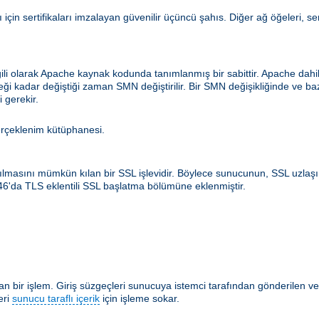
için sertifikaları imzalayan güvenilir üçüncü şahıs. Diğer ağ öğeleri, ser
ilgili olarak Apache kaynak kodunda tanımlanmış bir sabittir. Apache d
ceği kadar değiştiği zaman SMN değiştirilir. Bir SMN değişikliğinde ve b
 gerekir.
erçeklenim kütüphanesi.
rılmasını mümkün kılan bir SSL işlevidir. Böylece sunucunun, SSL uzlaş
546'da TLS eklentili SSL başlatma bölümüne eklenmiştir.
 bir işlem. Giriş süzgeçleri sunucuya istemci tarafından gönderilen ver
eri
sunucu taraflı içerik
için işleme sokar.