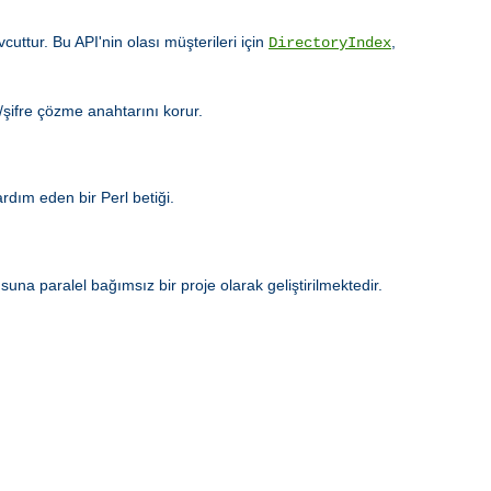
uttur. Bu API'nin olası müşterileri için
,
DirectoryIndex
e/şifre çözme anahtarını korur.
dım eden bir Perl betiği.
a paralel bağımsız bir proje olarak geliştirilmektedir.