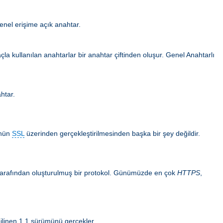
enel erişime açık anahtar.
la kullanılan anahtarlar bir anahtar çiftinden oluşur. Genel Anahtarlı
ahtar.
ünün
SSL
üzerinden gerçekleştirilmesinden başka bir şey değildir.
n tarafından oluşturulmuş bir protokol. Günümüzde en çok
HTTPS
,
ilinen 1.1 sürümünü gerçekler.