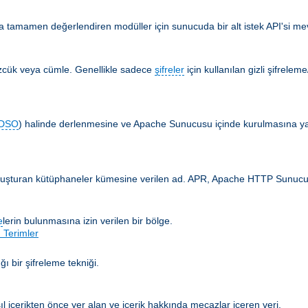
 tamamen değerlendiren modüller için sunucuda bir alt istek API'si mevc
özcük veya cümle. Genellikle sadece
şifreler
için kullanılan gizli şifrelem
DSO
) halinde derlenmesine ve Apache Sunucusu içinde kurulmasına yar
 oluşturan kütüphaneler kümesine verilen ad. APR, Apache HTTP Sunucusun
e
lerin bulunmasına izin verilen bir bölge.
 Terimler
ğı bir şifreleme tekniği.
ıl içerikten önce yer alan ve içerik hakkında mecazlar içeren veri.