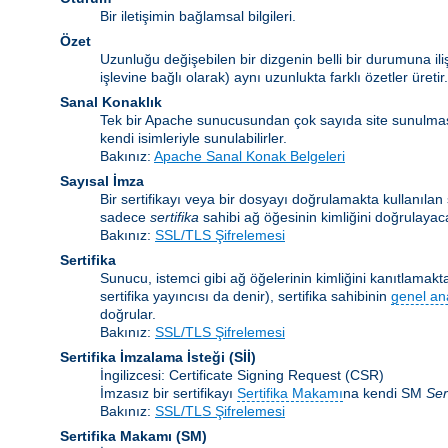
Bir iletişimin bağlamsal bilgileri.
Özet
Uzunluğu değişebilen bir dizgenin belli bir durumuna ili
işlevine bağlı olarak) aynı uzunlukta farklı özetler üretir.
Sanal Konaklık
Tek bir Apache sunucusundan çok sayıda site sunulma
kendi isimleriyle sunulabilirler.
Bakınız:
Apache Sanal Konak Belgeleri
Sayısal İmza
Bir sertifikayı veya bir dosyayı doğrulamakta kullanılan ş
sadece
sertifika
sahibi ağ öğesinin kimliğini doğrulayaca
Bakınız:
SSL/TLS Şifrelemesi
Sertifika
Sunucu, istemci gibi ağ öğelerinin kimliğini kanıtlamakta 
sertifika yayıncısı da denir), sertifika sahibinin
genel an
doğrular.
Bakınız:
SSL/TLS Şifrelemesi
Sertifika İmzalama İsteği
(Sİİ)
İngilizcesi: Certificate Signing Request (CSR)
İmzasız bir sertifikayı
Sertifika Makamı
na kendi SM
Ser
Bakınız:
SSL/TLS Şifrelemesi
Sertifika Makamı
(SM)