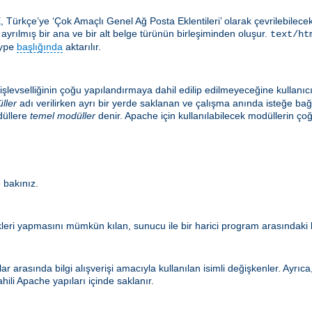
, Türkçe’ye ‘Çok Amaçlı Genel Ağ Posta Eklentileri’ olarak çevrilebilec
le ayrılmış bir ana ve bir alt belge türünün birleşiminden oluşur.
text/ht
başlığında
aktarılır.
ype
şlevselliğinin çoğu yapılandırmaya dahil edilip edilmeyeceğine kullanıc
ller
adı verilirken ayrı bir yerde saklanan ve çalışma anında isteğe ba
düllere
temel modüller
denir. Apache için kullanılabilecek modüllerin
 bakınız.
eri yapmasını mümkün kılan, sunucu ile bir harici program arasındaki b
r arasında bilgi alışverişi amacıyla kullanılan isimli değişkenler. Ayrı
hili Apache yapıları içinde saklanır.