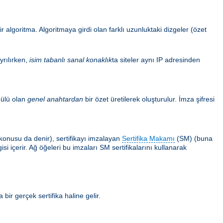
 algoritma. Algoritmaya girdi olan farklı uzunluktaki dizgeler (özet
yrılırken,
isim tabanlı sanal konaklık
ta siteler aynı IP adresinden
ülü olan
genel anahtardan
bir özet üretilerek oluşturulur. İmza şifresi
ın konusu da denir), sertifikayı imzalayan
Sertifika Makamı
(SM) (buna
i içerir. Ağ öğeleri bu imzaları SM sertifikalarını kullanarak
 bir gerçek sertifika haline gelir.