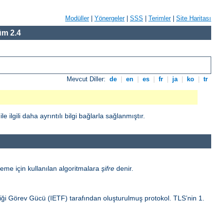
Modüller
|
Yönergeler
|
SSS
|
Terimler
|
Site Haritası
m 2.4
Mevcut Diller:
de
|
en
|
es
|
fr
|
ja
|
ko
|
tr
gili daha ayrıntılı bilgi bağlarla sağlanmıştır.
eme için kullanılan algoritmalara
şifre
denir.
sliği Görev Gücü (IETF) tarafından oluşturulmuş protokol. TLS’nin 1.