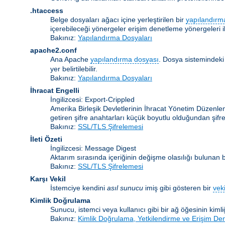
.htaccess
Belge dosyaları ağacı içine yerleştirilen bir
yapılandırm
içerebileceği yönergeler erişim denetleme yönergeleri ile
Bakınız:
Yapılandırma Dosyaları
apache2.conf
Ana Apache
yapılandırma dosyası
. Dosya sistemindeki
yer belirtilebilir.
Bakınız:
Yapılandırma Dosyaları
İhracat Engelli
İngilizcesi: Export-Crippled
Amerika Birleşik Devletlerinin İhracat Yönetim Düzenleme
getiren şifre anahtarları küçük boyutlu olduğundan şifrele
Bakınız:
SSL/TLS Şifrelemesi
İleti Özeti
İngilizcesi: Message Digest
Aktarım sırasında içeriğinin değişme olasılığı bulunan bir
Bakınız:
SSL/TLS Şifrelemesi
Karşı Vekil
İstemciye kendini
asıl sunucu
imiş gibi gösteren bir
veki
Kimlik Doğrulama
Sunucu, istemci veya kullanıcı gibi bir ağ öğesinin kiml
Bakınız:
Kimlik Doğrulama, Yetkilendirme ve Erişim De