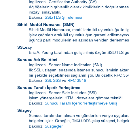
İngilizcesi: Certification Authority (CA)
Ağ öğelerinin güvenilir olarak kimliklerinin doğrulanması 
imzayı sınayabilir.
Bakınız:
SSL/TLS Şifrelemesi
Sihirli Modül Numarası
(
SMN
)
Sihirli Modül Numarası, modüllerin ikil uyumluluğu ile 
işlev çağrıları artık ikil uyumluluğun garanti edilemeye
üçüncü parti modüllerin en azından yeniden derlenmesi
SSLeay
Eric A. Young tarafından geliştirilmiş özgün SSL/TLS g
Sunucu Adı Belirtimi
İngilizcesi: Server Name Indication
(SNI)
İlk SSL uzlaşımı sırasında istenen sunucu isminin akta
bir şekilde seçebilmesi sağlanmıştır. Bu özellik RFC 3
Bakınız:
SSL SSS
ve
RFC 3546
Sunucu Taraflı İçerik Yerleştirme
İngilizcesi: Server Side Includes
(SSI)
İşlem yönergelerini HTML dosyalara gömme tekniği.
Bakınız:
Sunucu Taraflı İçerik Yerleştirmeye Giriş
Süzgeç
Sunucu tarafından alınan ve gönderilen veriye uygulanan
belgeleri işler. Örneğin,
çıkış süzgeci, belgel
INCLUDES
Bakınız:
Süzgeçler