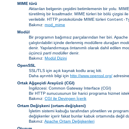
MIME türü
Aktarılan belgenin çeşidini betimlemenin bir yolu. MIME
türetilmiş bir kısaltmadır. MIME türleri bir bölü çizgisi i
verilebilir. HTTP protokolünde MIME türleri
Content-T
Bakınız:
mod_mime
Modül
Bir programın bağımsız parçalarından her biri. Apache i
çalıştırılabiliri içinde derlenmiş modüllere
durağan modü
denir. Yapılandırmaya öntanımlı olarak dahil edilen mo
üçüncü parti modüller
denir.
Bakınız:
Modül Dizini
OpenSSL
SSL/TLS için açık kaynak kodlu araç kiti.
Daha ayrıntılı bilgi için
http://www.openssl.org/
adresine
Ortak Ağgeçidi Arayüzü
(CGI)
İngilizcesi: Common Gateway Interface (CGI)
Bir HTTP sunucusunun bir harici programa hizmet istekl
Bakınız:
CGI ile Devingen İçerik
Ortam Değişkeni
(ortam-değişkeni)
İşletim sistemi kabuğu tarafından yönetilen ve programla
değişkenler içerir fakat bunlar kabuk ortamında değil da
Bakınız:
Apache Ortam Değişkenleri
Oturum