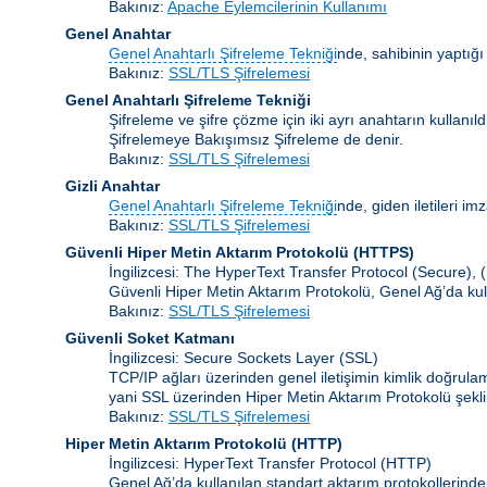
Bakınız:
Apache Eylemcilerinin Kullanımı
Genel Anahtar
Genel Anahtarlı Şifreleme Tekniği
nde, sahibinin yaptığı
Bakınız:
SSL/TLS Şifrelemesi
Genel Anahtarlı Şifreleme Tekniği
Şifreleme ve şifre çözme için iki ayrı anahtarın kullanı
Şifrelemeye Bakışımsız Şifreleme de denir.
Bakınız:
SSL/TLS Şifrelemesi
Gizli Anahtar
Genel Anahtarlı Şifreleme Tekniği
nde, giden iletileri im
Bakınız:
SSL/TLS Şifrelemesi
Güvenli Hiper Metin Aktarım Protokolü (HTTPS)
İngilizcesi: The HyperText Transfer Protocol (Secure),
Güvenli Hiper Metin Aktarım Protokolü, Genel Ağ’da kul
Bakınız:
SSL/TLS Şifrelemesi
Güvenli Soket Katmanı
İngilizcesi: Secure Sockets Layer
(SSL)
TCP/IP ağları üzerinden genel iletişimin kimlik doğrul
yani SSL üzerinden Hiper Metin Aktarım Protokolü şekli
Bakınız:
SSL/TLS Şifrelemesi
Hiper Metin Aktarım Protokolü
(HTTP)
İngilizcesi: HyperText Transfer Protocol (HTTP)
Genel Ağ’da kullanılan standart aktarım protokollerinde