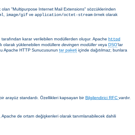
ek olan "Multipurpose Internet Mail Extensions" sözcüklerinden
,
ve
örnek olarak
ml
image/gif
application/octet-stream
ı tarafından karar verilebilen modüllerden oluşur. Apache
httpd
ğlı olarak yüklenebilen modüllere
devingen modüller
veya
DSO
’lar
 çoğu Apache HTTP Sunucusunun
tar paketi
içinde dağıtılmaz; bunlara
ir arayüz standardı. Özellikleri kapsayan bir
Bilgilendirici RFC
vardır.
ca, Apache de ortam değişkenleri olarak tanımlanabilecek dahili