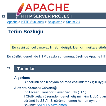
Apache
>
HTTP Sunucusu
>
Belgeleme
>
Sürüm 2.4
Terim Sözlüğü
Bu çeviri güncel olmayabilir. Son değişiklikler için İngilizce sürü
Bu sözlük, genelinde HTML sayfa sunumuna, özelinde Apache HTTP Sun
Tanımlar
Algoritma
Bir sorunu sonlu sayıda adımda çözümlemek için uygulan
Aktarım Katmanı Güvenliği
İngilizcesi: Transport Layer Security
(TLS)
TCP/IP ağları üzerinden genel iletişimin kimlik doğrulam
sürümü ile SSL’in 3. sürümü hemen hemen aynıdır.
Bakınız:
SSL/TLS Şifrelemesi