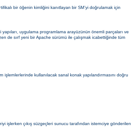
tifikalı bir öğenin kimliğini kanıtlayan bir SM’yi doğrulamak için
ahili yapıları, uygulama programlama arayüzünün önemli parçaları ve
azen de sırf yeni bir Apache sürümü ile çalışmak icabettiğinde tüm
ım işlemlerlerinde kullanılacak sanal konak yapılandırmasını doğru
iyi işlerken çıkış süzgeçleri sunucu tarafından istemciye gönderilen