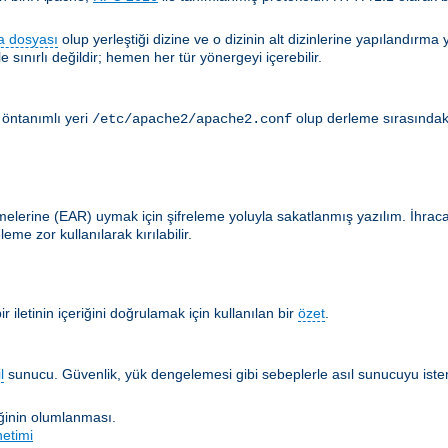
a dosyası
olup yerleştiği dizine ve o dizinin alt dizinlerine yapılandır
 sınırlı değildir; hemen her tür yönergeyi içerebilir.
 öntanımlı yeri
olup derleme sırasındak
/etc/apache2/apache2.conf
lerine (EAR) uymak için şifreleme yoluyla sakatlanmış yazılım. İhracat en
me zor kullanılarak kırılabilir.
 iletinin içeriğini doğrulamak için kullanılan bir
özet
.
l
sunucu. Güvenlik, yük dengelemesi gibi sebeplerle asıl sunucuyu istemc
iğinin olumlanması.
netimi