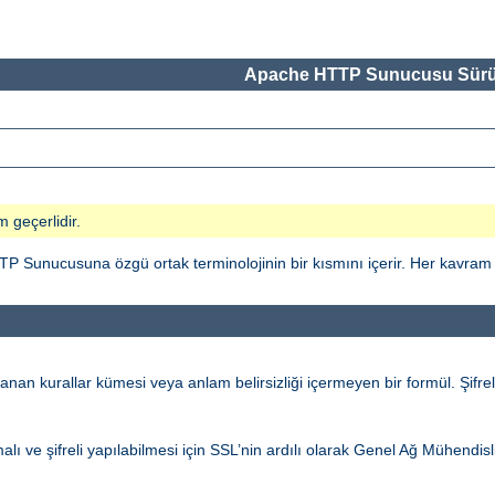
Apache HTTP Sunucusu Sürü
m geçerlidir.
ucusuna özgü ortak terminolojinin bir kısmını içerir. Her kavram ile il
an kurallar kümesi veya anlam belirsizliği içermeyen bir formül. Şifrel
alı ve şifreli yapılabilmesi için SSL’nin ardılı olarak Genel Ağ Mühendi