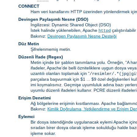
CONNECT
Ham veri kanallarını HTTP üzerinden yönlendirmek için
Devingen Paylaşımlı Nesne
(DSO)
İngilizcesi: Dynamic Shared Object (DSO)
İstek halinde yüklenebilen, Apache
çalıştırılabi
httpd
Bakınız:
Devingen Paylaşımlı Nesne Desteği
Düz Metin
Şifrelenmemiş metin.
Düzenli İfade
(Regex)
Metin içinde bir şablon tanımlama yolu. Örneğin, “A harf
ifadeler, Apache’de belli özniteliklere uygun dosya veya
uzantılı olanları toplamak için “
/resimler/.*(jpg|gi
parçalara başvurmak için $1 ... $9 özel değişkenleri kull
imi koymalısınız. Geçmişe uyumluluk adına bazı yerlerd
uyumlu düzenli ifadeleri kullanır. PCRE düzenli ifadelerinin
Erişim Denetimi
Ağ bölgelerine erişimin kısıtlanması. Apache bağlamınd
Bakınız:
Kimlik Doğrulama, Yetkilendirme ve Erişim De
Eylemci
Bir dosya istendiğinde uygulanacak eylemi Apache içind
sıradan birer dosya olarak işleme sokulduğu halde bazı b
işleme sokar.