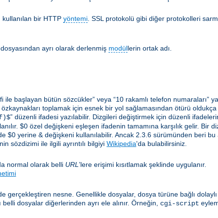
 kullanılan bir HTTP
yöntemi
. SSL protokolü gibi diğer protokolleri sarm
lir dosyasından ayrı olarak derlenmiş
modül
lerin ortak adı.
i ile başlayan bütün sözcükler” veya “10 rakamlı telefon numaraları” ya 
 özkaynakları toplamak için esnek bir yol sağlamasından ötürü oldukça yar
” düzenli ifadesi yazılabilir. Dizgileri değiştirmek için düzenli ifadel
f)$
anılır. $0 özel değişkeni eşleşen ifadenin tamamına karşılık gelir. Bir diz
e $0 yerine & değişkeni kullanılabilir. Ancak 2.3.6 sürümünden beri bu
 sözdizimi ile ilgili ayrıntılı bilgiyi
Wikipedia
'da bulabilirsiniz.
a normal olarak belli
URL
’lere erişimi kısıtlamak şeklinde uygulanır.
netimi
e gerçekleştiren nesne. Genellikle dosyalar, dosya türüne bağlı dolayl
elli dosyalar diğerlerinden ayrı ele alınır. Örneğin,
eylem
cgi-script