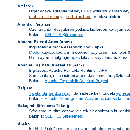
Alt istek
Diğer dosya sistemlerini veya URL yollarını kısmen veya
ve
örnek verilebilir.
mod_autoindex
mod_include
Anahtar Parolası
Özel anahtar dosyalarını yetkisiz kişilerden koruyan s
Bakınız:
SSL/TLS Şifrelemesi
Apache Eklenti Aracı
(apxs)
İngilizcesi: APache eXtension Tool - apxs
Modül
kaynak kodlarının devinen paylaşımlı nesneler (
Daha ayrıntılı bilgi için
kılavuz sayfasına bakınız.
apxs
Apache Taşınabilir Arayüzü
(APR)
İngilizcesi: Apache Portable Runtime - APR
Sunucu ile işletim sistemi arasındaki temel arayüzleri
Bakınız:
Apache Taşınabilir Arayüzü Projesi
Bağlam
Yapılandırma dosyaları
nda sadece belli türdeki
yönerg
Bakınız:
Apache Yönergelerini Açıklamak için Kullanılan
Bakışımlı Şifreleme Tekniği
Şifreleme ve şifre çözme için tek bir anahtarın kullanıldı
Bakınız:
SSL/TLS Şifrelemesi
Başlık
Bir
HTTP
isteğinin parçası olarak, gönderilen yanıtta as