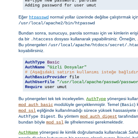
Re-type new password: parolam
Adding password for user umut
Eğer
normal yollar üzerinde değilse çalıştırmak iç
htpasswd
/usr/local/apache2/bin/htpasswd
Bundan sonra, sunucuyu, parola sorması için ve kimlerin erişi
da bir
dosyası kullanarak yapabilirsiniz. Örneğin,
.htaccess
Bu yönergeleri
/usr/local/apache/htdocs/secret/.hta
koyabilirsiniz.
AuthType
Basic
AuthName
"Gizli Dosyalar"
# (Aşağıdaki satırın kullanımı isteğe bağlıdı
AuthBasicProvider
AuthUserFile
"/usr/local/apache/passwd/passwo
Require
 user umut
Bu yönergeleri tek tek inceleyelim.
yönergesi kullan
AuthType
modülüyle gerçeklenmiştir. Temel (
)
mod_auth_basic
Basic
eşliğinde kullanılmadığı sürece yüksek hassasiyete s
mod_ssl
. Bu yöntem
tarafından
AuthType Digest
mod_auth_digest
bundan böyle
ile şifrelenmesi gerekmektedir.
mod_ssl
yönergesi ile kimlik doğrulamada kullanılacak
Sah
AuthName
parola diyalog kutusunun bir parçası olarak sunar. İkincisi, beli