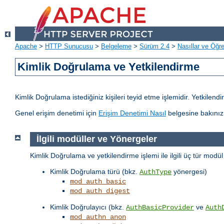
Apache
>
HTTP Sunucusu
>
Belgeleme
>
Sürüm 2.4
>
Nasıllar ve Öğret
Kimlik Doğrulama ve Yetkilendirme
Kimlik Doğrulama istediğiniz kişileri teyid etme işlemidir. Yetkilen
Genel erişim denetimi için
Erişim Denetimi Nasıl
belgesine bakınız
İlgili modüller ve Yönergeler
Kimlik Doğrulama ve yetkilendirme işlemi ile ilgili üç tür modü
Kimlik Doğrulama türü (bkz.
yönergesi)
AuthType
mod_auth_basic
mod_auth_digest
Kimlik Doğrulayıcı (bkz.
ve
AuthBasicProvider
Auth
mod_authn_anon