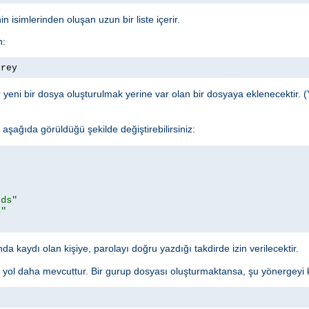
n isimlerinden oluşan uzun bir liste içerir.
n:
irey
yeni bir dosya oluşturulmak yerine var olan bir dosyaya eklenecektir. (
şağıda görüldüğü şekilde değiştirebilirsiniz:
rds"
s"
a kaydı olan kişiye, parolayı doğru yazdığı takdirde izin verilecektir.
r yol daha mevcuttur. Bir gurup dosyası oluşturmaktansa, şu yönergeyi ku