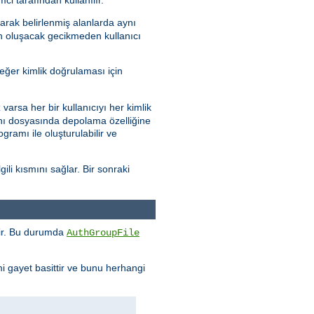
arak belirlenmiş alanlarda aynı
en oluşacak gecikmeden kullanıcı
eğer kimlik doğrulaması için
varsa her bir kullanıcıyı her kimlik
abanı dosyasında depolama özelliğine
gramı ile oluşturulabilir ve
ili kısmını sağlar. Bir sonraki
enir. Bu durumda
AuthGroupFile
mi gayet basittir ve bunu herhangi