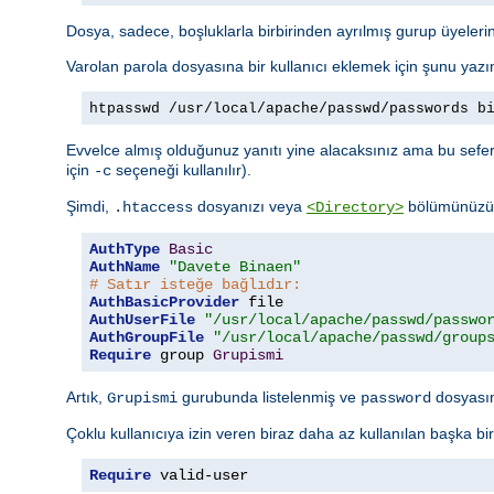
Dosya, sadece, boşluklarla birbirinden ayrılmış gurup üyelerini
Varolan parola dosyasına bir kullanıcı eklemek için şunu yazı
htpasswd /usr/local/apache/passwd/passwords b
Evvelce almış olduğunuz yanıtı yine alacaksınız ama bu sefer 
için
seçeneği kullanılır).
-c
Şimdi,
dosyanızı veya
bölümünüzü a
.htaccess
<Directory>
AuthType
Basic
AuthName
"Davete Binaen"
# Satır isteğe bağlıdır:
AuthBasicProvider
AuthUserFile
"/usr/local/apache/passwd/passwo
AuthGroupFile
"/usr/local/apache/passwd/group
Require
 group 
Grupismi
Artık,
gurubunda listelenmiş ve
dosyasınd
Grupismi
password
Çoklu kullanıcıya izin veren biraz daha az kullanılan başka bi
Require
 valid-user