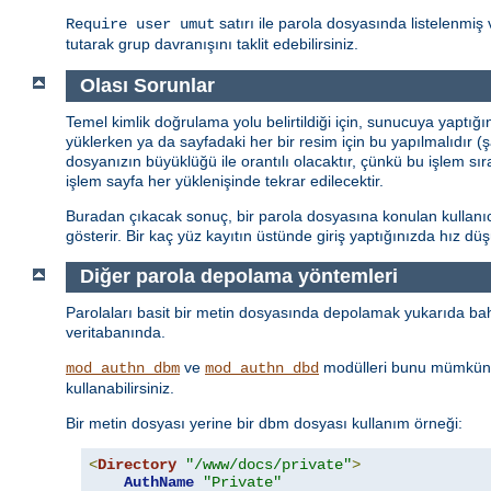
satırı ile parola dosyasında listelenmiş 
Require user umut
tutarak grup davranışını taklit edebilirsiniz.
Olası Sorunlar
Temel kimlik doğrulama yolu belirtildiği için, sunucuya yaptığ
yüklerken ya da sayfadaki her bir resim için bu yapılmalıdır (
dosyanızın büyüklüğü ile orantılı olacaktır, çünkü bu işlem sı
işlem sayfa her yüklenişinde tekrar edilecektir.
Buradan çıkacak sonuç, bir parola dosyasına konulan kullanıcı 
gösterir. Bir kaç yüz kayıtın üstünde giriş yaptığınızda hız d
Diğer parola depolama yöntemleri
Parolaları basit bir metin dosyasında depolamak yukarıda bahs
veritabanında.
ve
modülleri bunu mümkün 
mod_authn_dbm
mod_authn_dbd
kullanabilirsiniz.
Bir metin dosyası yerine bir dbm dosyası kullanım örneği:
<
Directory
"/www/docs/private"
>
AuthName
"Private"