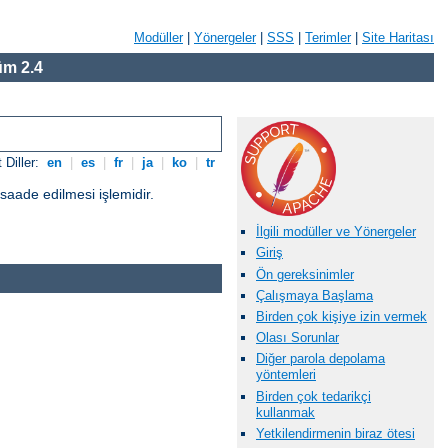
Modüller
|
Yönergeler
|
SSS
|
Terimler
|
Site Haritası
m 2.4
 Diller:
en
|
es
|
fr
|
ja
|
ko
|
tr
üsaade edilmesi işlemidir.
İlgili modüller ve Yönergeler
Giriş
Ön gereksinimler
Çalışmaya Başlama
Birden çok kişiye izin vermek
Olası Sorunlar
Diğer parola depolama
yöntemleri
Birden çok tedarikçi
kullanmak
Yetkilendirmenin biraz ötesi