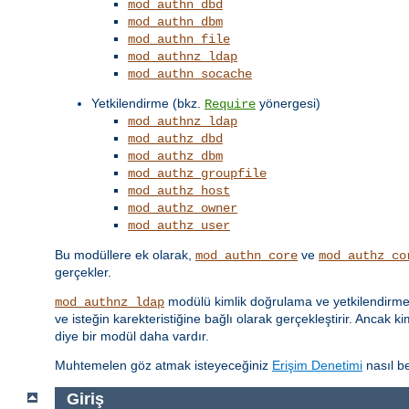
mod_authn_dbd
mod_authn_dbm
mod_authn_file
mod_authnz_ldap
mod_authn_socache
Yetkilendirme (bkz.
yönergesi)
Require
mod_authnz_ldap
mod_authz_dbd
mod_authz_dbm
mod_authz_groupfile
mod_authz_host
mod_authz_owner
mod_authz_user
Bu modüllere ek olarak,
ve
mod_authn_core
mod_authz_co
gerçekler.
modülü kimlik doğrulama ve yetkilendirme iş
mod_authnz_ldap
ve isteğin karekteristiğine bağlı olarak gerçekleştirir. Ancak k
diye bir modül daha vardır.
Muhtemelen göz atmak isteyeceğiniz
Erişim Denetimi
nasıl be
Giriş