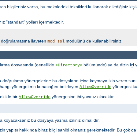
bilgileriniz varsa, bu makaledeki teknikleri kullanarak dilediğiniz kişil
z "standart" yolları içermektedir.
lik doğrulamasına ilaveten
modülünü de kullanabilirsiniz.
mod_ssl
ırma dosyasında (genellikle
bölümünde) ya da dizin içi 
<Directory>
ik doğrulama yönergelerine bu dosyaların içine koymaya izin veren sun
ne hangi yönergelerin konacağını belirleyen
yönergesi kull
AllowOverride
ekilde bir
yönergesine ihtiyacınız olacaktır:
AllowOverride
 koyacaksanız bu dosyaya yazma izniniz olmalıdır.
in yapısı hakkında biraz bilgi sahibi olmanız gerekmektedir. Bu çok da