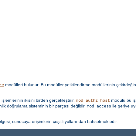
modülleri bulunur. Bu modüller yetkilendirme modüllerinin çekirdeğin
re
lemlerinin ikisini birden gerçekleştirir.
modülü bu işl
mod_authz_host
imlik doğrulama sisteminin bir parçası değildir.
ile geriye u
mod_access
lgesi, sunucuya erişimlerin çeşitli yollarından bahsetmektedir.