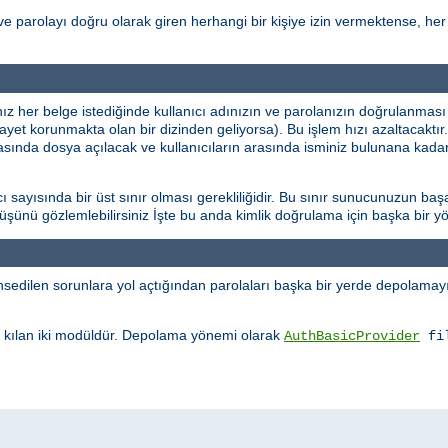
ve parolayı doğru olarak giren herhangi bir kişiye izin vermektense, her 
ınız her belge istediğinde kullanıcı adınızın ve parolanızın doğrulanması
şayet korunmakta olan bir dizinden geliyorsa). Bu işlem hızı azaltacaktı
rasında dosya açılacak ve kullanıcıların arasında isminiz bulunana kadar
sayısında bir üst sınır olması gerekliliğidir. Bu sınır sunucunuzun başa
üşüşünü gözlemlebilirsiniz İşte bu anda kimlik doğrulama için başka bir
edilen sorunlara yol açtığından parolaları başka bir yerde depolamayı 
kılan iki modüldür. Depolama yönemi olarak
AuthBasicProvider
fi