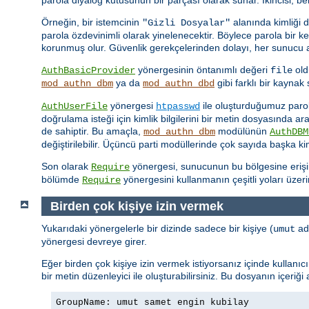
Örneğin, bir istemcinin
alanında kimliği 
"Gizli Dosyalar"
parola özdevinimli olarak yinelenecektir. Böylece parola bir 
korunmuş olur. Güvenlik gerekçelerinden dolayı, her sunucu ad
yönergesinin öntanımlı değeri
old
AuthBasicProvider
file
ya da
gibi farklı bir kayna
mod_authn_dbm
mod_authn_dbd
yönergesi
ile oluşturduğumuz parola 
AuthUserFile
htpasswd
doğrulama isteği için kimlik bilgilerini bir metin dosyasında a
de sahiptir. Bu amaçla,
modülünün
mod_authn_dbm
AuthDBM
değiştirilebilir. Üçüncü parti modüllerinde çok sayıda başka k
Son olarak
yönergesi, sunucunun bu bölgesine erişimin
Require
bölümde
yönergesini kullanmanın çeşitli yoları üzer
Require
Birden çok kişiye izin vermek
Yukarıdaki yönergelerle bir dizinde sadece bir kişiye (
adl
umut
yönergesi devreye girer.
Eğer birden çok kişiye izin vermek istiyorsanız içinde kullanı
bir metin düzenleyici ile oluşturabilirsiniz. Bu dosyanın içeriği
GroupName: umut samet engin kubilay