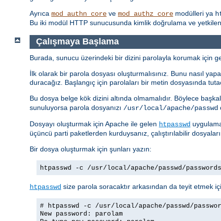
Ayrıca
ve
modülleri ya
mod_authn_core
mod_authz_core
h
Bu iki modül HTTP sunucusunda kimlik doğrulama ve yetkilendi
Çalışmaya Başlama
Burada, sunucu üzerindeki bir dizini parolayla korumak için ger
İlk olarak bir parola dosyası oluşturmalısınız. Bunu nasıl yapac
duracağız. Başlangıç için parolaları bir metin dosyasında tuta
Bu dosya belge kök dizini altında olmamalıdır. Böylece başkal
sunuluyorsa parola dosyanızı
d
/usr/local/apache/passwd
Dosyayı oluşturmak için Apache ile gelen
uygulamas
htpasswd
üçüncü parti paketlerden kurduysanız, çalıştırılabilir dosyalar
Bir dosya oluşturmak için şunları yazın:
htpasswd -c /usr/local/apache/passwd/password
size parola soracaktır arkasından da teyit etmek içi
htpasswd
# htpasswd -c /usr/local/apache/passwd/passwo
New password: parolam