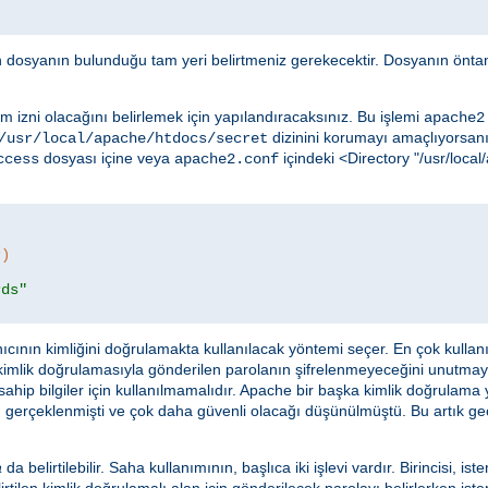
in dosyanın bulunduğu tam yeri belirtmeniz gerekecektir. Dosyanın öntan
m izni olacağını belirlemek için yapılandıracaksınız. Bu işlemi
apache2
dizinini korumayı amaçlıyorsanız
/usr/local/apache/htdocs/secret
dosyası içine veya
içindeki <Directory "/usr/loc
ccess
apache2.conf
r)
rds"
ıcının kimliğini doğrulamakta kullanılacak yöntemi seçer. En çok kulla
 kimlik doğrulamasıyla gönderilen parolanın şifrelenmeyeceğini unutma
ahip bilgiler için kullanılmamalıdır. Apache bir başka kimlik doğrulama
 gerçeklenmişti ve çok daha güvenli olacağı düşünülmüştü. Bu artık geçer
a
da belirtilebilir. Saha kullanımının, başlıca iki işlevi vardır. Birincisi, ist
rtilen kimlik doğrulamalı alan için gönderilecek parolayı belirlerken istem