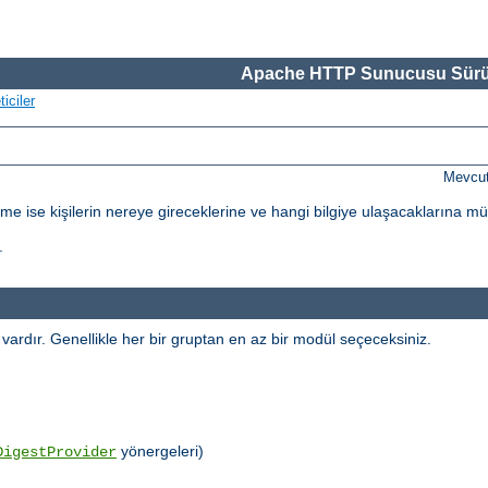
Apache HTTP Sunucusu Sürü
iciler
Mevcut
dirme ise kişilerin nereye gireceklerine ve hangi bilgiye ulaşacaklarına m
.
l vardır. Genellikle her bir gruptan en az bir modül seçeceksiniz.
yönergeleri)
DigestProvider