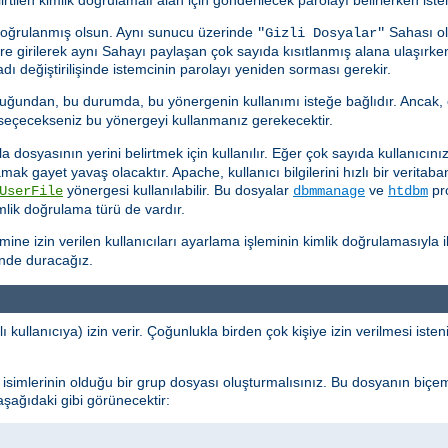
doğrulanmış olsun. Aynı sunucu üzerinde
Sahası ol
"Gizli Dosyalar"
kere girilerek aynı Sahayı paylaşan çok sayıda kısıtlanmış alana ulaşırk
ı değiştirilişinde istemcinin parolayı yeniden sorması gerekir.
uğundan, bu durumda, bu yönergenin kullanımı isteğe bağlıdır. Ancak, 
k seçecekseniz bu yönergeyi kullanmanız gerekecektir.
dosyasının yerini belirtmek için kullanılır. Eğer çok sayıda kullanıcınız 
ramak gayet yavaş olacaktır. Apache, kullanıcı bilgilerini hızlı bir verit
yönergesi kullanılabilir. Bu dosyalar
ve
pro
UserFile
dbmmanage
htdbm
imlik doğrulama türü de vardır.
e izin verilen kullanıcıları ayarlama işleminin kimlik doğrulamasıyla ilg
inde duracağız.
ı kullanıcıya) izin verir. Çoğunlukla birden çok kişiye izin verilmesi ist
cı isimlerinin olduğu bir grup dosyası oluşturmalısınız. Bu dosyanın biçe
 aşağıdaki gibi görünecektir: