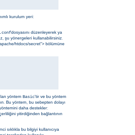
ımlı kurulum yeri:
dosyasını düzenleyerek ya
.conf
, şu yönergeleri kullanabilirsiniz.
al/apache/htdocs/secret"> bölümüne
nılan yöntem
'tir ve bu yöntem
Basic
yın. Bu yöntem, bu sebepten dolayı
 yöntemini daha destekler:
liliğini yitirdiğinden bağlantının
emci sıklıkla bu bilgiyi kullanıcıya
ci tarafından kullanılır.