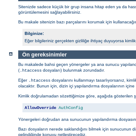
Sitenizde sadece küçük bir grup insana hitap eden ya da hassas 
görüntülemesini sağlayabilirsiniz.
Bu makale sitenizin bazı parçalarını korumak için kullanacağını
Bilginize:
Eğer bilgileriniz gerçekten gizliliğe ihtiyaç duyuyorsa kim
Ön gereksinimler
Bu makalede bahsi geçen yönergeler ya ana sunucu yapıland
(
dosyaları) bulunmak zorundadır.
.htaccess
Eğer
dosyalarını kullanmayı tasarlıyorsanız, kiml
.htaccess
olacaktır. Bunun için, dizin içi yapılandırma dosyalarının içi
Kimlik doğrulamadan sözettiğimize göre, aşağıda gösterilen ş
AllowOverride
AuthConfig
Yönergeleri doğrudan ana sunucunun yapılandırma dosyasına
Bazı dosyaların nerede saklandığını bilmek için sunucunun diz
gelindiğinde konuyu netleştireceğiz.