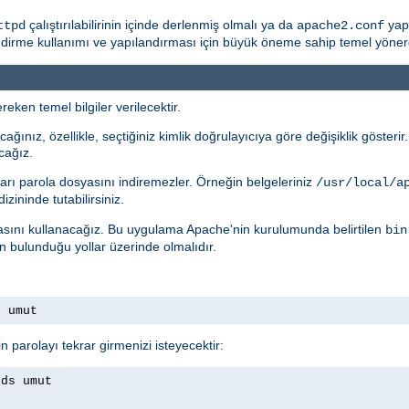
çalıştırılabilirinin içinde derlenmiş olmalı ya da
yapı
ttpd
apache2.conf
rme kullanımı ve yapılandırması için büyük öneme sahip temel yönergele
eken temel bilgiler verilecektir.
ağınız, özellikle, seçtiğiniz kimlik doğrulayıcıya göre değişiklik gösteri
cağız.
arı parola dosyasını indiremezler. Örneğin belgeleriniz
/usr/local/a
izininde tutabilirsiniz.
ını kullanacağız. Bu uygulama Apache'nin kurulumunda belirtilen
bin
ın bulunduğu yollar üzerinde olmalıdır.
s umut
n parolayı tekrar girmenizi isteyecektir:
rds umut