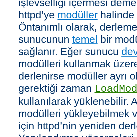
işlevselliği içermesi demekt
httpd’ye
modüller
halinde 
Öntanımlı olarak, derleme
sunucunun
temel
bir modü
sağlanır. Eğer sunucu
dev
modülleri kullanmak üzere
derlenirse modüller ayrı o
gerektiği zaman
LoadMo
kullanılarak yüklenebilir. 
modülleri yükleyebilmek 
için httpd’nin yeniden der