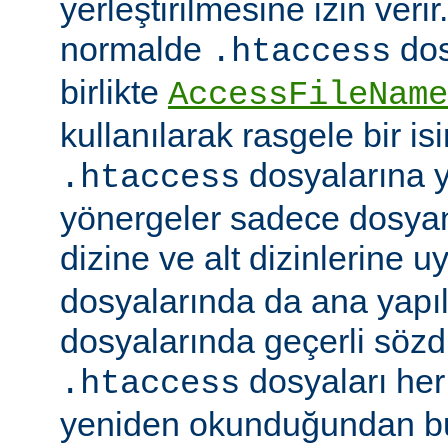
yerleştirilmesine izin veri
normalde
dos
.htaccess
birlikte
AccessFileName
kullanılarak rasgele bir isim
dosyalarına ye
.htaccess
yönergeler sadece dosya
dizine ve alt dizinlerine u
dosyalarında da ana yapı
dosyalarında geçerli sözdiz
dosyaları her 
.htaccess
yeniden okunduğundan b