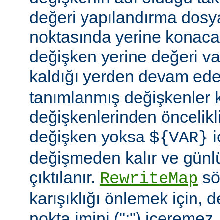
değeri yapılandırma dosy
noktasında yerine konaca
değişken yerine değeri va
kaldığı yerden devam ede
tanımlanmış değişkenler
değişkenlerinden öncelikli
değişken yoksa
i
${VAR}
değişmeden kalır ve günlü
çıktılanır.
söz
RewriteMap
karışıklığı önlemek için, d
nokta imini (":") içeremez.