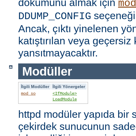
dökümünü almak için
mo
seçeneğini
DDUMP_CONFIG
Ancak, çıktı yinelenen yön
katıştırılan veya geçersiz 
yansıtmayacaktır.
Modüller
İlgili Modüller
İlgili Yönergeler
mod_so
<IfModule>
LoadModule
httpd modüler yapıda bir 
çekirdek sunucunun sade