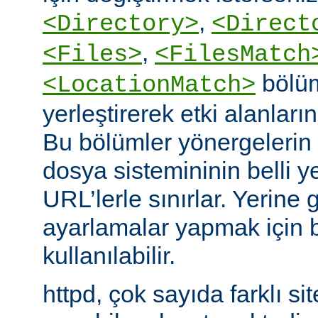
,
<Directory>
<Direct
,
<Files>
<FilesMatch
bölüm
<LocationMatch>
yerleştirerek etki alanlarını
Bu bölümler yönergelerin e
dosya sistemininin belli ye
URL’lerle sınırlar. Yerin
ayarlamalar yapmak için b
kullanılabilir.
httpd, çok sayıda farklı si