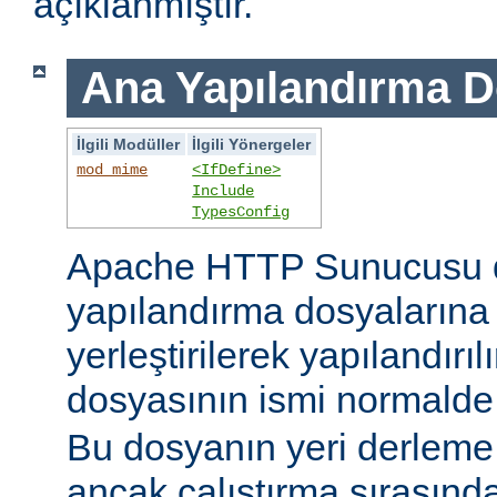
açıklanmıştır.
Ana Yapılandırma D
İlgili Modüller
İlgili Yönergeler
mod_mime
<IfDefine>
Include
TypesConfig
Apache HTTP Sunucusu 
yapılandırma dosyaların
yerleştirilerek yapılandırı
dosyasının ismi normald
Bu dosyanın yeri derleme s
ancak çalıştırma sırasınd