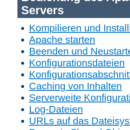
Servers
Kompilieren und Install
Apache starten
Beenden und Neustart
Konfigurationsdateien
Konfigurationsabschnit
Caching von Inhalten
Serverweite Konfigurat
Log-Dateien
URLs auf das Dateisys