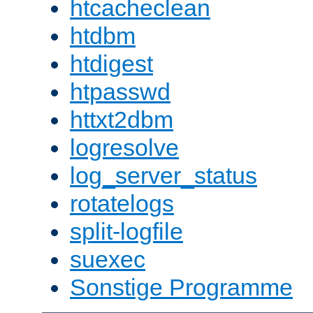
htcacheclean
htdbm
htdigest
htpasswd
httxt2dbm
logresolve
log_server_status
rotatelogs
split-logfile
suexec
Sonstige Programme