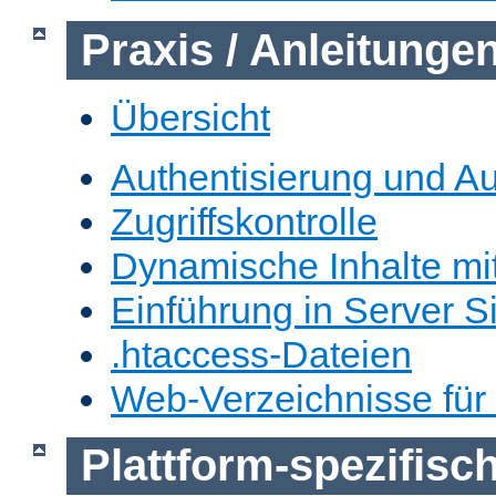
Praxis / Anleitunge
Übersicht
Authentisierung und Au
Zugriffskontrolle
Dynamische Inhalte mi
Einführung in Server S
.htaccess-Dateien
Web-Verzeichnisse für
Plattform-spezifis