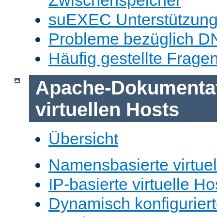
Zwischenspeicher
suEXEC Unterstützun
Probleme bezüglich D
Häufig gestellte Frage
Apache-Dokumentat
virtuellen Hosts
Übersicht
Namensbasierte virtuel
IP-basierte virtuelle Ho
Dynamisch konfiguriert