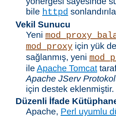
yönergesi sayesinde s
bile
sonlandırıla
httpd
Vekil Sunucu
Yeni
mod_proxy_bal
için yük d
mod_proxy
sağlanmış, yeni
mod_p
ile
Apache Tomcat
tara
Apache JServ Protoko
için destek eklenmiştir.
Düzenli İfade Kütüphan
Apache,
Perl uyumlu dü