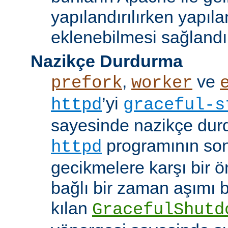
yapılandırılırken yapı
eklenebilmesi sağlandı
Nazikçe Durdurma
,
ve
prefork
worker
’yi
httpd
graceful-s
sayesinde nazikçe durd
programının son
httpd
gecikmelere karşı bir ö
bağlı bir zaman aşımı
kılan
GracefulShutd