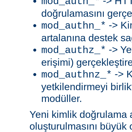
-> HTT
mod_auth_*
doğrulamasını gerçek
-> Ki
mod_authn_*
artalanına destek sa
-> Ye
mod_authz_*
erişimi) gerçekleştir
-> K
mod_authnz_*
yetkilendirmeyi birli
modüller.
Yeni kimlik doğrulama 
oluşturulmasını büyük 