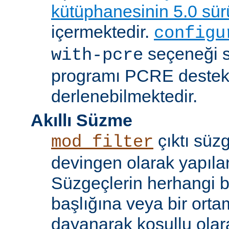
kütüphanesinin 5.0 sü
içermektedir.
configu
seçeneği 
with-pcre
programı PCRE destekl
derlenebilmektedir.
Akıllı Süzme
çıktı süzg
mod_filter
devingen olarak yapılan
Süzgeçlerin herhangi bi
başlığına veya bir ort
dayanarak koşullu olara