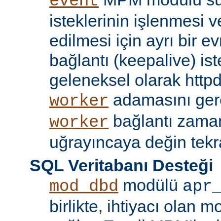
event
isteklerinin işlenmesi v
edilmesi için ayrı bir ev
bağlantı (keepalive) ist
geleneksel olarak httpd
adamasını gere
worker
bağlantı zama
worker
uğrayıncaya değin tekr
SQL Veritabanı Desteği
modülü
mod_dbd
apr
birlikte, ihtiyacı olan 