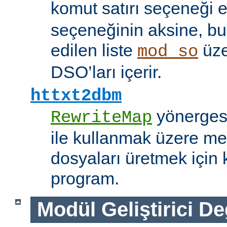
komut satırı seçeneği 
seçeneğinin aksine, bu
edilen liste
üze
mod_so
DSO’ları içerir.
httxt2dbm
yönerge
RewriteMap
ile kullanmak üzere me
dosyaları üretmek için k
program.
Modül Geliştirici Değ