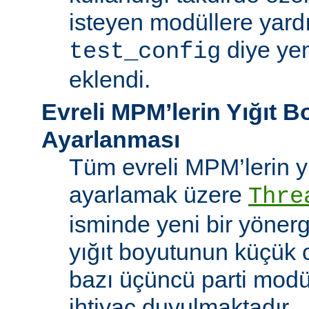
isteyen modüllere yard
diye yen
test_config
eklendi.
Evreli MPM’lerin Yığıt 
Ayarlanması
Tüm evreli MPM’lerin y
ayarlamak üzere
Thre
isminde yeni bir yöner
yığıt boyutunun küçük 
bazı üçüncü parti modü
ihtiyaç duyulmaktadır.