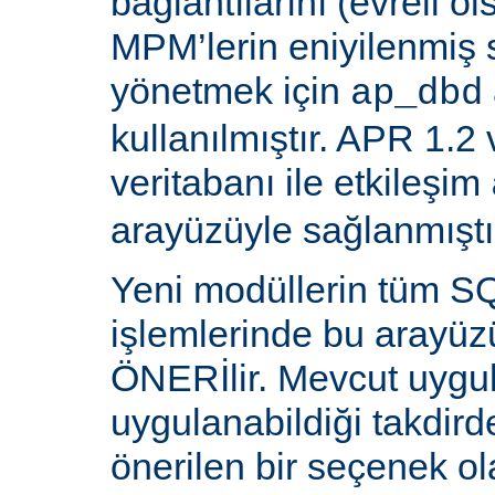
bağlantılarını (evreli o
MPM’lerin eniyilenmiş st
yönetmek için
ap_dbd
kullanılmıştır. APR 1.2
veritabanı ile etkileşim
arayüzüyle sağlanmıştı
Yeni modüllerin tüm SQ
işlemlerinde bu arayüz
ÖNERİlir. Mevcut uygu
uygulanabildiği takdird
önerilen bir seçenek ol