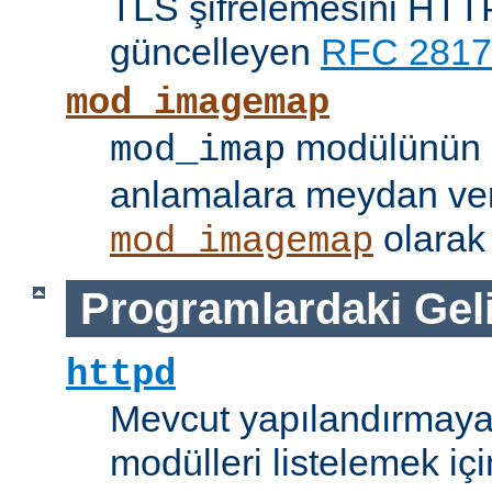
TLS şifrelemesini HTTP
güncelleyen
RFC 2817
mod_imagemap
modülünün i
mod_imap
anlamalara meydan ve
olarak 
mod_imagemap
Programlardaki Gel
httpd
Mevcut yapılandırmaya
modülleri listelemek iç