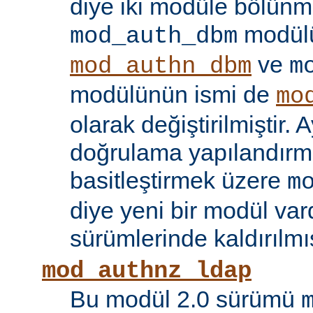
diye iki modüle bölünmü
modülü
mod_auth_dbm
ve
mod_authn_dbm
m
modülünün ismi de
mo
olarak değiştirilmiştir. A
doğrulama yapılandırma
basitleştirmek üzere
m
diye yeni bir modül vard
sürümlerinde kaldırılmış
mod_authnz_ldap
Bu modül 2.0 sürümü