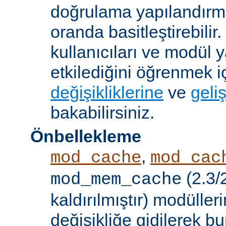
doğrulama yapılandırm
oranda basitleştirebilir.
kullanıcıları ve modül y
etkilediğini öğrenmek i
değişikliklerine
ve
geliş
bakabilirsiniz.
Önbellekleme
,
mod_cache
mod_cac
(2.3/
mod_mem_cache
kaldırılmıştır) modülle
değişikliğe gidilerek b