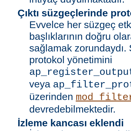
Çıktı süzgeçlerinde prot
Evvelce her süzgeç etki
başlıklarının doğru olar
sağlamak zorundaydı. S
protokol yönetimini
ap_register_outpu
veya
ap_filter_pro
üzerinden
mod_filte
devredebilmektedir.
İzleme kancası eklendi