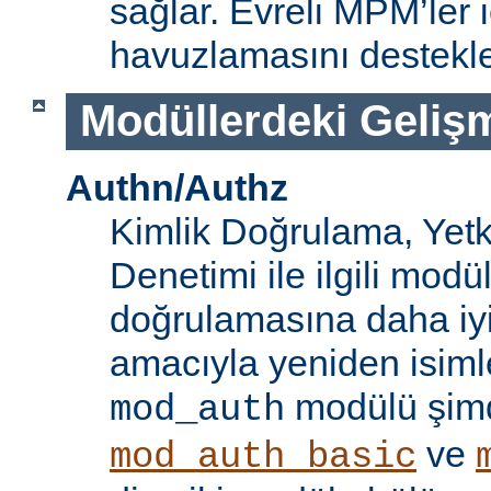
sağlar. Evreli MPM’ler i
havuzlamasını destekle
Modüllerdeki Geliş
Authn/Authz
Kimlik Doğrulama, Yetk
Denetimi ile ilgili modül
doğrulamasına daha iy
amacıyla yeniden isimle
modülü şim
mod_auth
ve
mod_auth_basic