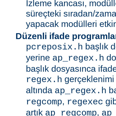
İzleme kancası, modüll
süreçteki sıradan/zama
yapacak modülleri etkinl
Düzenli ifade programla
başlık d
pcreposix.h
yerine
dos
ap_regex.h
başlık dosyasınca ifa
gerçeklenimi
regex.h
altında
ba
ap_regex.h
,
gib
regcomp
regexec
artık
,
ap_regcomp
ap