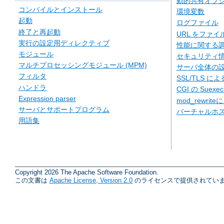
動的共有オブジェ
コンパイルとインストール
環境変数
起動
ログファイル
終了と再起動
URL をファ
実行の設定用ディレクティブ
性能に関する
モジュール
セキュリティ
マルチプロセッシングモジュール (MPM)
サーバ全体の
フィルタ
SSL/TLS に
ハンドラ
CGI の Suexe
Expression parser
mod_rewriteに
サーバとサポートプログラム
バーチャルホ
用語集
Copyright 2026 The Apache Software Foundation.
この文書は
Apache License, Version 2.0
のライセンスで提供されていま