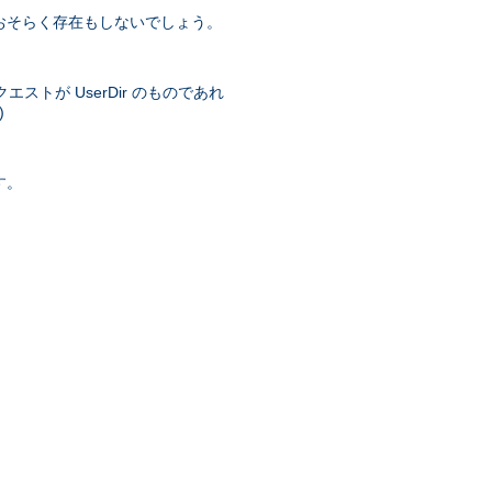
おそらく存在もしないでしょう。
トが UserDir のものであれ
)
す。