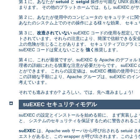
第 1 に、あなたが
setuid
と
setgid
操作が可能な UNIX 
まります。 その他のプラットホームでは、もし suEXEC 
第 2 に、あなたが使用中のコンピュータの セキュリティに
あなたのシステム上でのその操作による様々な効果、 セキュ
第 3 に、
改造されていない
suEXEC コードの使用を想定し
トされています。それらの注意により、簡潔で信頼できる安全
上の危険が生じることがあります。 セキュリティプログラミン
suEXEC コードは変えないことを
強く
推奨します。
第 4 に、これが最後ですが、suEXEC を Apache のデフ
理者の詳細にわたる慎重な注意が必要だからです。 suEXEC
とができます。 これらの設定値は、suEXEC 機能の使用
この詳細な手順により、Apache グループは、suEXEC
考えています。
それでも進みますか? よろしい。では、先へ進みましょう!
suEXEC セキュリティモデル
suEXEC の設定とインストールを始める前に、 まず実装し
と、 システムのセキュリティを保証するために警告されるこ
suEXEC
は、Apache web サーバから呼び出される setuid
エストがあると、この wrapper が呼び出されます。このよ