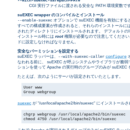
--with-suexec-safepath=
PATH
CGI 実行ファイルに渡される安全な PATH 環境変数です。 デフォルト
suEXEC wrapper のコンパイルとインストール
オプションで suEXEC 機能を有効にすると
--enable-suexec
すべての構成要素が作成されると、それらのインストールに
されたディレクトリにインストールされます。 デフォルトの場所は "/usr/
インストール時には
root
権限が必要なので注意してください。w
ドに設定しなければなりません。
安全なパーミッションを設定する
suEXEC ラッパーは、
--with-suexec-caller
configure
なわれる前に、 suEXEC が呼ぶシステムやライブラリが
ションを使って Apache の実行時のグループのみが suEX
たとえば、次のようにサーバが設定されていたとします。
User www
Group webgroup
が "/usr/local/apache2/bin/suexec"
suexec
chgrp webgroup /usr/local/apache2/bin/suexec
chmod 4750 /usr/local/apache2/bin/suexec