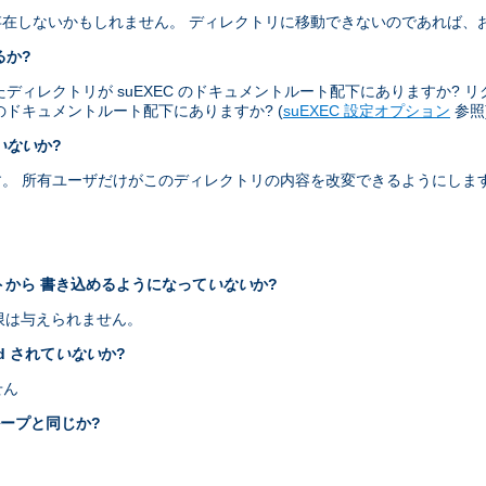
在しないかもしれません。 ディレクトリに移動できないのであれば、
るか?
レクトリが suEXEC のドキュメントルート配下にありますか? リクエス
ザのドキュメントルート配下にありますか? (
suEXEC 設定オプション
参照
いない
か?
。 所有ユーザだけがこのディレクトリの内容を改変できるようにしま
ントから 書き込めるようになって
いない
か?
権限は与えられません。
id されて
いない
か?
せん
ループと同じか?