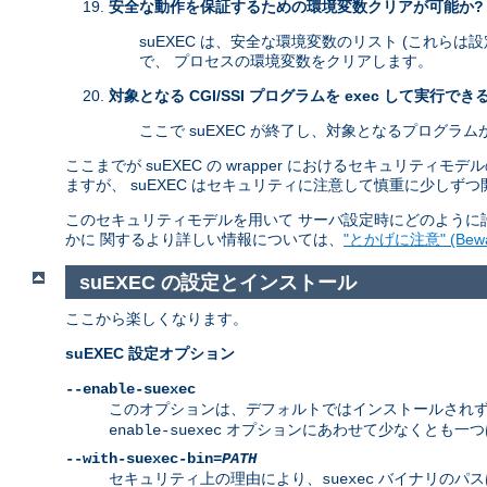
安全な動作を保証するための環境変数クリアが可能か?
suEXEC は、安全な環境変数のリスト (これらは
で、 プロセスの環境変数をクリアします。
対象となる CGI/SSI プログラムを exec して実行でき
ここで suEXEC が終了し、対象となるプログラ
ここまでが suEXEC の wrapper におけるセキュリテ
ますが、 suEXEC はセキュリティに注意して慎重に少しず
このセキュリティモデルを用いて サーバ設定時にどのように許
かに 関するより詳しい情報については、
"とかげに注意" (Beware
suEXEC の設定とインストール
ここから楽しくなります。
suEXEC 設定オプション
--enable-suexec
このオプションは、デフォルトではインストールされず、 有効
オプションにあわせて少なくとも一
enable-suexec
--with-suexec-bin=
PATH
セキュリティ上の理由により、
バイナリのパス
suexec