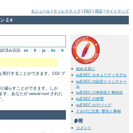
モジュール
|
ディレクティブ
|
FAQ
|
用語
|
サイトマップ
 2.4
翻訳済み言語:
en
|
fr
|
ja
|
ko
|
tr
始める前に
実行することができます。CGI プ
suEXEC セキュリティモデル
suEXEC の設定とインストー
ル
かなり減らすことができます。しか
suEXEC の有効化と無効化
ります。あなたが
setuid root
された
suEXEC の使用
す。
suEXEC のデバッグ
とかげに注意: 警告と事例
参照
コメント