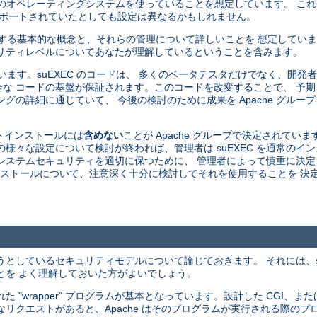
由来のオペレーティングシステムを使っていることを想定しています。 こ
がサポートされていたとしても設定は異なるかもしれません。
関する基本的な概念と、それらの管理について詳しいことを 想定してい
リティレベルについてあなたが理解しているということを含みます。
ています。suEXEC のコードは、 多くのベータテスタだけでなく、開
な コードの基盤が保証されます。このコードを改変することで、 予
グの詳細に通じていて、 今後の検討のために成果を Apache グルー
ォルトインストールには
含めない
ことが Apache グループで決定されていま
 の様々な設定について検討が終われば、管理者は suEXEC を通常の
中にシステムセキュリティを適切に保つために、 管理者によって慎重に決
 のインストールについて、注意深く十分に検討してそれを使用することを 
ようとしているセキュリティモデルについて論じておきます。 それには、s
とを よく理解しておいた方がよいでしょう。
 された "wrapper" プログラムが基本となっています。設計した CGI、または
うなリクエストがあると、Apache はそのプログラムが実行される際のプロ