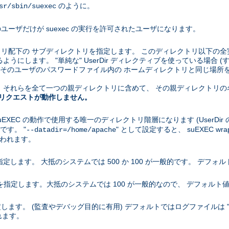
のように。
sr/sbin/suexec
ユーザだけが suexec の実行を許可されたユーザになります。
クトリ配下の サブディレクトリを指定します。 このディレクトリ以下の全
うにします。 "単純な" UserDir ディレクティブを使っている場合 (す
ブがそのユーザのパスワードファイル内の ホームディレクトリと同じ場所を指
場合、 それらを全て一つの親ディレクトリに含めて、 その親ディレクト
 へのリクエストが動作しません。
uEXEC の動作で使用する唯一のディレクトリ階層になります (UserDi
です。 "
" として設定すると、 suEXEC wra
--datadir=/home/apache
て使われます。
指定します。 大抵のシステムでは 500 か 100 が一般的です。 デフォルト
小値を指定します。大抵のシステムでは 100 が一般的なので、 デフォルト値
ます。 (監査やデバッグ目的に有用) デフォルトではログファイルは "sue
れます。