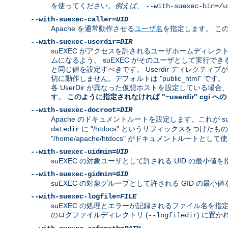
を使ってください。
例えば
、
--with-suexec-bin=/u
--with-suexec-caller=
UID
Apache を通常動作させる
ユーザ名
を指定します。 この
--with-suexec-userdir=
DIR
suEXEC がアクセスを許されるユーザホームディレ
ムになるよう、 suEXEC がそのユーザとして実行できるよ
と同じ値を設定すべきです。 Userdir ディレクティ
切に動作しません。デフォルトは "public_html" です。
各 UserDir が異なった仮想ホストを設定している
す。
このように指定されなければ "~userdir" cgi
--with-suexec-docroot=
DIR
Apache のドキュメントルートを設定します。これが s
に "/htdocs" というサフィックスをつけたもの
datedir
"/home/apache/htdocs" がドキュメントルートとし
--with-suexec-uidmin=
UID
suEXEC の対象ユーザとして許される UID の最小値を
--with-suexec-gidmin=
GID
suEXEC の対象グループとして許される GID の最
--with-suexec-logfile=
FILE
suEXEC の処理とエラーが記録されるファイル名を指定し
のログファイルディレクトリ (
) に置か
--logfiledir