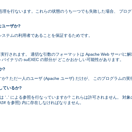
以下の処理を行ないます。これらの状態のうち一つでも失敗した場合、 プロ
なユーザか?
当にシステムの利用者であることを保証するためです。
み実行されます。 適切な引数のフォーマットは Apache Web サーバ
e バイナリの suEXEC の部分が どこかおかしい可能性があります。
か?
すか? ただ一人のユーザ (Apache ユーザ) だけが、 このプログラム
をしているか?
、または '..' による参照を行なっていますか? これらは許可されません。 対
を参照) 内に存在しなければなりません。
DIR