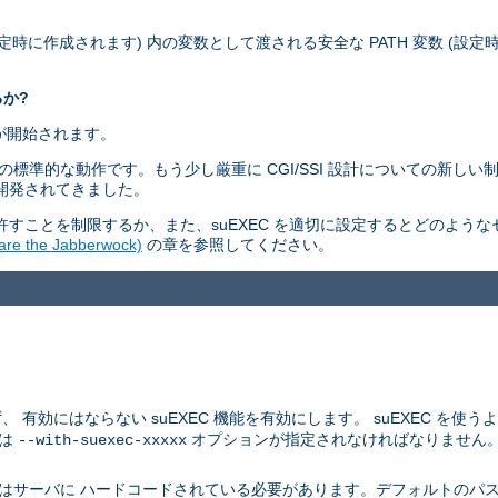
設定時に作成されます) 内の変数として渡される安全な PATH 変数 (設
るか?
ムが開始されます。
ィモデルの標準的な動作です。もう少し厳重に CGI/SSI 設計についての新
つ開発されてきました。
すことを制限するか、また、suEXEC を適切に設定するとどのよう
 the Jabberwock)
の章を参照してください。
にはならない suEXEC 機能を有効にします。 suEXEC を使うよう
つは
オプションが指定されなければなりません
--with-suexec-xxxxx
はサーバに ハードコードされている必要があります。デフォルトのパス