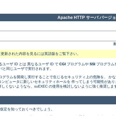
Apache HTTP サーバ バージョン
近更新された内容を見るには英語版をご覧下さい。
ユーザ ID とは 異なるユーザ ID で
CGI
プログラムや
SSI
プログラムを
サーバと同じユーザで実行されます。
I プログラムを開発し実行することで生じるセキュリティ上の危険を、 
たのコンピュータに新しいセキュリティホールを 作ってしまう可能性があ
しくないようなら、suEXEC の使用を検討しないように強く推奨しま
での仮定を知っておくべきでしょう。