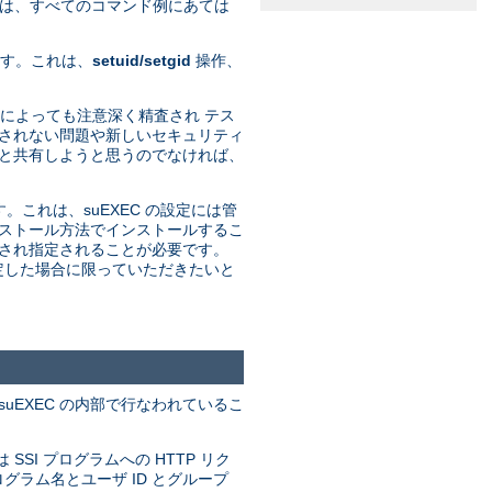
れは、すべてのコマンド例にあては
ます。これは、
setuid/setgid
操作、
発者によっても注意深く精査され テス
期されない問題や新しいセキュリティ
プと共有しようと思うのでなければ、
す。これは、suEXEC の設定には管
インストール方法でインストールするこ
定され指定されることが必要です。
決定した場合に限っていただきたいと
uEXEC の内部で行なわれているこ
 SSI プログラムへの HTTP リク
グラム名とユーザ ID とグループ