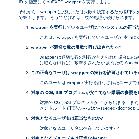
ID を指定して suEXEC wrapper を実行します。
それから、wrapper は成功または失敗を決定するため 
で終了します。 そうでなければ、後の処理が続けられます。
wrapper を実行しているユーザはこのシステムの正当
これは、wrapper を実行しているユーザが 本
wrapper が適切な数の引数で呼び出されたか?
wrapper は適切な数の引数が与えられた場合にの
け取らなければ、攻撃をされたか あなたの Apach
この正当なユーザは wrapper の実行を許可されている
このユーザは wrapper 実行を許可されたユーザで
対象の CGI, SSI プログラムが安全でない階層の参照
対象の CGI, SSI プログラムが '/' から始まる
メントルート (下記の
--with-suexec-docroot=
対象となるユーザ名は正当なものか?
対象となるユーザ名は存在していますか?
対象となるグループ名は正当なものか?