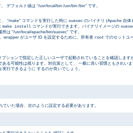
値は "/usr/local/bin:/usr/bin:/bin" です。
、 "make" コマンドを実行した時に
のバイナリ (Apache 
suexec
は
コマンドが実行できます。バイナリイメージの
make install
suexe
local/apache/bin/suexec" です。
rapper がユーザ ID を設定するために、所有者
でのセットユー
root
オプションで指定した正しいユーザで起動されていることを確認しますが
脆弱である可能性は残ります。対抗策として、 一般に良い習慣ともされい
EC を実行できるように するのが良いでしょう。
 にインストールされていた場合、次のように設定する必要があります。