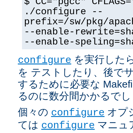
$ CC="pgcc" CFLAGS=
./configure --
prefix=/sw/pkg/apac
--enable-rewrite=sh
--enable-speling=sh
を実行した
configure
を テストしたり、後で
するために必要な Makef
るのに数分間かかるでし
個々の
オプ
configure
ては
マニュ
configure