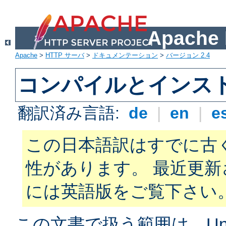
Apach
Apache
>
HTTP サーバ
>
ドキュメンテーション
>
バージョン 2.4
コンパイルとインス
翻訳済み言語:
de
|
en
|
e
この日本語訳はすでに古
性があります。 最近更
には英語版をご覧下さい
この文書で扱う範囲は、Unix