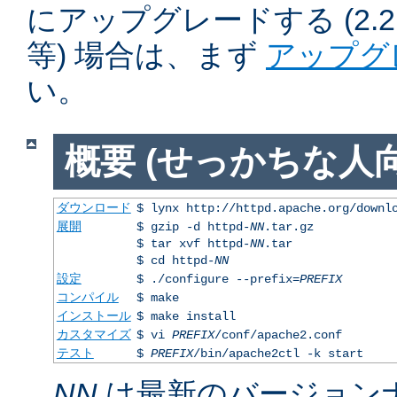
にアップグレードする (2.2.50
等) 場合は、まず
アップグ
い。
概要 (せっかちな人向
ダウンロード
$ lynx http://httpd.apache.org/downl
展開
$ gzip -d httpd-
NN
.tar.gz
$ tar xvf httpd-
NN
.tar
$ cd httpd-
NN
設定
$ ./configure --prefix=
PREFIX
コンパイル
$ make
インストール
$ make install
カスタマイズ
$ vi
PREFIX
/conf/apache2.conf
テスト
$
PREFIX
/bin/apache2ctl -k start
NN
は最新のバージョン