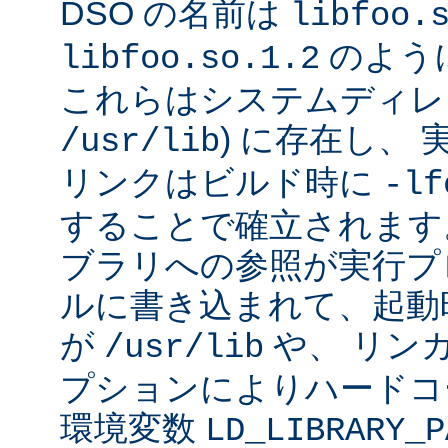
DSO の名前は
libfoo.
のよう
libfoo.so.1.2
これらはシステムディレク
) に存在し、
/usr/lib
リンクはビルド時に
-lf
することで確立されます
ブラリへの参照が実行プ
ルに書き込まれて、起動時に
が
や、 リン
/usr/lib
プションによりハードコ
環境変数
LD_LIBRARY_P