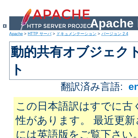
Apach
Apache
>
HTTP サーバ
>
ドキュメンテーション
>
バージョン 2.4
動的共有オブジェクト 
ト
翻訳済み言語:
e
この日本語訳はすでに古
性があります。 最近更
には英語版をご覧下さい