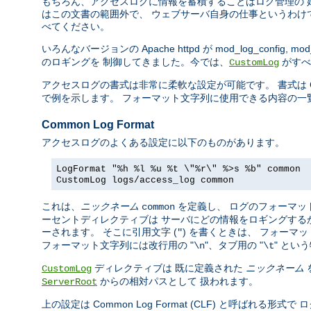
もちろん、アクセスログに情報を蓄積することはログ管理の 
はこの文書の範囲外で、 ウェブサーバ自身の仕事というわけ
べてください。
いろんなバージョンの Apache httpd が mod_log_config, mod_
のロギングを 制御してきました。今では、
がすべ
CustomLog
アクセスログの書式は非常に柔軟な設定が可能です。 書式は C の
で例を示します。 フォーマット文字列に使用できる内容の一
Common Log Format
アクセスログのよくある設定に以下のものがあります。
LogFormat "%h %l %u %t \"%r\" %>s %b" common
CustomLog logs/access_log common
これは、
ニックネーム
を定義し、 ログのフォーマッ
common
ーセントディレクティブは サーバにどの情報をロギングする
ーされます。 そこに引用文字 (
) を書くときは、 フォー
"
フォーマット文字列には改行用の "
"、タブ用の "
" とい
\n
\t
ディレクティブは 既に定義された
ニックネーム
CustomLog
からの相対パスとして 扱われます。
ServerRoot
上の設定は Common Log Format (CLF) と呼