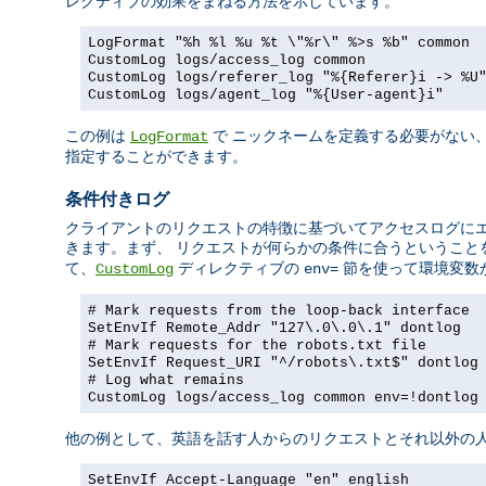
レクティブの効果をまねる方法を示しています。
LogFormat "%h %l %u %t \"%r\" %>s %b" common
CustomLog logs/access_log common
CustomLog logs/referer_log "%{Referer}i -> %U
CustomLog logs/agent_log "%{User-agent}i"
この例は
で ニックネームを定義する必要がない
LogFormat
指定することができます。
条件付きログ
クライアントのリクエストの特徴に基づいてアクセスログに
きます。まず、 リクエストが何らかの条件に合うということ
て、
ディレクティブの
節を使って環境変数
CustomLog
env=
# Mark requests from the loop-back interface
SetEnvIf Remote_Addr "127\.0\.0\.1" dontlog
# Mark requests for the robots.txt file
SetEnvIf Request_URI "^/robots\.txt$" dontlog
# Log what remains
CustomLog logs/access_log common env=!dontlog
他の例として、英語を話す人からのリクエストとそれ以外の人
SetEnvIf Accept-Language "en" english