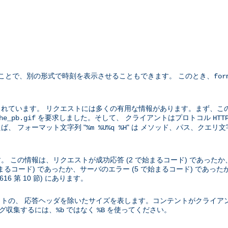
ことで、別の形式で時刻を表示させることもできます。 このとき、
for
れています。 リクエストには多くの有用な情報があります。まず、こ
を要求しました。そして、 クライアントはプロトコル
he_pb.gif
HTT
、 フォーマット文字列 "
" は メソッド、パス、クエリ
%m %U%q %H
この情報は、リクエストが成功応答 (2 で始まるコード) であったか、
始まるコード) であったか、サーバのエラー (5 で始まるコード) であ
2616 第 10 節) にあります。
トの、 応答ヘッダを除いたサイズを表します。コンテントがクライア
ログ収集するには、
ではなく
を使ってください。
%b
%B