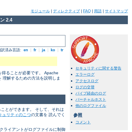
モジュール
|
ディレクティブ
|
FAQ
|
用語
|
サイトマップ
 2.4
翻訳済み言語:
en
|
fr
|
ja
|
ko
|
tr
セキュリティに関する警告
ことが必要です。 Apache
エラーログ
を 理解するための方法を説明しま
アクセスログ
ログの交替
パイプ経由のログ
バーチャルホスト
他のログファイル
れることができます。 そして、それは
キュリティのこつ
の文書を 読んでく
参照
コメント
 クライアントがログファイルに制御