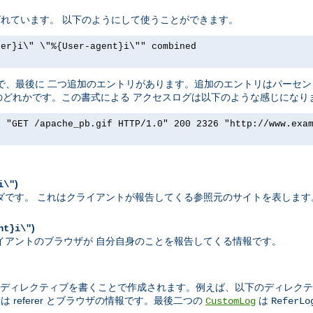
t と呼ばれています。 以下のようにして使うことができます。
rer}i\" \"%{User-agent}i\"" combined
ったく同じで、最後に 二つ追加のエントリがあります。追加のエントリはパー
ダのどれかです。この書式による アクセスログは以下のような感じになり
] "GET /apache_pb.gif HTTP/1.0" 200 2326 "http://www.exa
)
i\"
エストヘッダです。 これはクライアントが報告してくる参照元のサイトを表します
)
nt}i\"
れはクライアントのブラウザが 自分自身のことを報告してくる情報です。
ディレクティブを書くことで作成されます。例えば、以下のディレクテ
 referer とブラウザの情報です。最後二つの
は
CustomLog
ReferLo