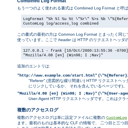
Combined Log Format
もう一つのよく使われる書式は Combined Log Forma
LogFormat "%h %l %u %t \"%r\" %>s %b \"%{Refe
CustomLog log/access_log combined
この書式の最初の方は Common Log Format とま
使っています。ここで
header
は HTTP のリクエストヘッ
127.0.0.1 - frank [10/Oct/2000:13:55:36 -0700
"Mozilla/4.08 [en] (Win98; I ;Nav)"
追加のエントリは:
(
"http://www.example.com/start.html"
\"%{Referer}
"Referer" (意図的な綴り間違い) HTTP リク
にリンクしているか、 それを含んでいるページです)。
(
"Mozilla/4.08 [en] (Win98; I ;Nav)"
\"%{User-age
User-Agent HTTP リクエストヘッダです。こ
複数のアクセスログ
複数のアクセスログは単に設定ファイルに複数の
CustomLog
ます。最初のものは基本的な CLF の情報で、 二つ目と三つ目は