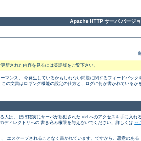
Apache HTTP サーバ バージョン
近更新された内容を見るには英語版をご覧下さい。
マンス、 今発生しているかもしれない問題に関するフィードバックを得る
。 この文書はロギング機能の設定の仕方と、ログに何が書かれているか
める人は、 ほぼ確実にサーバが起動された uid へのアクセスを手に入
、そのディレクトリへの 書き込み権限を与え
ない
でください。詳しくは
セ
、 エスケープされることなく書かれています。ですから、悪意のある