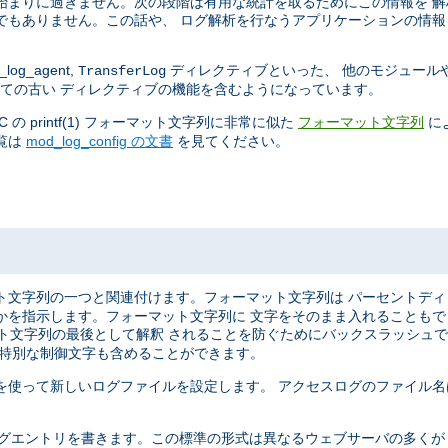
始まりに過ぎません。次の段階は有用な統計を取るためにこの情報を 
でもありません。この話や、 ログ解析を行なうアプリケーションの情報
log_agent,
ディレクティブといった、 他のモジュール
TransferLog
ての古い ディレクティブの機能を含むようになっています。
 printf(1) フォーマット文字列に非常に似た
に
フォーマット文字列
覧は
mod_log_config の文書
を見てください。
ト文字列の一つと関連付けます。フォーマット文字列は パーセントデ
かを指示します。フォーマット文字列に 文字をそのまま入れることも
マット文字列の最後として解釈 されることを防ぐためにバックスラッシュ
う特別な制御文字も含めることができます。
を使って新しいログファイルを設定します。 アクセスログのファイル名
ばれる形式で ログエントリを書きます。この標準の形式は異なるウェブサーバの多