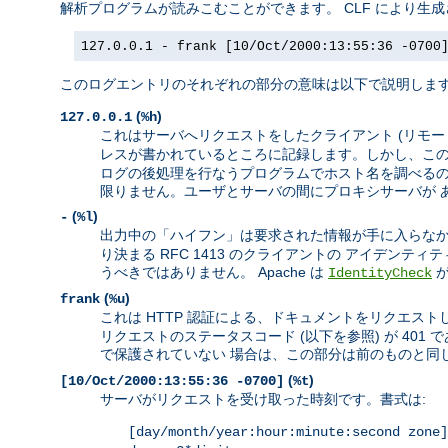
解析プログラムが読みこむことができます。 CLF により生
127.0.0.1 - frank [10/Oct/2000:13:55:36 -0700
このログエントリのそれぞれの部分の意味は以下で説明しま
(
)
127.0.0.1
%h
これはサーバへリクエストをしたクライアント (リモートホ
レスが書かれているところに記録します。しかし、この
ログの後処理を行なうプログラムでホスト名を調べるのが
限りません。ユーザとサーバの間にプロキシサーバが 
(
)
-
%l
出力中の「ハイフン」は要求された情報が手に入らなか
り決まる RFC 1413 のクライアントの アイデン
うべきではありません。 Apache は
IdentityCheck
(
)
frank
%u
これは HTTP 認証による、ドキュメントをリクエストし
リクエストのステータスコード (以下を参照) が 4
で保護されていない 場合は、この部分は前のものと同じ
(
)
[10/Oct/2000:13:55:36 -0700]
%t
サーバがリクエストを受け取った時刻です。書式は:
[day/month/year:hour:minute:second zone]