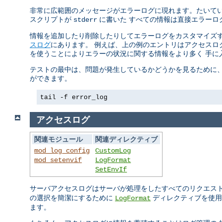
非常に広範囲のメッセージがエラーログに現れます。たいていの
スクリプトが
に書いた すべての情報は直接エラーロ
stderr
情報を追加したり削除したりしてエラーログをカスタマイズす
スログ
にあります。 例えば、上の例のエントリはアクセスログ
を使うことによりエラーの状況に関する情報をより多く 手に
テストの最中は、問題が発生しているかどうかを見るために、 
ができます。
tail -f error_log
アクセスログ
関連モジュール
関連ディレクティブ
mod_log_config
CustomLog
mod_setenvif
LogFormat
SetEnvIf
サーバアクセスログはサーバが処理をしたすべてのリクエス
の選択を簡潔にするために
ディレクティブを使用
LogFormat
ます。