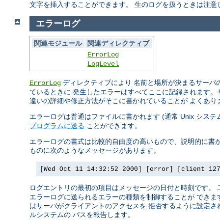
文字を挿入することができます。 生のログを扱うときは注意
エラーログ
関連モジュール
関連ディレクティブ
ErrorLog
LogLevel
ディレクティブにより 名前と場所が決まるサーバの
ErrorLog
ているときに 発生したエラーはすべてここに記録されます。
違いの詳細や修正方法がそこに書かれていることが よくあり
エラーログは普通はファイルに書かれます (通常 Unix シス
プログラムに送る
ことができます。
エラーログの書式は比較的自由度の高いもので、説明的に書か
ものに次のようなメッセージがあります。
[Wed Oct 11 14:32:52 2000] [error] [client 12
ログエントリの最初の項目はメッセージの日付と時刻です。
エラーログに送られるエラーの種類を制御することが できます
はサーバがクライアントのアクセスを 拒否するように設定され
ルシステムの パスを報告します。