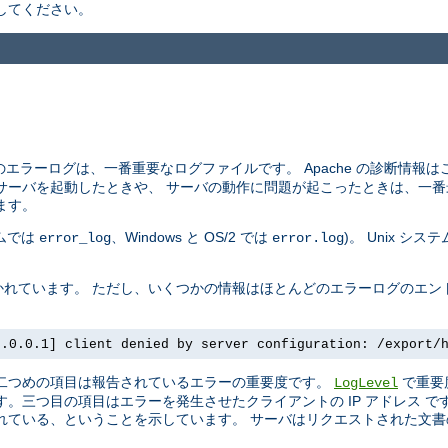
してください。
エラーログは、一番重要なログファイルです。 Apache の診断情報
サーバを起動したときや、 サーバの動作に問題が起こったときは、一番
ます。
テムでは
、Windows と OS/2 では
)。 Unix シ
error_log
error.log
れています。 ただし、いくつかの情報はほとんどのエラーログのエン
7.0.0.1] client denied by server configuration: /export/
 二つめの項目は報告されているエラーの重要度です。
で重要
LogLevel
。三つ目の項目はエラーを発生させたクライアントの IP アドレス 
ている、ということを示しています。 サーバはリクエストされた文書の 