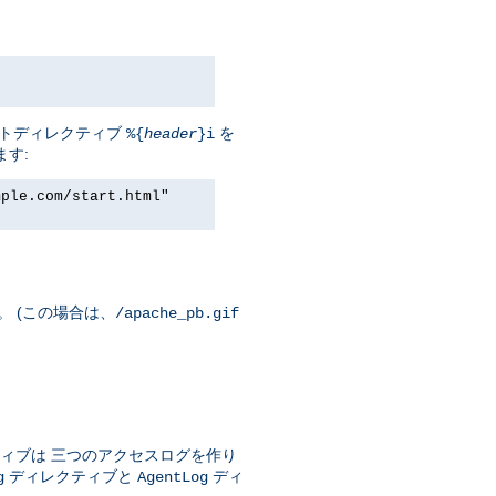
セントディレクティブ
を
%{
header
}i
ます:
mple.com/start.html"
。 (この場合は、
/apache_pb.gif
ィブは 三つのアクセスログを作り
ディレクティブと
ディ
g
AgentLog