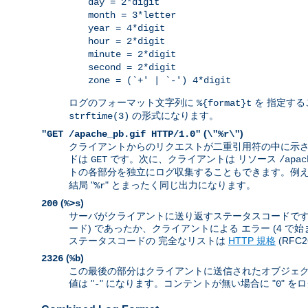
day = 2*digit
month = 3*letter
year = 4*digit
hour = 2*digit
minute = 2*digit
second = 2*digit
zone = (`+' | `-') 4*digit
ログのフォーマット文字列に
を 指定する
%{format}t
の形式になります。
strftime(3)
(
)
"GET /apache_pb.gif HTTP/1.0"
\"%r\"
クライアントからのリクエストが二重引用符の中に示さ
ドは
です。次に、クライアントは リソース
GET
/apac
トの各部分を独立にログ収集することもできます。例えば
結局 "
" とまったく同じ出力になります。
%r
(
)
200
%>s
サーバがクライアントに送り返すステータスコードです。 
ード) であったか、クライアントによる エラー (4 で
ステータスコードの 完全なリストは
HTTP 規格
(RFC
(
)
2326
%b
この最後の部分はクライアントに送信されたオブジェク
値は "
" になります。コンテントが無い場合に "
" を
-
0