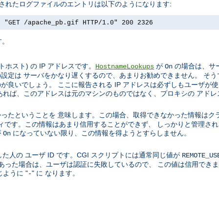
成されたログファイルのエントリは以下のようになります:
] "GET /apache_pb.gif HTTP/1.0" 200 2326
す。
スト) の IP アドレスです。
が
の場合は、サー
HostnameLookups
On
設定は サーバをかなり遅くするので、あまりお勧めできません。 そう
良いでしょう。 ここに報告される IP アドレスは必ずしもユーザが
あれば、このアドレスは元のマシンのものではなく、プロキシの アドレ
ったということを 意味します。この場合、取得できなかった情報はク
ティティです。この情報はあまり信用することができず、 しっかりと管理
が
になっていない限り、この情報を得ようとすらしません。
On
た人の ユーザ ID です。CGI スクリプトには通常同じ値が
REMOTE_US
01 であった場合は、ユーザは認証に失敗しているので、 この値は信用で
ように "
" に なります。
-