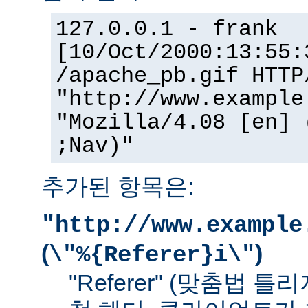
127.0.0.1 - frank
[10/Oct/2000:13:55:
/apache_pb.gif HTTP
"http://www.example
"Mozilla/4.08 [en] 
;Nav)"
추가된 항목은:
"http://www.example
(
)
\"%{Referer}i\"
"Referer" (맞춤법 틀