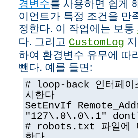
경변수
를 사용하면 쉽게 
이언트가 특정 조건을 만
정한다. 이 작업에는 보통
다. 그리고
지
CustomLog
하여 환경변수 유무에 따
뺀다. 예를 들면:
# loop-back 인터
시한다
SetEnvIf Remote_Add
"127\.0\.0\.1" dont
# robots.txt 파일
한다