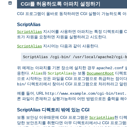
CGI를 허용하도록 아파치 설정하기
CGI 프로그램이 올바로 동작하려면 CGI 실행이 가능하도록 
ScriptAlias
지시어를 사용하면 아파치는 특정 디렉토리를 CG
ScriptAlias
트가 자원을 요청하면 자원을 실행하려고 시도한다.
지시어는 다음과 같이 사용한다.
ScriptAlias
ScriptAlias /cgi-bin/ /usr/local/apache2/cgi-
위 예제는 아파치를 기본 장소에 설치한 경우
apache2.conf
응한다.
와
는 보통
디렉토
Alias
ScriptAlias
DocumentRoot
으로 시작하는 모든 파일을 CGI 프로그램으로 취급하는 점이
디렉토리에서 찾아서 CGI 프로그램으로 처리하라고 알린
bin/
예를 들어, URL
http://www.example.com/cgi-bin/test.
론 파일이 존재하고 실행가능하며 어떤 방법으로든 출력을 해야
ScriptAlias 디렉토리 밖에 있는 CGI
보통 보안상 이유때문에 CGI 프로그램은
한 디렉
ScriptAlias
당한 보안조치를 취했다면 아무 디렉토리에서나 CGI 프로그램을