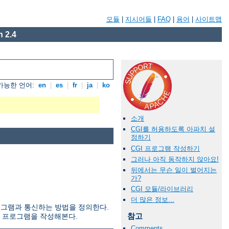
모듈
|
지시어들
|
FAQ
|
용어
|
사이트맵
 2.4
가능한 언어:
en
|
es
|
fr
|
ja
|
ko
소개
CGI를 허용하도록 아파치 설
정하기
CGI 프로그램 작성하기
그러나 아직 동작하지 않아요!
뒤에서는 무슨 일이 벌어지는
가?
CGI 모듈/라이브러리
더 많은 정보...
부 프로그램과 통신하는 방법을 정의한다.
참고
I 프로그램을 작성해본다.
Comments