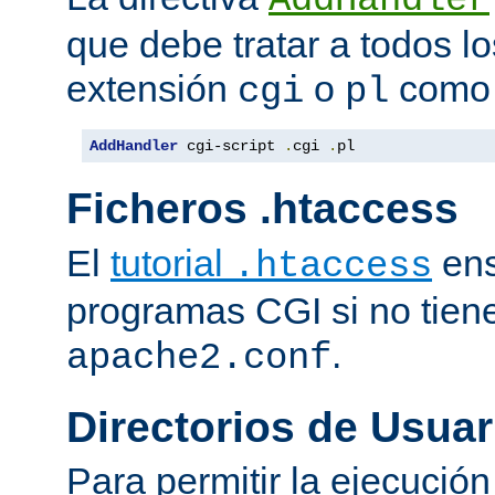
que debe tratar a todos lo
extensión
o
como 
cgi
pl
AddHandler
 cgi-script 
.
cgi 
.
pl
Ficheros .htaccess
El
tutorial
ens
.htaccess
programas CGI si no tien
.
apache2.conf
Directorios de Usuar
Para permitir la ejecuci