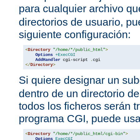
para cualquier archivo q
directorios de usuario, pu
siguiente configuración:
<
Directory
"/home/*/public_html"
>
Options
+ExecCGI
AddHandler
 cgi-script 
.
</
Directory
>
Si quiere designar un sub
dentro de un directorio de
todos los ficheros serán 
programa CGI, puede usar
<
Directory
"/home/*/public_html/cgi-bin"
>
Options
ExecCGI