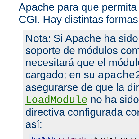
Apache para que permita 
CGI. Hay distintas formas
Nota: Si Apache ha sid
soporte de módulos com
necesitará que el módul
cargado; en su
apache
asegurarse de que la dir
no ha sid
LoadModule
directiva configurada co
así:
LoadModule
cgid_module
 modules
/
mod_cgid
.
so