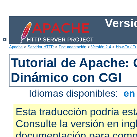
Versi
Apache
>
Servidor HTTP
>
Documentación
>
Versión 2.4
>
How-To / Tu
Tutorial de Apache:
Dinámico con CGI
Idiomas disponibles:
e
Esta traducción podría est
Consulte la versión en ing
documentación para compr