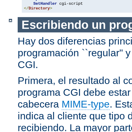
SetHandler
</
Directory
>
Escribiendo un pro
Hay dos diferencias princ
programación ``regular'' 
CGI.
Primera, el resultado al c
programa CGI debe estar
cabecera
MIME-type
. Es
indica al cliente que tipo
recibiendo. La mayor part