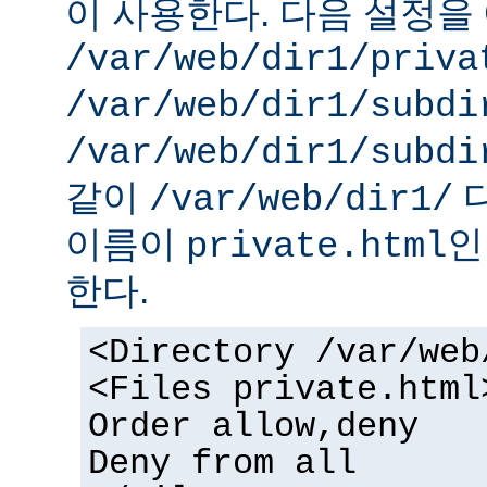
이 사용한다. 다음 설정을 
/var/web/dir1/priva
/var/web/dir1/subdi
/var/web/dir1/subdi
같이
디
/var/web/dir1/
이름이
인
private.html
한다.
<Directory /var/web
<Files private.html
Order allow,deny
Deny from all