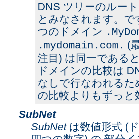
DNS ツリーのルー
とみなされます。で
つのドメイン
.MyDo
(
.mydomain.com.
注目) は同一である
ドメインの比較は D
なしで行なわれるた
の比較よりもずっと
SubNet
SubNet
は数値形式 (
四つの数字) の 部分