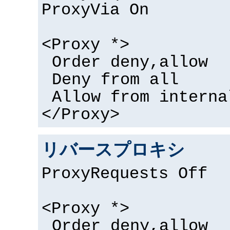
ProxyVia On
<Proxy *>
Order deny,allow
Deny from all
Allow from interna
</Proxy>
リバースプロキシ
ProxyRequests Off
<Proxy *>
Order deny,allow