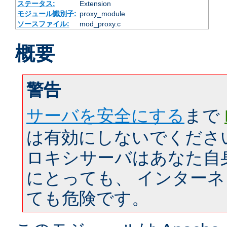
ステータス:
Extension
モジュール識別子:
proxy_module
ソースファイル:
mod_proxy.c
概要
警告
サーバを安全にする
まで
は有効にしないでくださ
ロキシサーバはあなた自
にとっても、 インター
ても危険です。