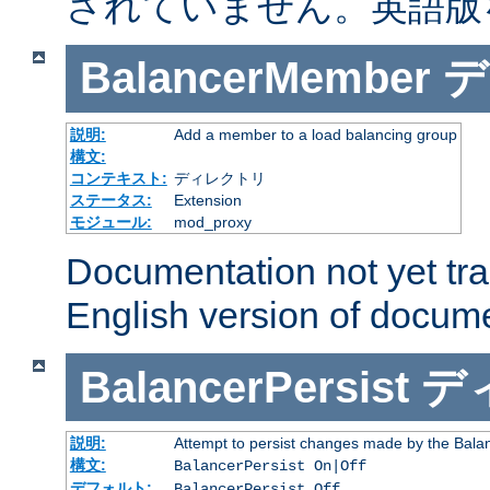
されていません。英語版
BalancerMember
デ
説明:
Add a member to a load balancing group
構文:
コンテキスト:
ディレクトリ
ステータス:
Extension
モジュール:
mod_proxy
Documentation not yet tr
English version of docum
BalancerPersist
デ
説明:
Attempt to persist changes made by the Bala
構文:
BalancerPersist On|Off
デフォルト:
BalancerPersist Off