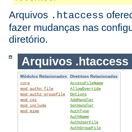
Arquivos
ofere
.htaccess
fazer mudanças nas config
diretório.
Arquivos .htaccess
Módulos Relacionados
Diretrizes Relacionadas
core
AccessFileName
mod_authn_file
AllowOverride
mod_authz_groupfile
Options
mod_cgi
AddHandler
mod_include
SetHandler
mod_mime
AuthType
AuthName
AuthUserFile
AuthGroupFile