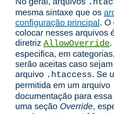
No geral, arquivos
.htac
mesma sintaxe que os
ar
configuração principal
. O
colocar nesses arquivos 
diretriz
.
AllowOverride
especifica, em categorias,
serão aceitas caso seja
arquivo
. Se u
.htaccess
permitida em um arquivo
documentação para essa di
uma seção
Override
, esp