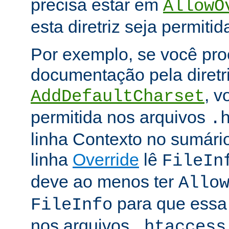
precisa estar em
AllowO
esta diretriz seja permitid
Por exemplo, se você pro
documentação pela diretr
, v
AddDefaultCharset
permitida nos arquivos
.
linha Contexto no sumário
linha
Override
lê
FileIn
deve ao menos ter
Allo
para que essa d
FileInfo
nos arquivos
.htaccess