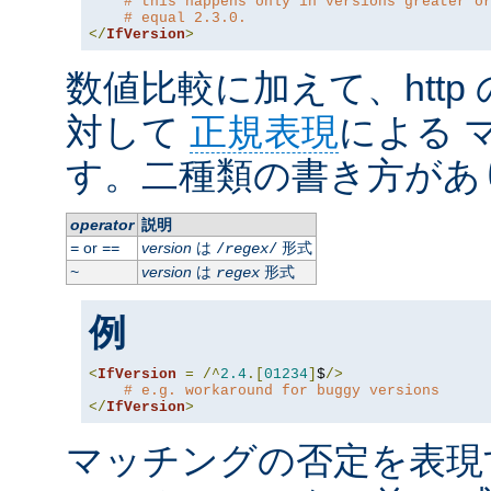
# this happens only in versions greater o
# equal 2.3.0.
</
IfVersion
>
数値比較に加えて、http
対して
正規表現
による 
す。二種類の書き方があ
operator
説明
or
version
は
形式
=
==
/
regex
/
version
は
形式
~
regex
例
<
IfVersion
=
/^
2.4
.[
01234
]
$
/>
# e.g. workaround for buggy versions
</
IfVersion
>
マッチングの否定を表現