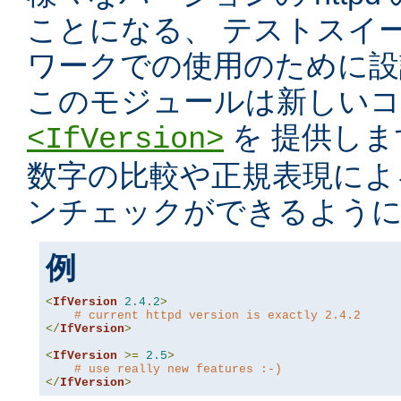
ことになる、 テストスイ
ワークでの使用のために設
このモジュールは新しいコ
を 提供し
<IfVersion>
数字の比較や正規表現によ
ンチェックができるよう
例
<
IfVersion
2.4
.
2
>
# current httpd version is exactly 2.4.2
</
IfVersion
>
<
IfVersion
>=
2.5
>
# use really new features :-)
</
IfVersion
>