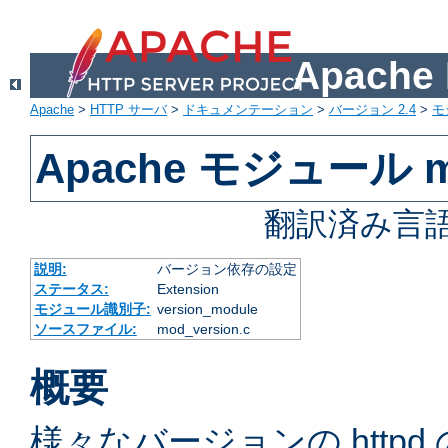
Apach
Apache
>
HTTP サーバ
>
ドキュメンテーション
>
バージョン 2.4
>
モ
Apache モジュール mo
翻訳済み言語
説明:
バージョン依存の設定
ステータス:
Extension
モジュール識別子:
version_module
ソースファイル:
mod_version.c
概要
様々なバージョンの http