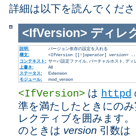
詳細は以下を読んでくださ
<IfVersion>
ディレ
説明:
バージョン依存の設定を入れる
構文:
<IfVersion [[!]
operator
]
version
> ..
コンテキスト:
サーバ設定ファイル, バーチャルホスト, ディレクトリ
上書き:
All
ステータス:
Extension
モジュール:
mod_version
は
<IfVersion>
httpd
準を満たしたときにのみ
レクティブを囲みます。 通
のときは
version
引数は