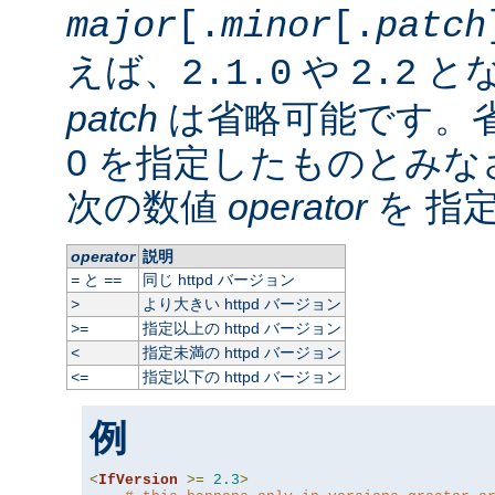
major
[.
minor
[.
patch
えば、
や
と
2.1.0
2.2
patch
は省略可能です。
0 を指定したものとみ
次の数値
operator
を 指
operator
説明
と
同じ httpd バージョン
=
==
より大きい httpd バージョン
>
指定以上の httpd バージョン
>=
指定未満の httpd バージョン
<
指定以下の httpd バージョン
<=
例
<
IfVersion
>=
2.3
>