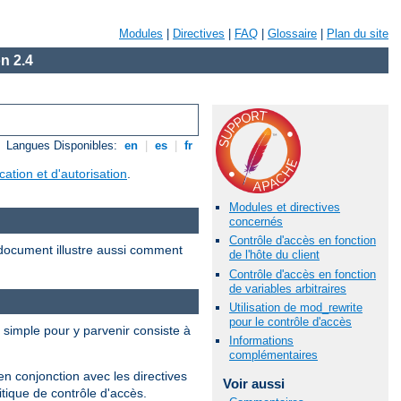
Modules
|
Directives
|
FAQ
|
Glossaire
|
Plan du site
n 2.4
Langues Disponibles:
en
|
es
|
fr
ication et d'autorisation
.
Modules et directives
concernés
Contrôle d'accès en fonction
document illustre aussi comment
de l'hôte du client
Contrôle d'accès en fonction
de variables arbitraires
Utilisation de mod_rewrite
pour le contrôle d'accès
s simple pour y parvenir consiste à
Informations
complémentaires
en conjonction avec les directives
Voir aussi
tique de contrôle d'accès.