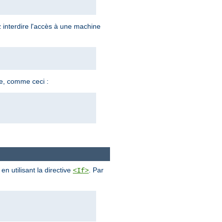
z interdire l'accès à une machine
ne, comme ceci :
n utilisant la directive
. Par
<If>