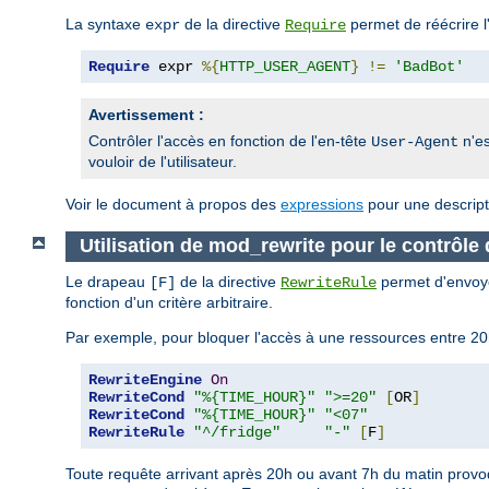
La syntaxe
de la directive
permet de réécrire l
expr
Require
Require
 expr 
%{
HTTP_USER_AGENT
}
!=
'BadBot'
Avertissement :
Contrôler l'accès en fonction de l'en-tête
n'es
User-Agent
vouloir de l'utilisateur.
Voir le document à propos des
expressions
pour une descript
Utilisation de mod_rewrite pour le contrôle
Le drapeau
de la directive
permet d'envoye
[F]
RewriteRule
fonction d'un critère arbitraire.
Par exemple, pour bloquer l'accès à une ressources entre 20h
RewriteEngine
On
RewriteCond
"%{TIME_HOUR}"
">=20"
[
OR
]
RewriteCond
"%{TIME_HOUR}"
"<07"
RewriteRule
"^/fridge"
"-"
[
F
]
Toute requête arrivant après 20h ou avant 7h du matin provoq