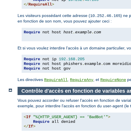
</
RequireAll
>
Les visiteurs possédant cette adresse (
) ne 
10.252.46.165
en fonction de son nom, vous pouvez ajouter ceci :
Require
 not host 
host
.
example
.
com
Et si vous voulez interdire l'accès à un domaine particulier,
Require
 not ip 
192.168
.
205
Require
 not host phishers
.
example
.
com moreidi
Require
 not host gov
Les directives
,
, et
pe
RequireAll
RequireAny
RequireNone
Contrôle d'accès en fonction de variables ar
Vous pouvez accorder ou refuser l'accès en fonction de variab
exemple, pour interdire l'accès en fonction du user-agent (le 
<
If
"%{HTTP_USER_AGENT} == 'BadBot'"
>
Require
</
If
>