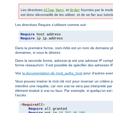
Les directives
,
, et
fournies par le mod
Allow
Deny
Order
est donc déconseillé de les utiliser, et de se fier aux tutor
Les directives Require s'utilisent comme suit :
Require
Require
 ip ip
.
address
Dans la première forme,
nom-hôte
est un nom de domaine ple
domaines, si vous le désirez.
Dans la seconde forme,
adresse-ip
est une adresse IP complè
forme réseau/nnn. Il est possible de spécifier des adresses I
Voir
la documentation de mod_authz_host
pour d'autres exem
Vous pouvez insérer le mot-clé
pour inverser un critère p
not
interdire une requête, car
non vrai
ne sera pas interpreté pa
élément évalué à vrai ou faux. Par exemple, si quelqu'un est 
l'accès :
<
RequireAll
>
Require
 all granted

Require
 not ip 
10.252
.
46.165