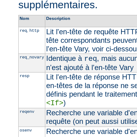
supplémentaires.
Nom
Description
Lit l'en-tête de requête HTT
,
req
http
tête correspondants peuvent
l'en-tête Vary, voir ci-desso
Identique à
, mais aucu
req_novary
req
n'est ajouté à l'en-tête Vary
Lit l'en-tête de réponse HTT
resp
en-têtes de la réponse ne s
définis pendant le traitement
)
<If>
Recherche une variable d'e
reqenv
requête (on peut aussi utilis
Recherche une variable d'e
osenv