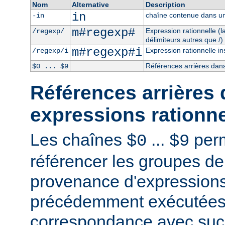
Nom
Alternative
Description
in
chaîne contenue dans un
-in
m#regexp#
Expression rationnelle (
/regexp/
délimiteurs autres que /)
m#regexp#i
Expression rationnelle in
/regexp/i
Références arrières dans
$0 ... $9
Références arrières 
expressions rationne
Les chaînes
...
perm
$0
$9
référencer les groupes de
provenance d'expressions
précédemment exécutées 
correspondance avec succ