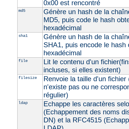
0x00 est rencontré
Génère un hash de la chaîne
md5
MD5, puis code le hash obt
hexadécimal
Génère un hash de la chaîne
sha1
SHA1, puis encode le hash 
hexadécimal
Lit le contenu d'un fichier(fi
file
incluses, si elles existent)
Renvoie la taille d'un fichier 
filesize
n'existe pas ou ne correspon
régulier)
Echappe les caractères sel
ldap
(Echappement des noms dist
DN) et la RFC4515 (Echappe
LDAP).