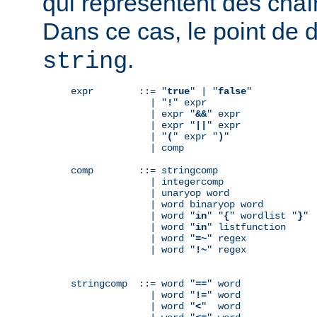
qui représentent des chaî
Dans ce cas, le point de 
.
string
expr        ::= "
true
" | "
false
"

              | "
!
" expr

              | expr "
&&
" expr

              | expr "
||
" expr

              | "
(
" expr "
)
"

              | comp

comp        ::= stringcomp

              | integercomp

              | unaryop word

              | word binaryop word

              | word "
in
" "
{
" wordlist "
}
"

              | word "
in
" listfunction

              | word "
=~
" regex

              | word "
!~
" regex

stringcomp  ::= word "
==
" word

              | word "
!=
" word

              | word "
<
"  word
