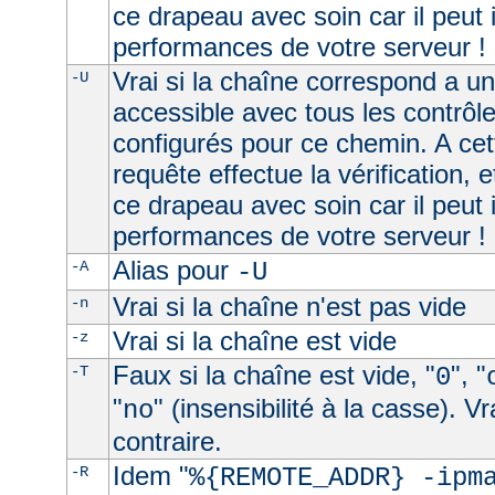
ce drapeau avec soin car il peut 
performances de votre serveur !
Vrai si la chaîne correspond a u
-U
accessible avec tous les contrôl
configurés pour ce chemin. A cet
requête effectue la vérification, e
ce drapeau avec soin car il peut 
performances de votre serveur !
Alias pour
-A
-U
Vrai si la chaîne n'est pas vide
-n
Vrai si la chaîne est vide
-z
Faux si la chaîne est vide, "
", "
-T
0
"
" (insensibilité à la casse). V
no
contraire.
Idem "
-R
%{REMOTE_ADDR} -ipm