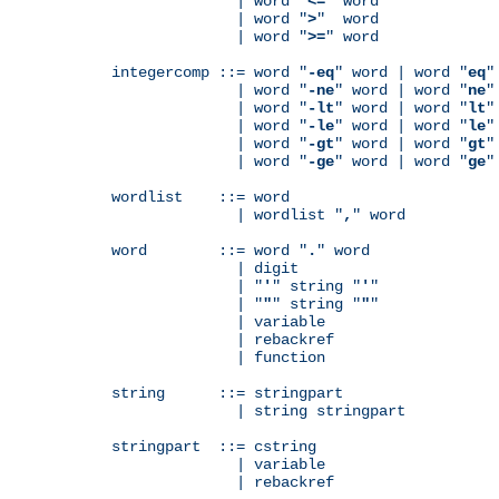
              | word "
<=
" word

              | word "
>
"  word

              | word "
>=
" word

integercomp ::= word "
-eq
" word | word "
eq
"
              | word "
-ne
" word | word "
ne
"
              | word "
-lt
" word | word "
lt
"
              | word "
-le
" word | word "
le
"
              | word "
-gt
" word | word "
gt
"
              | word "
-ge
" word | word "
ge
"
wordlist    ::= word

              | wordlist "
,
" word

word        ::= word "
.
" word

              | digit

              | "
'
" string "
'
"

              | "
"
" string "
"
"

              | variable

	      | rebackref

              | function

string      ::= stringpart

              | string stringpart

stringpart  ::= cstring

              | variable

	      | rebackref
