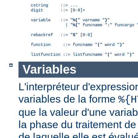
cstring     ::= ...

digit       ::= [0-9]+

variable    ::= "
%{
" varname "
}
"

              | "
%{
" funcname "
:
" funcargs 
rebackref   ::= "
$
" [0-9]

function     ::= funcname "
(
" word "
)
"

listfunction ::= listfuncname "
(
" word "
)
"
Variables
L'interpréteur d'expressio
variables de la forme
%{H
que la valeur d'une varia
la phase du traitement de
de laquelle elle est éval