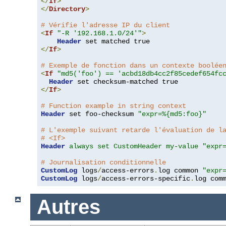
</
If
>
</
Directory
>
# Vérifie l'adresse IP du client
<
If
"-R '192.168.1.0/24'"
>
Header
</
If
>
# Exemple de fonction dans un contexte boolée
<
If
"md5('foo') == 'acbd18db4cc2f85cedef654fc
Header
</
If
>
# Function example in string context
Header
 set foo-checksum 
"expr=%{md5:foo}"
# L'exemple suivant retarde l'évaluation de l
# <If>
Header
always set CustomHeader my-value "expr
# Journalisation conditionnelle
CustomLog
 logs
/
access-errors
.
log common 
"expr
CustomLog
 logs
/
access-errors-specific
.
log com
Autres