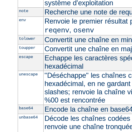
système d'exploitation
Recherche une note de req
note
Renvoie le premier résultat 
env
,
reqenv
osenv
Convertit une chaîne en mi
tolower
Convertit une chaîne en ma
toupper
Echappe les caractères spé
escape
hexadécimal
"Déséchappe" les chaînes 
unescape
hexadécimal, en ne gardant
slashes; renvoie la chaîne v
%00 est rencontrée
Encode la chaîne en base6
base64
Décode les chaînes codées
unbase64
renvoie une chaîne tronquée 