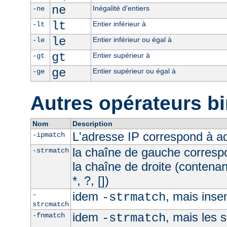
ne
Inégalité d'entiers
-ne
lt
Entier inférieur à
-lt
le
Entier inférieur ou égal à
-le
gt
Entier supérieur à
-gt
ge
Entier supérieur ou égal à
-ge
Autres opérateurs bi
Nom
Description
L'adresse IP correspond à 
-ipmatch
la chaîne de gauche corresp
-strmatch
la chaîne de droite (contena
*, ?, [])
idem
, mais inse
-
-strmatch
strcmatch
idem
, mais les 
-fnmatch
-strmatch