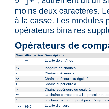
", autrement dit un 
9_]+
moins deux caractères. L
à la casse. Les modules p
opérateurs binaires supp
Opérateurs de comp
Nom
Alternative
Description
=
Egalité de chaînes
==
Inégalité de chaînes
!=
Chaîne inférieure à
<
Chaîne inférieure ou égale à
<=
Chaîne supérieure à
>
Chaîne supérieure ou égale à
>=
La chaîne correspond à l'expression ratio
=~
La chaîne ne correspond pas à l'expressio
!~
eq
Egalité d'entiers
-eq