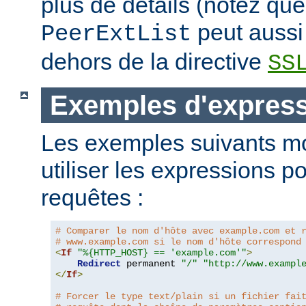
plus de détails (notez que
peut aussi 
PeerExtList
dehors de la directive
SS
Exemples d'expres
Les exemples suivants m
utiliser les expressions p
requêtes :
# Comparer le nom d'hôte avec example.com et 
# www.example.com si le nom d'hôte correspond
<
If
"%{HTTP_HOST} == 'example.com'"
>
Redirect
 permanent 
"/"
"http://www.exampl
</
If
>
# Forcer le type text/plain si un fichier fai