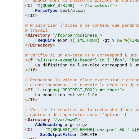
# requête dont la chaîne de paramètres contie
<
If
"%{QUERY_STRING} =~ /forcetext/"
>
ForceType
 text
/
</
If
>
# N'autoriser l'accès à ce contenu que pendan
# travail
<
Directory
"/foo/bar/business"
>
Require
 expr 
%{
TIME_HOUR
}
-
gt 
9
&&
%{
TIM
</
Directory
>
# Vérifie si un en-tête HTTP correspond à une
<
If
"%{HTTP:X-example-header} in { 'foo', 'ba
La
 d
é
finition de l
'
en-t
ê
te correspond 
à
 u
</
If
>
# Recherche la valeur d'une expression ration
# d'environnement, et renvoie la négation du 
<
If
"! reqenv('REDIRECT_FOO') =~ /bar/"
>
La
 condition est v
é
rifi
é
</
If
>
# Vérifie le résultat de la recherche d'une c
# contexte de répertoire avec l'option -f
<
Directory
"/var/www"
>
AddEncoding
<
If
"-f '%{REQUEST_FILENAME}.unzipme' && ! %{
SetOutputFilter