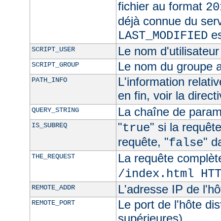
fichier au format
20
déjà connue du ser
es
LAST_MODIFIED
Le nom d'utilisateur 
SCRIPT_USER
Le nom du groupe au
SCRIPT_GROUP
L'information relat
PATH_INFO
en fin, voir la direct
La chaîne de param
QUERY_STRING
"
" si la requê
IS_SUBREQ
true
requête, "
" d
false
La requête complèt
THE_REQUEST
/index.html HT
L'adresse IP de l'hô
REMOTE_ADDR
Le port de l'hôte di
REMOTE_PORT
supérieures)