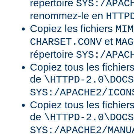
répertoire
SYS:/APAC
renommez-le en
HTTP
Copiez les fichiers
MIM
et
CHARSET.CONV
MAG
répertoire
SYS:/APAC
Copiez tous les fichier
de
\HTTPD-2.0\DOCS
SYS:/APACHE2/ICON
Copiez tous les fichier
de
\HTTPD-2.0\DOCS
SYS:/APACHE2/MANU