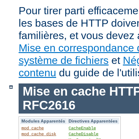
Pour tirer parti efficace
les bases de HTTP doiven
familières, et vous devez 
Mise en correspondance 
système de fichiers
et
Nég
contenu
du guide de l'utili
Mise en cache HTTP 
RFC2616
Modules Apparentés
Directives Apparentées
mod_cache
CacheEnable
mod_cache_disk
CacheDisable