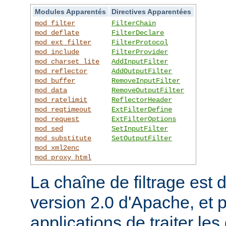
Modules Apparentés
Directives Apparentées
mod_filter
FilterChain
mod_deflate
FilterDeclare
mod_ext_filter
FilterProtocol
mod_include
FilterProvider
mod_charset_lite
AddInputFilter
mod_reflector
AddOutputFilter
mod_buffer
RemoveInputFilter
mod_data
RemoveOutputFilter
mod_ratelimit
ReflectorHeader
mod_reqtimeout
ExtFilterDefine
mod_request
ExtFilterOptions
mod_sed
SetInputFilter
mod_substitute
SetOutputFilter
mod_xml2enc
mod_proxy_html
La chaîne de filtrage est 
version 2.0 d'Apache, et 
applications de traiter le