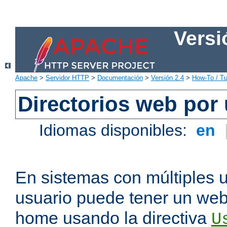
Versi
Apache
>
Servidor HTTP
>
Documentación
>
Versión 2.4
>
How-To / Tu
Directorios web por
Idiomas disponibles:
en
En sistemas con múltiples 
usuario puede tener un webs
home usando la directiva
U