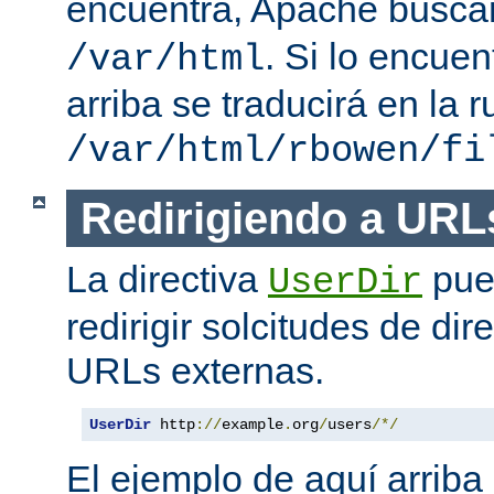
encuentra, Apache busc
. Si lo encue
/var/html
arriba se traducirá en la r
/var/html/rbowen/fi
Redirigiendo a URL
La directiva
pue
UserDir
redirigir solcitudes de dir
URLs externas.
UserDir
 http
://
example
.
org
/
users
/*/
El ejemplo de aquí arriba 