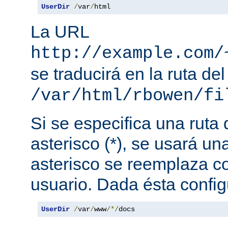
UserDir
/
var
/
html
La URL
http://example.com/
se traducirá en la ruta del
/var/html/rbowen/fi
Si se especifica una ruta
asterisco (*), se usará una
asterisco se reemplaza c
usuario. Dada ésta config
UserDir
/
var
/
www
/*/
docs