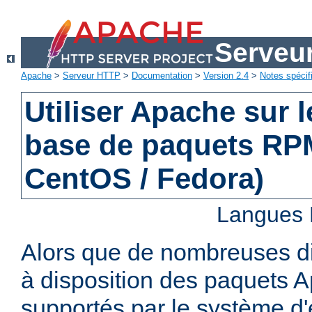
Serveu
Apache
>
Serveur HTTP
>
Documentation
>
Version 2.4
>
Notes spécif
Utiliser Apache sur 
base de paquets RPM
CentOS / Fedora)
Langues 
Alors que de nombreuses di
à disposition des paquets 
supportés par le système d'